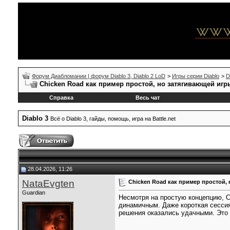
Форум Диабломании | форум Diablo 3, Diablo 2 LoD
>
Игры серии Diablo
>
D
Chicken Road как пример простой, но затягивающей игр
Справка
Весь чат
Diablo 3
Всё о Diablo 3, гайды, помощь, игра на Battle.net
28.04.2026, 11:26
NataEvgten
Chicken Road как пример простой,
Guardian
Несмотря на простую концепцию, C
динамичным. Даже короткая сесси
решения оказались удачными. Это 