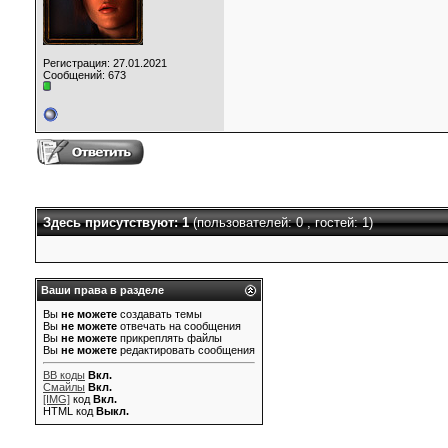
Регистрация: 27.01.2021
Сообщений: 673
Здесь присутствуют: 1
(пользователей: 0 , гостей: 1)
Ваши права в разделе
Вы
не можете
создавать темы
Вы
не можете
отвечать на сообщения
Вы
не можете
прикреплять файлы
Вы
не можете
редактировать сообщения
BB коды
Вкл.
Смайлы
Вкл.
[IMG]
код
Вкл.
HTML код
Выкл.