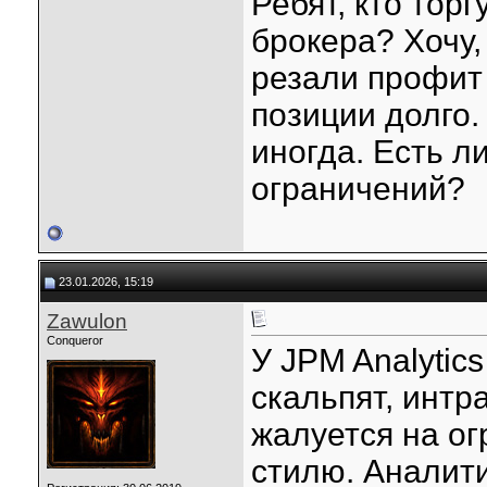
Ребят, кто тор
брокера? Хочу,
резали профит
позиции долго.
иногда. Есть л
ограничений?
23.01.2026, 15:19
Zawulon
Conqueror
У JPM Analytic
скальпят, интр
жалуется на ог
стилю. Аналити