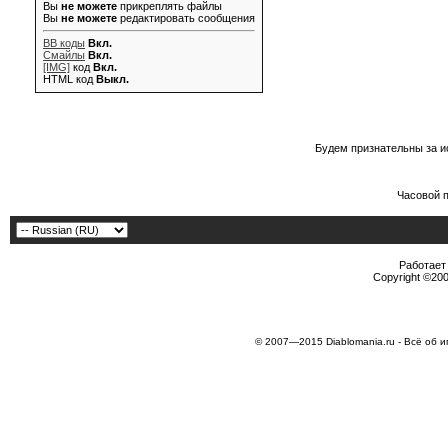
Вы
не можете
прикреплять файлы
Вы
не можете
редактировать сообщения
BB коды
Вкл.
Смайлы
Вкл.
[IMG]
код
Вкл.
HTML код
Выкл.
Будем признательны за и
Часовой 
Работает 
Copyright ©2000
© 2007—2015 Diablomania.ru - Всё об и