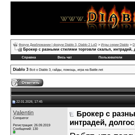
Форум Диабломании | форум Diablo 3, Diablo 2 LoD
>
Игры серии Diablo
>
D
Брокер с разными стилями торговли скальп, интрадей, 
Справка
Весь чат
Пользователи
Diablo 3
Всё о Diablo 3, гайды, помощь, игра на Battle.net
22.01.2026, 17:45
Valentin
Брокер с разны
Conqueror
интрадей, долго
Регистрация: 26.09.2019
Сообщений: 130