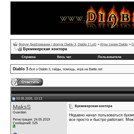
Форум Диабломании | форум Diablo 3, Diablo 2 LoD
>
Игры серии Diablo
>
D
Букмекерская контора
Справка
Весь чат
Пользователи
Diablo 3
Всё о Diablo 3, гайды, помощь, игра на Battle.net
03.05.2026, 13:13
MaksS
Букмекерская контора
Guardian
Недавно начал пользоваться букм
все просто и быстро работает. Мож
Регистрация: 24.05.2019
Сообщений: 525