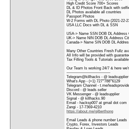
High Credit Score 700+ Scores
DL & ID Photos Front Back with selfi
DL Photos available all countries
Passport Photos
W-2 Forms with DL Photo (2021-22-2
USA LLC Docs with DL & SSN
USA-> Name SSN DOB DL Address Ci
UK-> Name NIN DOB DL Address Cit
Canada-> Name SIN DOB DL Address
Many Other Countries Fresh Fullz avai
All Info will be provided with guarante
Tax Filling Tools & Tutorials available
Our Team Is working 24/7 & here we'r
--------------------------------------
Telegram@killhacks - @ leadsupplier
What's App - (+1) 727'''788'''6129
Telegram Channel - t.me/leadsprovid
Discord - @ leads.seller
VK Messenger - @ leadsupplier
Signal - @ killhacks.90
Email - hacksp007 at gmail dot com
Zangi - 17-7369-4210
https://about.me/gilberthong
Email Leads & phone number Leads
Crypto, Forex, Investors Leads
Payday & Loan Leads