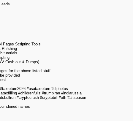
 Leads
s
ages Scripting Tools
 Ph!shing
h tutorials
pting
CVV Cash out & Dumps)
es for the above listed stuff
 be provided
best
z #taxreturn2026 #usataxreturn #dlphotos
ataxfilling #childrenfullz #trumpiran #indiarussia
bullrun #cryptocrash #cryptobill #eth #altseason
our cloned names