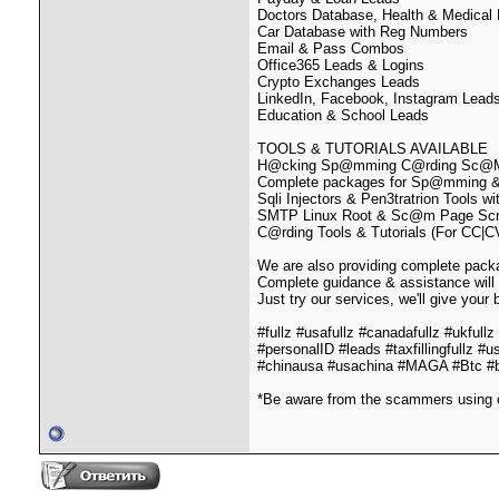
Doctors Database, Health & Medical
Car Database with Reg Numbers
Email & Pass Combos
Office365 Leads & Logins
Crypto Exchanges Leads
LinkedIn, Facebook, Instagram Lead
Education & School Leads
TOOLS & TUTORIALS AVAILABLE
H@cking Sp@mming C@rding Sc@M P
Complete packages for Sp@mming &
Sqli Injectors & Pen3tratrion Tools wit
SMTP Linux Root & Sc@m Page Scri
C@rding Tools & Tutorials (For CC|
We are also providing complete packag
Complete guidance & assistance will
Just try our services, we'll give your 
#fullz #usafullz #canadafullz #ukfull
#personalID #leads #taxfillingfullz #us
#chinausa #usachina #MAGA #Btc #btc
*Be aware from the scammers using 