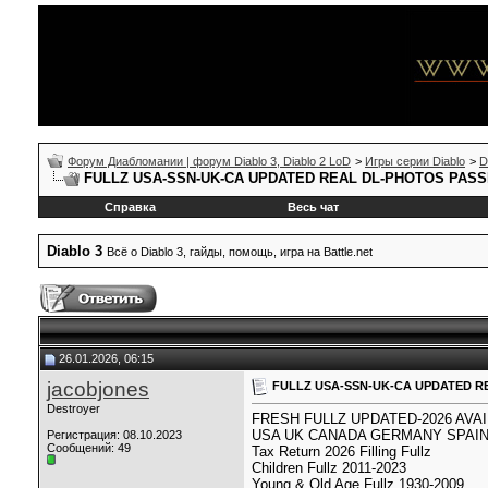
Форум Диабломании | форум Diablo 3, Diablo 2 LoD
>
Игры серии Diablo
>
D
FULLZ USA-SSN-UK-CA UPDATED REAL DL-PHOTOS PAS
Справка
Весь чат
Diablo 3
Всё о Diablo 3, гайды, помощь, игра на Battle.net
26.01.2026, 06:15
jacobjones
FULLZ USA-SSN-UK-CA UPDATED R
Destroyer
FRESH FULLZ UPDATED-2026 AVA
USA UK CANADA GERMANY SPAIN 
Регистрация: 08.10.2023
Сообщений: 49
Tax Return 2026 Filling Fullz
Children Fullz 2011-2023
Young & Old Age Fullz 1930-2009