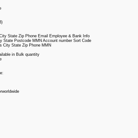
e
3)
ty State Zip Phone Email Employee & Bank Info
y State Postcode MMN Account number Sort Code
 City State Zip Phone MMN
lable in Bulk quantity
e
e:
erworldwide