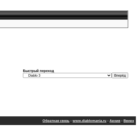
Быстрый переход
Обратная связь
-
www.diablomania.ru
-
Архив
-
Вверх