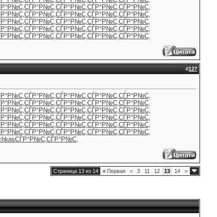
ЃР°Р№С‚
СЃР°Р№С‚
СЃР°Р№С‚
СЃР°Р№С‚
СЃР°Р№С‚
ЃР°Р№С‚
СЃР°Р№С‚
СЃР°Р№С‚
СЃР°Р№С‚
СЃР°Р№С‚
ЃР°Р№С‚
СЃР°Р№С‚
СЃР°Р№С‚
СЃР°Р№С‚
СЃР°Р№С‚
ЃР°Р№С‚
СЃР°Р№С‚
СЃР°Р№С‚
СЃР°Р№С‚
СЃР°Р№С‚
ЃР°Р№С‚
СЃР°Р№С‚
СЃР°Р№С‚
СЃР°Р№С‚
СЃР°Р№С‚
#
127
ЃР°Р№С‚
СЃР°Р№С‚
СЃР°Р№С‚
СЃР°Р№С‚
СЃР°Р№С‚
ЃР°Р№С‚
СЃР°Р№С‚
СЃР°Р№С‚
СЃР°Р№С‚
СЃР°Р№С‚
ЃР°Р№С‚
СЃР°Р№С‚
СЃР°Р№С‚
СЃР°Р№С‚
СЃР°Р№С‚
ЃР°Р№С‚
СЃР°Р№С‚
СЃР°Р№С‚
СЃР°Р№С‚
СЃР°Р№С‚
ЃР°Р№С‚
СЃР°Р№С‚
СЃР°Р№С‚
СЃР°Р№С‚
СЃР°Р№С‚
ЃР°Р№С‚
СЃР°Р№С‚
СЃР°Р№С‚
СЃР°Р№С‚
СЃР°Р№С‚
chkas
СЃР°Р№С‚
СЃР°Р№С‚
Страница 13 из 14
«
Первая
<
3
11
12
13
14
>