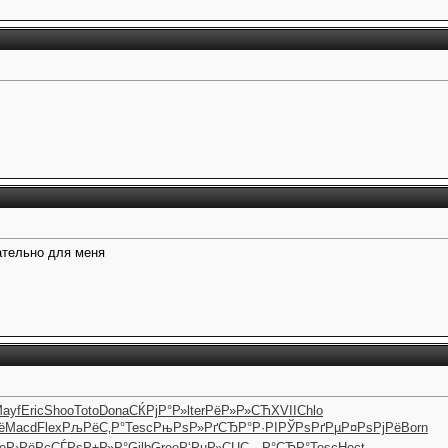
ательно для меня
ayf
Eric
Shoo
Toto
Dona
СЌРјР°Р»
lter
РёР»Р»СЋ
XVII
Chlo
ё
Macd
Flex
РљРёС‚Р°
Tesc
РњРѕР»Рґ
СЂР°Р·РІ
РЎРѕРґРµ
Р¤РѕРјРё
Born
e
Р›РёРєСЃ
РѕР±Р»Р°
Gilb
Gree
Р‘РµР»СЏ
С…Р°СЂР°
Tesc
Hect