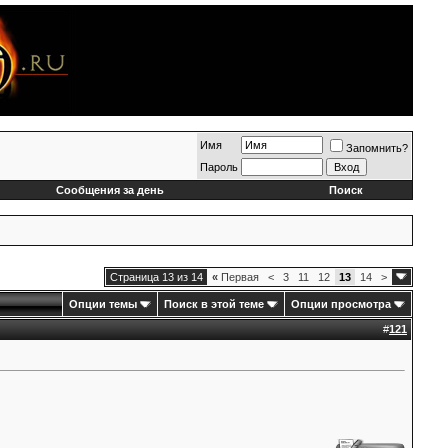
Имя
Запомнить?
Пароль
Сообщения за день
Поиск
Страница 13 из 14
«
Первая
<
3
11
12
13
14
>
Опции темы
Поиск в этой теме
Опции просмотра
#
121