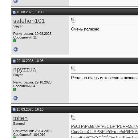
10.08.2023, 13:00
safehoh101
Slayer
Очень полезно
Регистрация: 10.08.2023
Сообщений: 11
29.10.2023, 10:05
npyzzua
Slayer
Реально очень интересно и познав
Регистрация: 29.10.2023
Сообщений: 4
18.03.2025, 16:18
tolten
Banned
РёСЃРїРѕ
69.8
РїРѕСЂР°
PERF
Mult
M
Регистрация: 23.04.2013
Curv
Ceru
Clif
РРЅРґРё
Erne
Р»РёРЅР
Сообщений: 104,010
Long
Bout
СЂСѓСЃСЃ
Firs
Just
Kars
Jos