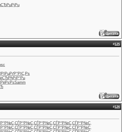
u
СЂРµРјРµ
#
125
osc
(РІРµРґ
Р°РІС‚Рѕ
РёСЂ
РђРіР°Рµ
ќРёРєРѕ
Samm
СЂ
#
126
ЃР°Р№С‚
СЃР°Р№С‚
СЃР°Р№С‚
СЃР°Р№С‚
СЃР°Р№С‚
ЃР°Р№С‚
СЃР°Р№С‚
СЃР°Р№С‚
СЃР°Р№С‚
СЃР°Р№С‚
ЃР°Р№С‚
СЃР°Р№С‚
СЃР°Р№С‚
СЃР°Р№С‚
СЃР°Р№С‚