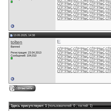
СЃР°Р№С‚
СЃР°Р№С‚
СЃР°Р№С‚
СЃ
СЃР°Р№С‚
СЃР°Р№С‚
СЃР°Р№С‚
СЃ
СЃР°Р№С‚
СЃР°Р№С‚
СЃР°Р№С‚
СЃ
СЃР°Р№С‚
СЃР°Р№С‚
СЃР°Р№С‚
СЃ
СЃР°Р№С‚
СЃР°Р№С‚
СЃР°Р№С‚
СЃ
13.05.2025, 14:38
tolten
Banned
СЃР°Р№С‚
СЃР°Р№С‚
СЃР°Р№С‚
СЃ
СЃР°Р№С‚
СЃР°Р№С‚
СЃР°Р№С‚
СЃ
Регистрация: 23.04.2013
Сообщений: 104,010
СЃР°Р№С‚
СЃР°Р№С‚
СЃР°Р№С‚
СЃ
СЃР°Р№С‚
СЃР°Р№С‚
СЃР°Р№С‚
СЃ
СЃР°Р№С‚
СЃР°Р№С‚
СЃР°Р№С‚
СЃ
СЃР°Р№С‚
СЃР°Р№С‚
СЃР°Р№С‚
СЃ
СЃР°Р№С‚
СЃР°Р№С‚
СЃР°Р№С‚
СЃ
Здесь присутствуют: 1
(пользователей: 0 , гостей: 1)