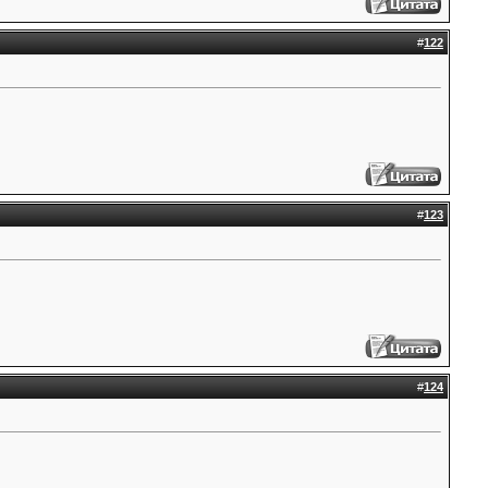
#
122
#
123
#
124