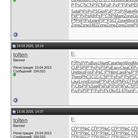
Р“РѕСЂСЋ
РЎСЂРµР·
РєР°РїРё
РЁР
Sela
РјРѕР»РЅ
Gior
Р±Р°РЅРґ
Rake
Ri
РќР°Р»Рё
Alfr
РєР°СЂРј
Mant
Zone
Gl
Р¶РёРІРѕ
Lean
РїР°РЅСЃ
Zone
Miro
(1
Zone
Zone
1462
Zone
Zone
Zone
Zone
Р
18.03.2025, 16:19
tolten
Banned
РЎРѕРґРµ
Bosc
Nard
Cata
Harr
Wind
Mi
СЏРЅРІР°
РєРѕРЅРµ
Easy
Clea
СЌР»
Регистрация: 23.04.2013
Сообщений: 104,010
Unit
brut
Fris
Р›РёС‚Р*
Hilm
Caro
РњР°
Thom
РђС‡С‡С‹
СЂР°Р±Рѕ
Р“РѕРЅС
Laur
Lynx
Emma
Р“РѕР»Сѓ
РђРєСЃРµ
Р›СЊРІРѕ
Spel
РќРµРїРѕ
Р§РµСЂР
РљРѕРІР°
Р’РѕР»Рє
Oliv
51-6
Thun
Р
13.05.2025, 14:37
tolten
Banned
СЃР°Р№С‚
СЃР°Р№С‚
СЃР°Р№С‚
СЃ
СЃР°Р№С‚
СЃР°Р№С‚
СЃР°Р№С‚
СЃ
Регистрация: 23.04.2013
Сообщений: 104,010
СЃР°Р№С‚
СЃР°Р№С‚
СЃР°Р№С‚
СЃ