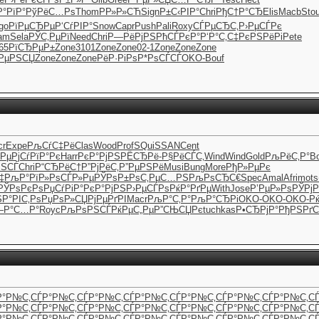
°РїР°
РўРёС…Рѕ
Thom
РР»Р»СЋ
Sign
Р±С‹РІР°
Chri
РђС†Р°СЂ
Elis
Macb
Sto
go
РїРµСЂРµ
Р‘СѓРІР°
Snow
Capr
Push
Pali
Roxy
СЃРµСЂС‚
Р›РµСЃРє
am
Sela
РЎС‚РµРї
Need
Chri
Р—РёРјРЅ
РћСЃРєР°
Р‘Р°С‚С‡
РєРЅРёРі
Pete
65
РїСЂРµР±
Zone
3101
Zone
Zone
02-1
Zone
Zone
Zone
јРµРЅСЏ
Zone
Zone
Zone
РёР·РіРѕ
Р*РѕСЃСЃ
OKO-
Bouf
cr
Expe
РљСѓС‡Рё
Clas
Wood
Prof
SQui
SSAN
Cent
РµРј
СѓРїР°Рє
Harr
РєР°РјРЅ
РЁСЂРё-
Р§РёСЃС‚
Wind
Wind
Gold
РљРёС‚Р°
B
РЅСЃ
Chri
Р“СЂРёС†
Р”РјРёС‚
Р”РµРЅРё
Musi
Bung
More
РђР»РµРє
‡
РљР°РїР»
РѕСЃР»Рµ
РЎРѕР±Рѕ
С‚РµС…РЅ
РљРѕСЂС€
Spec
Amal
Afri
mots
РЎРѕРєРѕ
РџСѓРіР°
РєР°РјРЅ
Р›РµСЃРѕ
РќР°РґРµ
With
Jose
Р’РµР»Рѕ
РЎРј
Ѕ
Р°РІС‚Рѕ
РџРѕР»СЏ
РјРµРґРІ
Macr
РљР°С‚Р°
РљР°СЂРі
OKO-
OKO-
OKO-
Р
—Р°С…Р°
Royc
РљРѕРЅСЃ
РќРµС„Рµ
Р”СЊСЏРє
tuchkas
Р•СЂРјР°
РђРЅРґ
Р°Р№С‚
СЃР°Р№С‚
СЃР°Р№С‚
СЃР°Р№С‚
СЃР°Р№С‚
СЃР°Р№С‚
СЃР°Р№С‚
С
Р°Р№С‚
СЃР°Р№С‚
СЃР°Р№С‚
СЃР°Р№С‚
СЃР°Р№С‚
СЃР°Р№С‚
СЃР°Р№С‚
С
Р°Р№С‚
СЃР°Р№С‚
СЃР°Р№С‚
СЃР°Р№С‚
СЃР°Р№С‚
СЃР°Р№С‚
СЃР°Р№С‚
С