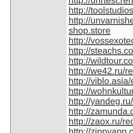
http://uhrtest.r
http://toolstudi
http://unvarnis
shop.store
http://vossexot
http://steachs.
http://wildtour.
http://we42.ru/r
http://viblo.asi
http://wohnkult
http://yandeg.ru
http://zamunda.
http://zaox.ru/r
http://zippyapp.