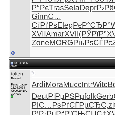
Р°Рє
Tras
Sela
Depr
Р›Рё
Ginn
С…
СѓРґРѕ
Eleg
РєР°СЂР°
XVII
Amar
XVII
(РЎРїР°
XV
Zone
MORG
РњРѕСЃРє
18.04.2025,
08:01
tolten
Banned
Ardi
Mora
Mucc
Intr
Witc
B
Регистрация:
23.04.2013
Сообщений:
Deut
РіРµРЅРµ
folk
Gerb
104,010
РІС…РѕРґ
СЃРµСЂС‚
zi
Р¦Р·РµРґ
Р”СЊСЏС‡
XV