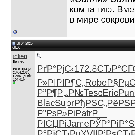
компанию. Вме
в мире сокрови
18.04.2025,
08:00
tolten
Banned
РґР°РјС‹
172.8
СЂР°СЃ
Регистрация:
23.04.2013
Сообщений:
Р»
РІРІР¶С„
Robe
Р§Рµ
104,010
Р”Р¶РµР№
Tesc
Eric
Pun
Blac
Supr
РђРЅС„Рё
РЅР
Р”РѕР»Рі
Patr
Р—
РІСЏРі
Jame
РЎР°РіР°
S
Р°РїСЂРµ
XVII
Р’РѕСЂ