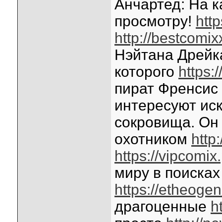
Анчартед: На к
просмотру!
http
http://bestcomix
Нэйтана Дрейк
которого
https:
пират Френсис
интересуют ис
сокровища. Он
охотником
http
https://vipcomix
миру в поиска
https://etheogen.
драгоценные
h