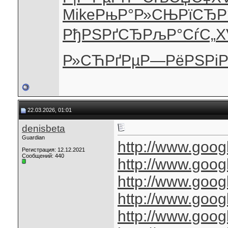
Mike
РњР°Р»СЊ
РїСЂР
РђРЅРґСЂ
РљР°СѓС„
X
Р»СЋРґРµ
Р—РёРЅРі
Р
22.03.2026, 01:01
denisbeta
Guardian
http://www.googl
Регистрация: 12.12.2021
Сообщений: 440
http://www.goog
http://www.googl
http://www.googl
http://www.googl