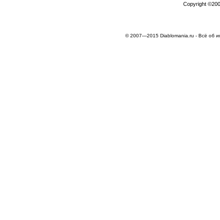
Copyright ©2000
© 2007—2015 Diablomania.ru - Всё об и