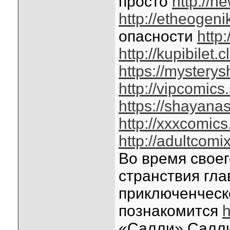
просто
http://n
http://etheogeni
опасности
http
http://kupibilet.c
https://mystery
http://vipcomics
https://shayana
http://xxxcomics
http://adultcomi
Во время свое
странствия гл
приключенческ
познакомится
h
«Салли» Салли