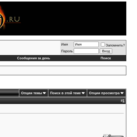
Имя
Запомнить?
Пароль
Сообщения за день
Поиск
Опции темы
Поиск в этой теме
Опции просмотра
#
1