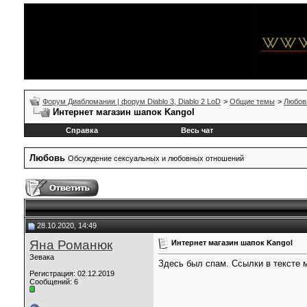
Форум Диабломании | форум Diablo 3, Diablo 2 LoD
>
Общие темы
>
Любов
Интернет магазин шапок Kangol
Справка
Весь чат
Любовь
Обсуждение сексуальных и любовных отношений
28.10.2020, 14:49
Яна Романюк
Интернет магазин шапок Kangol
Зевака
Здесь был спам. Ссылки в тексте
Регистрация: 02.12.2019
Сообщений: 6