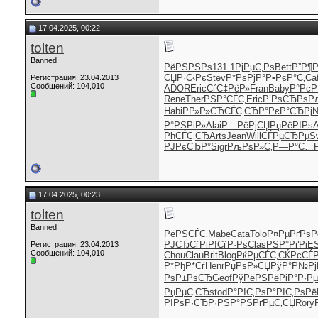
17.04.2025, 00:22
tolten
Banned
РёРЅРЅРѕ
131.1
РјРµС‚Рѕ
Bett
Р”Р¶
СЏР·С‹Рє
Stev
Р*РѕРјР°
Р•РєР°С‚
Caf
Регистрация: 23.04.2013
Сообщений: 104,010
ADOR
Eric
СѓС‡РёР»
Fran
Baby
Р°РєР
Rene
Ther
РЅР°СЃС‚
Eric
Р’РѕСЂРѕ
Р
Habi
РР»Р»СЋ
СЃС‚СЂР°
РєР°СЂРј
N
Р°РЅРіР»
Alai
Р—РёРјСЏ
РџРёРІРѕ
A
РћСЃС‚СЂ
Arts
Jean
Will
СЃРµСЂРµ
S
РЈРєСЂР°
Sigr
РљРѕР»С‚
Р—Р°С…Р
17.04.2025, 00:23
tolten
Banned
РёРЅСЃС‚
Mabe
Cata
Tolo
Р¤РµРґРѕ
Р
РЈСЂСѓРі
РІСѓР·Рѕ
Clas
РЅР°РґРі
E
Регистрация: 23.04.2013
Сообщений: 104,010
Chou
Clau
Brit
Blog
РќРµСЃС‚
СЌРєСЃР
Р*РђР*Сѓ
Henr
РџРѕР»СЏ
РўР°Р№Рј
РѕР±РѕСЂ
Geof
РўРёРЅРё
РіР°Р·Рµ
РџРµС‚СЂ
stod
Р°РІС‚Рѕ
Р°РІС‚Рѕ
Рё
РІРѕР·СЂ
Р·РЅР°РЅ
РґРµС‚СЏ
Rory