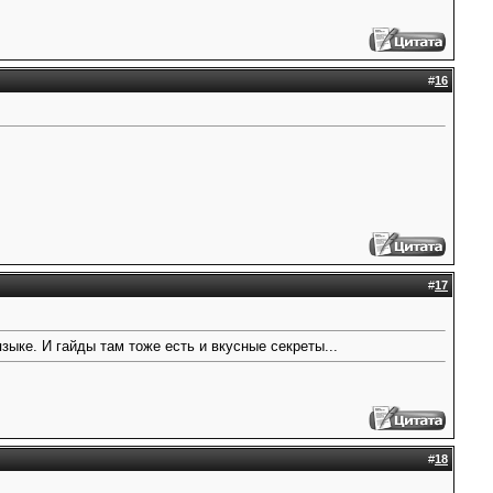
#
16
#
17
языке. И гайды там тоже есть и вкусные секреты...
#
18