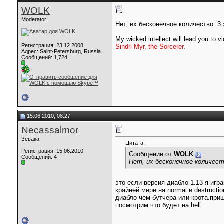
WOLK
Moderator
Нет, их бесконечное количество. 3
__________________
My wicked intellect will lead you to vi
Регистрация: 23.12.2008
Sindri Myr, the Sorcerer
.
Адрес: Saint-Petersburg, Russia
Сообщений: 1,724
15.06.2010, 08:27
Necassalmor
Зевака
Цитата:
Регистрация: 15.06.2010
Сообщение от
WOLK
Сообщений: 4
Нет, их бесконечное количест
это если версия диабло 1.13 я игра
крайней мере на normal и destruct
диабло чем бутчера или крота.приш
посмотрим что будет на hell.