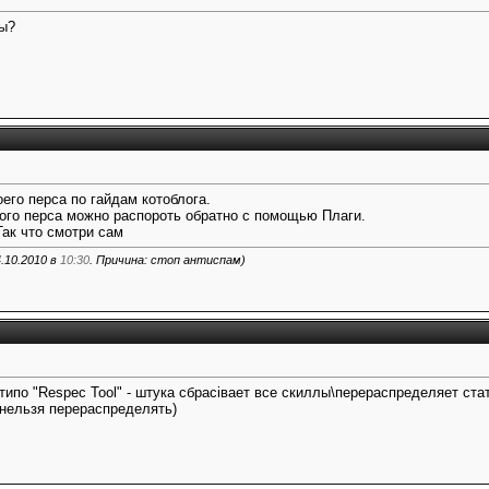
ны?
оего перса по гайдам котоблога.
того перса можно распороть обратно с помощью Плаги.
Так что смотри сам
.10.2010 в
10:30
. Причина: стоп антиспам)
типо "Respec Tool" - штука сбрасівает все скиллы\перераспределяет ст
 нельзя перераспределять)