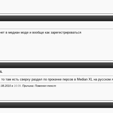
 нет в медиан моде и вообще как зарегестрироваться
XL
m то там есть сверху раздел по прокачке персов в Median XL на русском 
.08.2010 в
16:09
. Причина: Поменял текст