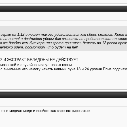
я играю на 1.12 и лишен такого удовольствия как сброс статов. Хотя в
ере на normal и destruction уберы для зачистки не представляют сложн
 же диабло чем бутчера или крота.пришлось делать по 12 ресов прежд
еплохо одет. посмотрим что будет на hell.
12 И ЭКСТРАКТ БЕЛАДОНЫ НЕ ДЕЙСТВУЕТ.
азонкой и случайно качнул навык крови.
ил внимыние что немогу качать навыки лука 18 и 24 уровня.Плиз подска
 нет в медиан моде и вообще как зарегестрироваться