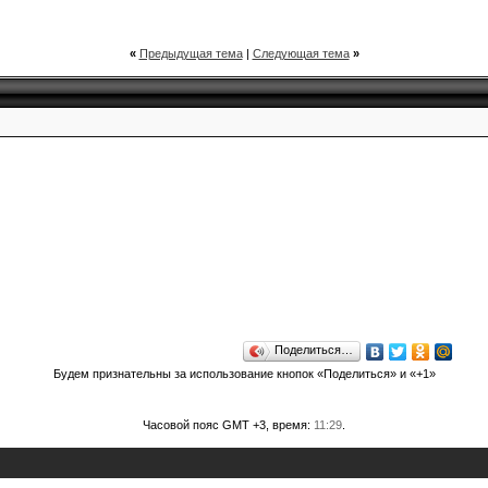
«
Предыдущая тема
|
Следующая тема
»
Поделиться…
Будем признательны за использование кнопок «Поделиться» и «+1»
Часовой пояс GMT +3, время:
11:29
.