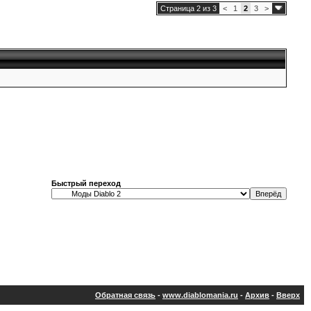
Страница 2 из 3
<
1
2
3
>
Быстрый переход
Обратная связь
-
www.diablomania.ru
-
Архив
-
Вверх