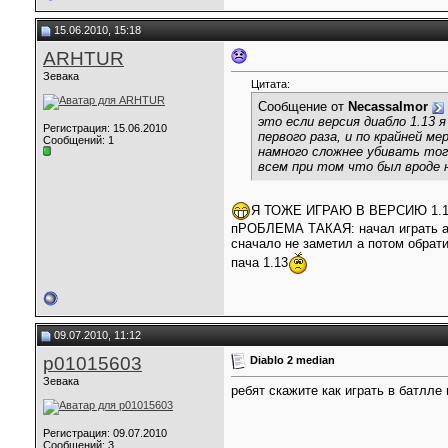
15.06.2010, 15:18
ARHTUR
Зевака
Цитата:
Сообщение от
Necassalmor
это если версия диабло 1.13 
Регистрация: 15.06.2010
первого раза, и по крайней м
Сообщений: 1
намного сложнее убивать того
всем при том что был вроде н
Я ТОЖЕ ИГРАЮ В ВЕРСИЮ 1.
пРОБЛЕМА ТАКАЯ: начал играть ам
сначало не заметил а потом обрат
пача 1.13
09.07.2010, 11:12
p01015603
Diablo 2 median
Зевака
ребят скажите как играть в батлле
Регистрация: 09.07.2010
Сообщений: 3