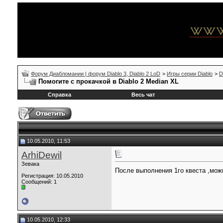
Форум Диабломании | форум Diablo 3, Diablo 2 LoD
>
Игры серии Diablo
>
D
Помогите с прокачкой в Diablo 2 Median XL
Справка
Весь чат
10.05.2010, 11:53
ArhiDewil
Зевака
После выполнения 1го квеста ,можн
Регистрация: 10.05.2010
Сообщений: 1
10.05.2010, 12:33