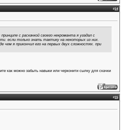
#
14
 принципе с раскачкой своего некроманта я угадал с
ости. если только знать тактику на некоторых из них.
е чем я прикончил его на первых двух сложностях. при
жите как можно забыть навыки или черконити сылку для скачки
#
15