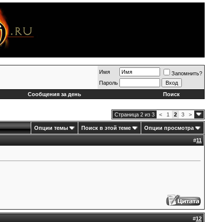
Имя
Запомнить?
Пароль
Сообщения за день
Поиск
Страница 2 из 3
<
1
2
3
>
Опции темы
Поиск в этой теме
Опции просмотра
#
11
#
12