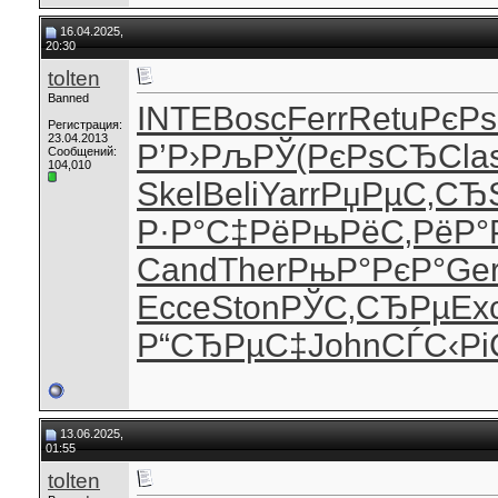
16.04.2025,
20:30
tolten
Banned
INTE
Bosc
Ferr
Retu
РєРѕ
Регистрация:
23.04.2013
Р’Р›РљРЎ
(РєРѕСЂ
Cla
Сообщений:
104,010
Skel
Beli
Yarr
РџРµС‚СЂ
Р·Р°С‡Рё
РњРёС‚Рё
Р°
Cand
Ther
РњР°РєР°
Ge
Ecce
Ston
РЎС‚СЂРµ
Ex
Р“СЂРµС‡
John
СЃС‹Р
13.06.2025,
01:55
tolten