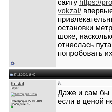
сайту
https://pr
vokzal/
впервые
привлекательн
остановки метр
шоке, наскольк
отнеслась пута
попробовать их
27.11.2020, 18:40
Kristal
Slayer
Даже и сам бы 
если в ценой н
Регистрация: 27.09.2019
Сообщений: 15