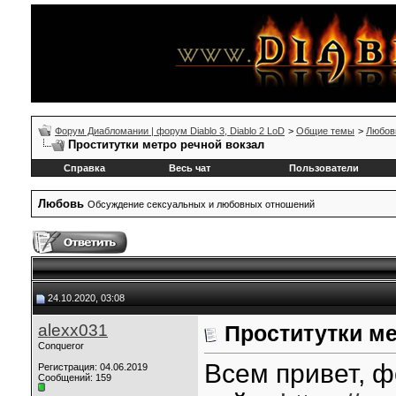
Форум Диабломании | форум Diablo 3, Diablo 2 LoD
>
Общие темы
>
Любов
Проститутки метро речной вокзал
Справка
Весь чат
Пользователи
Любовь
Обсуждение сексуальных и любовных отношений
24.10.2020, 03:08
alexx031
Проститутки ме
Conqueror
Всем привет, 
Регистрация: 04.06.2019
Сообщений: 159