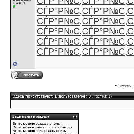
СЃР°Р№С‚
СЃР°Р№С‚
С
104,010
СЃР°Р№С‚
СЃР°Р№С‚
С
СЃР°Р№С‚
СЃР°Р№С‚
С
СЃР°Р№С‚
СЃР°Р№С‚
С
СЃР°Р№С‚
СЃР°Р№С‚
С
СЃР°Р№С‚
СЃР°Р№С‚
С
«
Предыдущ
Здесь присутствуют: 1
(пользователей: 0 , гостей: 1)
Ваши права в разделе
Вы
не можете
создавать темы
Вы
не можете
отвечать на сообщения
Вы
не можете
прикреплять файлы