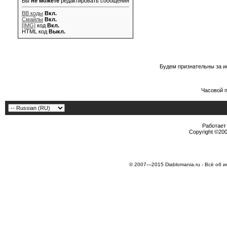
Вы
не можете
редактировать сообщения
BB коды
Вкл.
Смайлы
Вкл.
[IMG]
код
Вкл.
HTML код
Выкл.
Будем признательны за и
Часовой 
Работает 
Copyright ©2000
© 2007—2015 Diablomania.ru - Всё об и