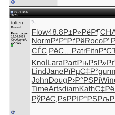
16.04.2025,
20:29
tolten
Banned
Flow
48.8
Р±Р»РёР¶
CH
Регистрация:
23.04.2013
Norm
Р*Р°РґРё
Roco
Р”
Сообщений:
104,010
СЃС‚РёС…
Patr
Fitn
Р“С
Knol
Lara
Part
РњРѕР»Рґ
Lind
Jane
РїРµС‡Р°
gun
John
Doug
Р›Р°РЅРі
Win
Time
Arts
diam
Kath
С‡Рё
РўРёС‚Рѕ
РРІР°РЅ
РљР