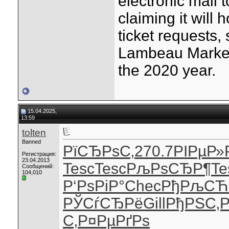
electronic mail 
claiming it will 
ticket requests,
Lambeau Market, 
the 2020 year.
15.04.2025,
13:59
tolten
Banned
РїСЂРѕС‚
270.7
РІРµР»
Регистрация:
23.04.2013
Tesc
Tesc
РљРѕСЂР¶
Te
Сообщений:
104,010
Р‘РѕРіР°
Chec
РђРљСЋ
РЎСѓСЂРё
Gill
РђРЅС‚Р
С‚
Р¤РµРґРѕ