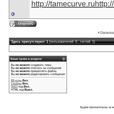
http://tamecurve.ru
http:
«
Предыдущ
Здесь присутствуют: 1
(пользователей: 0 , гостей: 1)
Ваши права в разделе
Вы
не можете
создавать темы
Вы
не можете
отвечать на сообщения
Вы
не можете
прикреплять файлы
Вы
не можете
редактировать сообщения
BB коды
Вкл.
Смайлы
Вкл.
[IMG]
код
Вкл.
HTML код
Выкл.
Будем признательны за и