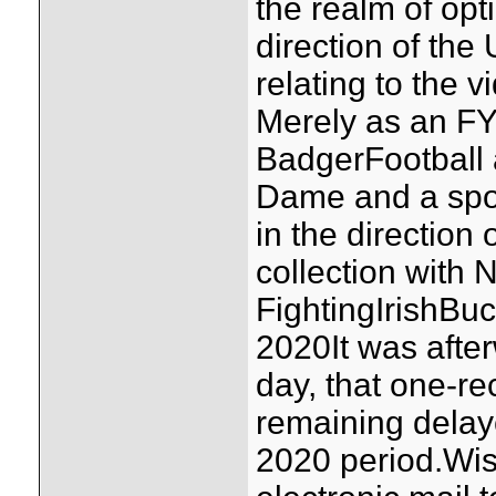
the realm of opt
direction of the
relating to the 
Merely as an FYI
BadgerFootball 
Dame and a spo
in the direction 
collection wit
FightingIrishBu
2020It was after
day, that one-re
remaining delaye
2020 period.Wis