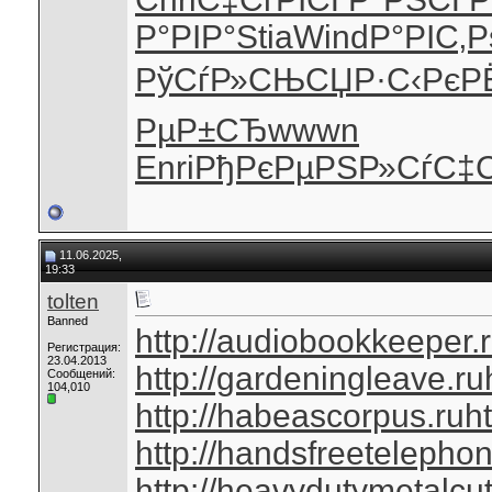
Р°РІР°
Stia
Wind
Р°РІС‚Р
РўСѓР»СЊ
СЏР·С‹Рє
Р
РµР±СЂ
wwwn
Enri
РђРєРµРЅ
Р»СѓС‡
11.06.2025,
19:33
tolten
Banned
http://audiobookkeeper.
Регистрация:
23.04.2013
http://gardeningleave.ru
Сообщений:
104,010
http://habeascorpus.ru
ht
http://handsfreetelephon
http://heavydutymetalcut