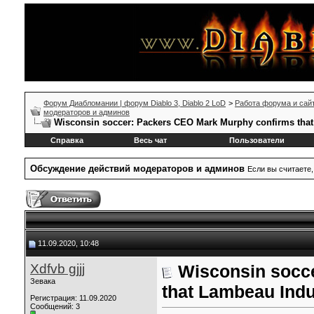
Форум Диабломании | форум Diablo 3, Diablo 2 LoD
>
Работа форума и сай
модераторов и админов
Wisconsin soccer: Packers CEO Mark Murphy confirms that 
Справка
Весь чат
Пользователи
Обсуждение действий модераторов и админов
Если вы считаете,
11.09.2020, 10:48
Xdfvb gjjj
Wisconsin socc
Зевака
that Lambeau Indus
Регистрация: 11.09.2020
Сообщений: 3