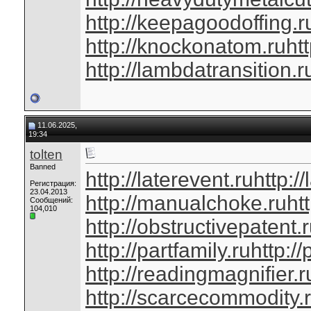
http://keepagoodoffing.r
http://knockonatom.ru
ht
http://lambdatransition.r
11.06.2025,
19:34
tolten
Banned
http://laterevent.ru
http:/
Регистрация:
23.04.2013
http://manualchoke.ru
ht
Сообщений:
104,010
http://obstructivepatent.
http://partfamily.ru
http://
http://readingmagnifier.r
http://scarcecommodity.