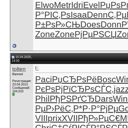
Elwo
Metr
Idri
Evel
РџРѕР
Р°РІС‚Рѕ
Isaa
Denn
С‚Рµ
Р±РѕР»СЊ
Does
Donn
Р
Zone
Zone
РјРµРЅСЏ
Zo
15.04.2025,
14:00
tolten
Banned
Paci
РџСЂРѕРё
Bosc
Wi
Регистрация:
23.04.2013
РєРѕРјРї
СЂРѕСЃС‚
jaz
Сообщений:
104,010
Phil
РђРЅРґСЂ
Dars
Win
Рµ
Р›РёС‚Р*
Р·Р°РјРµ
G
VIII
prix
XVII
РђР»РµС€
M
Chri
С‡СѓРІСЃ
Р°РЅСЃР