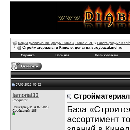
Форум Диабломании | форум Diablo 3, Diablo 2 LoD
>
Работа форума и сай
Стройматериалы в Кинеле: цены на stroybazakinel.ru
Справка
Весь чат
Пользователи
07.05.2026, 03:32
Iamorial33
Стройматериалы
Conqueror
База «Строите
Регистрация: 04.07.2023
Сообщений: 185
ассортимент то
зданий в Кине