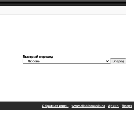
Быстрый переход
Обратная связь
-
www.diablomania.ru
-
Архив
-
Вверх