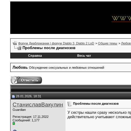
Форум Диабломании | форум Diablo 3, Diablo 2 LoD
>
Общие темы
>
Любов
Проблемы после диагнозов
Справка
Весь чат
Любовь
Обсуждение сексуальных и любовных отношений
28.01.2026, 18:31
СтаниславВакулин
Проблемы после диагнозов
Guardian
У сестры нашли сразу несколько пр
действительно учитывают сложны
Регистрация: 17.11.2022
Сообщений: 1,177