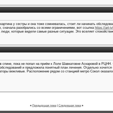
картина у сестры и она тоже сомневалась, стоит ли начинать обследов
, сначала разобрались со всеми ограничениями, вот ссылка
https://art-iv
 люди, которые видели самые разные ситуации. Это вселяет спокойствие
 в спине, пока не попал на приём к Лоле Шавкатовне Аскаровой в РЦНН
обследований и предложила понятный план лечения. Отдельно хочется от
аторы вежливые. Расположение рядом со станцией метро Сокол оказало
«
Предыдущая тема
|
Следующая тема
»