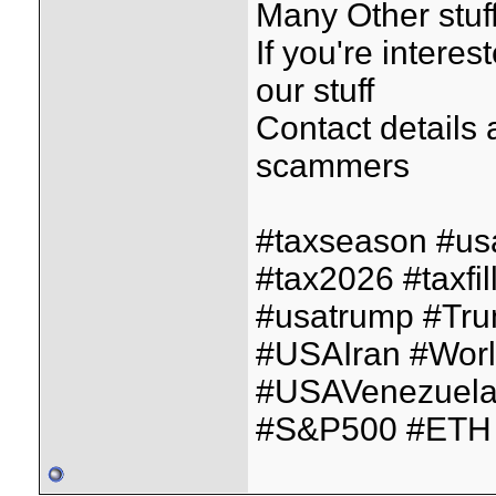
Many Other stuff
If you're interes
our stuff
Contact details
scammers
#taxseason #us
#tax2026 #taxfil
#usatrump #Tr
#USAIran #Wor
#USAVenezuela
#S&P500 #ETH 