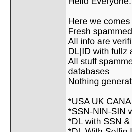
Hello Everyone.
Here we comes w
Fresh spammed &
All info are ver
DL|ID with fullz 
All stuff spamme
databases
Nothing genera
*USA UK CANAD
*SSN-NIN-SIN w
*DL with SSN &
*DL With Selfi