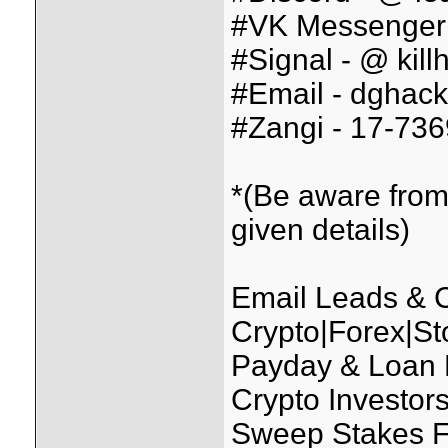
#VK Messenger 
#Signal - @ kill
#Email - dghack
#Zangi - 17-73
*(Be aware from
given details)
Email Leads &
Crypto|Forex|St
Payday & Loan
Crypto Investo
Sweep Stakes F