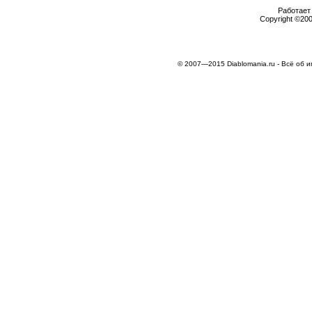
Работает 
Copyright ©2000
© 2007—2015 Diablomania.ru - Всё об и