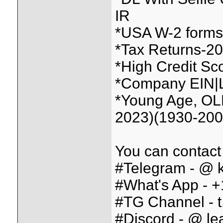
IR
*USA W-2 forms f
*Tax Returns-2026
*High Credit Sc
*Company EIN|L
*Young Age, OL
2023)(1930-200
You can contact
#Telegram - @ k
#What's App - 
#TG Channel - t
#Discord - @ lea