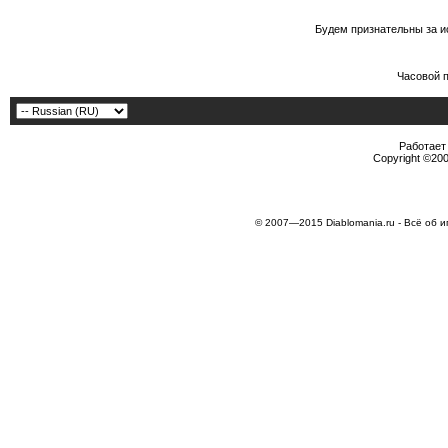
Будем признательны за и
Часовой 
Работает 
Copyright ©2000
© 2007—2015 Diablomania.ru - Всё об и