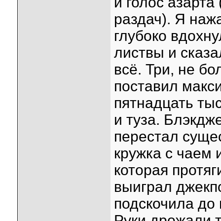
и голос азарта
раздач). Я наж
глубоко вдохну
листвы и сказа
всё. Три, не бо
поставил макс
пятнадцать ты
и туза. Блэкдже
перестал сущес
кружка с чаем 
которая протя
выиграл джекпо
подскочила до
Руки дрожали т