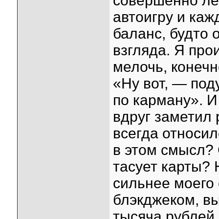
совершенно ле
автоигру и каж
баланс, будто 
взгляда. Я про
мелочь, конечн
«Ну вот, — под
по карману». И
вдруг заметил
всегда относил
в этом смысл? 
тасует карты? 
сильнее моего 
блэкджеком, в
тысяча рублей 