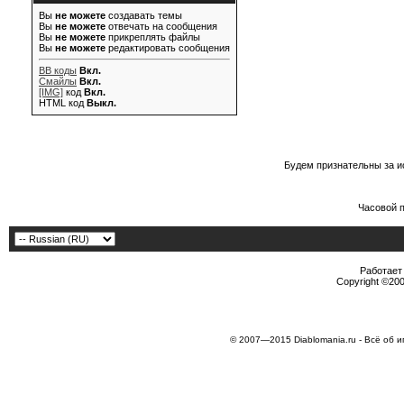
Вы
не можете
создавать темы
Вы
не можете
отвечать на сообщения
Вы
не можете
прикреплять файлы
Вы
не можете
редактировать сообщения
BB коды
Вкл.
Смайлы
Вкл.
[IMG]
код
Вкл.
HTML код
Выкл.
Будем признательны за и
Часовой 
Работает 
Copyright ©2000
© 2007—2015 Diablomania.ru - Всё об и