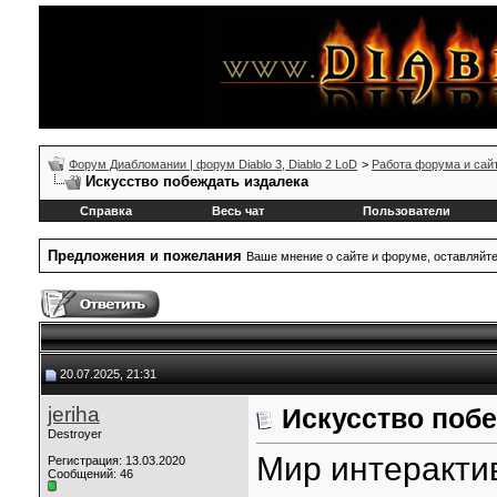
Форум Диабломании | форум Diablo 3, Diablo 2 LoD
>
Работа форума и сай
Искусство побеждать издалека
Справка
Весь чат
Пользователи
Предложения и пожелания
Ваше мнение о сайте и форуме, оставляйт
20.07.2025, 21:31
jeriha
Искусство поб
Destroyer
Мир интеракти
Регистрация: 13.03.2020
Сообщений: 46