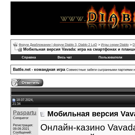
Форум Диабломании | форум Diablo 3, Diablo 2 LoD
>
Игры серии Diablo
>
D
Мобильная версия Vavada: игра на смартфонах и планш
Справка
Весь чат
Пользователи
Battle.net - командная игра
Совместные забеги сыгранными партиями на B
18.07.2024,
21:34
Paspartu
Мобильная версия Vava
Conqueror
Онлайн-казино Vavada
Регистрация:
09.09.2021
Сообщений: