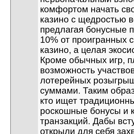
комфортом начать сво
казино с щедростью в
предлагая бонусные 
10% от проигранных с
казино, а целая экос
Кроме обычных игр, 
возможность участво
лотерейных розыгрыш
суммами. Таким образ
кто ищет традиционн
роскошные бонусы и
транзакций. Дабы вст
открыли для себя зах