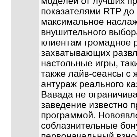
моделей от лучших п
показателями RTP до
максимальное наслаж
внушительного выбора
клиентам громадное р
захватывающих развл
настольные игры, таки
также лайв-сеансы с 
антураж реального ка
Вавада не ограничива
заведение известно 
программой. Новоявл
соблазнительные бону
первоначальный взнос