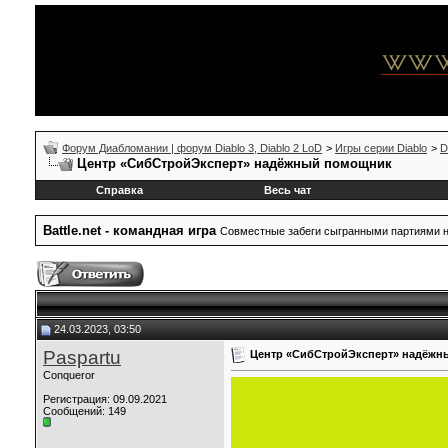
Форум Диабломании | форум Diablo 3, Diablo 2 LoD
>
Игры серии Diablo
>
D
Центр «СибСтройЭксперт» надёжный помощник
Справка
Весь чат
Battle.net - командная игра
Совместные забеги сыгранными партиями на B
24.03.2023, 03:50
Paspartu
Центр «СибСтройЭксперт» надёжн
Conqueror
Регистрация: 09.09.2021
Сообщений: 149