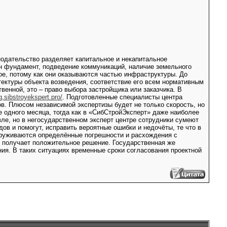
одательство разделяет капитальное и некапитальное
ен фундамент, подведение коммуникаций, наличие земельного
гое, потому как они оказываются частью инфраструктуры. До
тектуры объекта возведения, соответствие его всем нормативным
твенной, это – право выбора застройщика или заказчика. В
g.sibstroyekspert.pro/
. Подготовленные специалисты центра
в. Плюсом независимой экспертизы будет не только скорость, но
е одного месяца, тогда как в «СибСтройЭксперт» даже наиболее
ле, но в негосударственном эксперт центре сотрудники сумеют
ов и помогут, исправить вероятные ошибки и недочёты, те что в
аруживаются определённые погрешности и расхождения с
но получает положительное решение. Государственная же
ния. В таких ситуациях временные сроки согласования проектной