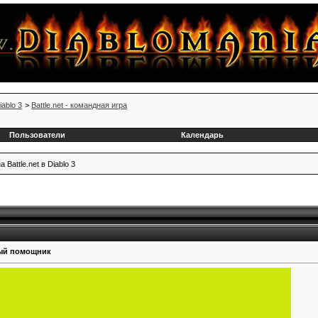
iablo 3
>
Battle.net - командная игра
Пользователи
Календарь
attle.net в Diablo 3
ый помощник