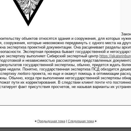
Закон
роительству объектов относятся здания и сооружения, для которых нуж
ря, сооружения, которые невозможно передвинуть с одного места на дру
жна экспертиза проектной документации. Она расценивает разделы архи
езопасности. Экспертная проверка бывает государственной и негосударс
ную экспертизу выполняет Сибирский экспертный центр
https://ekaterinbur
подготовкой и независимостью рассмотрения представленных документо
 результатов государственной экспертизы, обычно, придется ждать боле
две недели. Понятно, государственная экспертиза ПСД обходится дешев
спертизу любого проекта, но еще и окажут помощь в оптимизации расход
жны. Обычно, когда при выполнении негосударственной экспертизы обн
ложат пути их корректирования. В следствии клиент почти что постоян
статирует факт присутствия просчетов, не называя варианты их устране
«
Предыдущая тема
|
Следующая тема
»