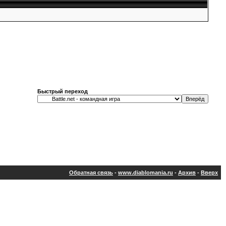
Быстрый переход
Обратная связь
-
www.diablomania.ru
-
Архив
-
Вверх