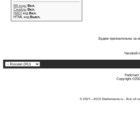
BB коды
Вкл.
Смайлы
Вкл.
[IMG]
код
Вкл.
HTML код
Выкл.
Будем признательны за и
Часовой 
Работает 
Copyright ©2000
© 2007—2015 Diablomania.ru - Всё об и