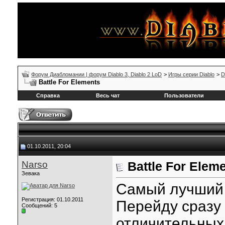
Форум Диабломании | форум Diablo 3, Diablo 2 LoD
>
Игры серии Diablo
>
D
Battle For Elements
Справка
Весь чат
Пользователи
01.10.2011, 20:04
Narso
Battle For Elem
Зевака
Самый лучший м
Регистрация: 01.10.2011
Перейду сразу 
Сообщений: 5
отличительных