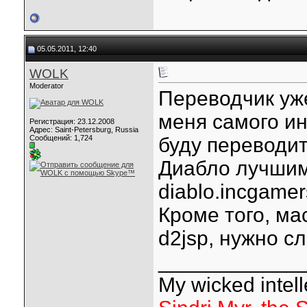
05.05.2011, 12:40
WOLK
Moderator
Переводчик уже
меня самого и
Регистрация: 23.12.2008
Адрес: Saint-Petersburg, Russia
Сообщений: 1,724
буду переводит
Диабло лучшими
diablo.incgame
Кроме того, ма
d2jsp, нужно с
____________
My wicked intelle