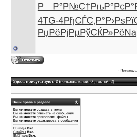
Р—Р°Р№С†
РњР°РєР°
4
TG-4
РђСЃС‚Р°
Р›РѕРї
РџРёРјРµ
РўСЌР»Рё
Na
«
Предыдущ
Здесь присутствуют: 2
(пользователей: 0 , гостей: 2)
Ваши права в разделе
Вы
не можете
создавать темы
Вы
не можете
отвечать на сообщения
Вы
не можете
прикреплять файлы
Вы
не можете
редактировать сообщения
BB коды
Вкл.
Смайлы
Вкл.
[IMG]
код
Вкл.