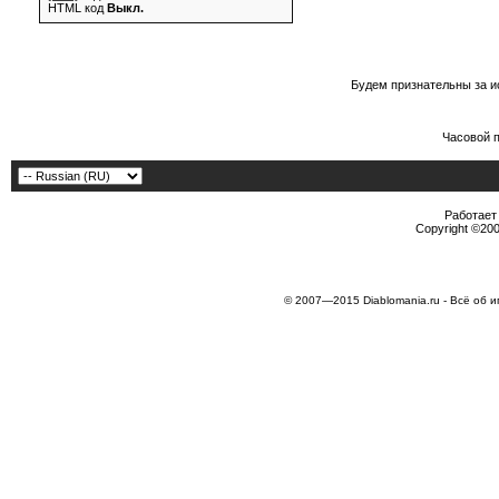
HTML код
Выкл.
Будем признательны за и
Часовой 
Работает 
Copyright ©2000
© 2007—2015 Diablomania.ru - Всё об и