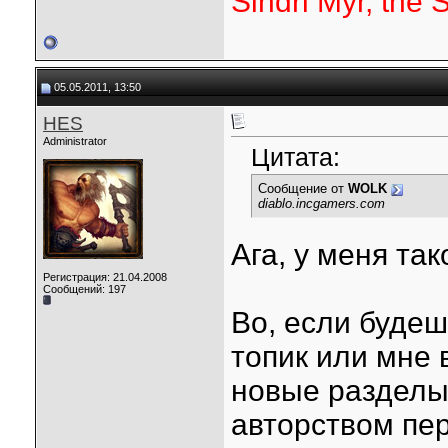
Sindri Myr, the 
05.05.2011, 13:50
HES
Administrator
Цитата:
Сообщение от
WOLK
diablo.incgamers.com
Ага, у меня так
Регистрация: 21.04.2008
Сообщений: 197
Во, если будеш
топик или мне в
новые разделы
авторством пер