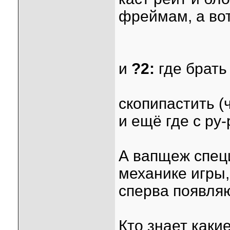
фреймам, а вот
и
?2:
где брать
скопипастить (
и ещё где с ру
А вапщеж спец
механике игры,
сперва появляю
Кто знает каки