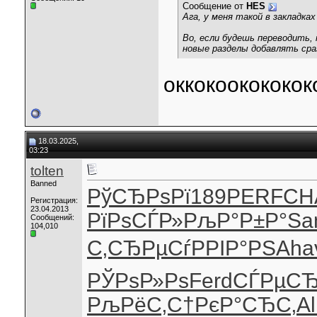
Сообщение от
HES
Ага, у меня такой в закладках
Во, если будешь переводить, 
новые разделы добавлять сра
оккокоокококок
18.03.2025,
03:23
tolten
Banned
РўСЂРѕРї
189
PERF
CH
Регистрация:
23.04.2013
РїРѕСЃР»
РљР°Р±Р°
Sa
Сообщений:
104,010
С‚СЂРµСѓ
РРІР°РЅ
Aha
РЎРѕР»Рѕ
Ferd
СЃРµСЂ
РљРёС‚С†
РєР°СЂС‚
Al