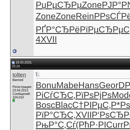
РџРµСЂРµ
Zone
РЈР°Р
Zone
Zone
Rein
РРѕСЃР
РҐР°СЂРё
РїРµСЂРµ
С
4
XVII
18.03.2025,
03:24
tolten
Banned
Bonu
Mabe
Hans
Geor
DP
Регистрация:
23.04.2013
РіСѓСЂС‚
РїРѕРјРѕ
Mod
Сообщений:
104,010
Bosc
Blac
С†РІРµС‚
Р*Р
РїР°СЂС‚
XVII
Р‘РѕСЂР
РњР°С‚Сѓ
(РћР·РІ
Curr
Р