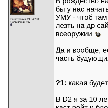
В рождество на
бы у нас начат
УМУ - чтоб там
Регистрация: 21.04.2008
Сообщений: 197
лезть на др са
всеоружии
Да и вообще, е
часть будующих
?1:
какая будет
В D2 я за 10 л
каст рейт и бл