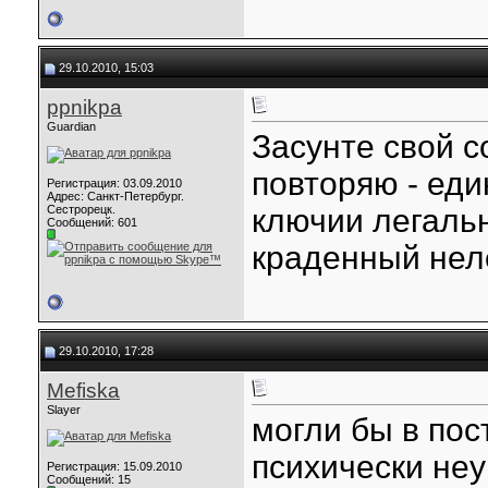
29.10.2010, 15:03
ppnikpa
Guardian
Засунте свой с
повторяю - еди
Регистрация: 03.09.2010
Адрес: Санкт-Петербург.
Сестрорецк.
ключии легальн
Сообщений: 601
краденный нел
29.10.2010, 17:28
Mefiska
Slayer
могли бы в пос
психически не
Регистрация: 15.09.2010
Сообщений: 15