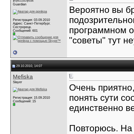
Guardian
Вероятно вы бр
подозрительном
Регистрация: 03.09.2010
Адрес: Санкт-Петербург.
Сестрорецк.
программном о
Сообщений: 601
"советы" тут н
29.10.2010, 14:07
Mefiska
Slayer
Очень приятно
понять сути со
Регистрация: 15.09.2010
Сообщений: 15
единственно в
Повторюсь. На 