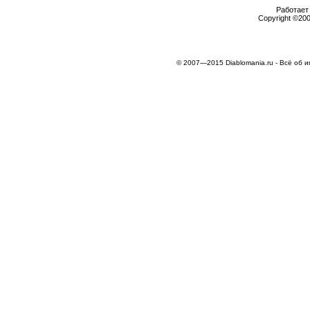
Работает 
Copyright ©2000
© 2007—2015 Diablomania.ru - Всё об и