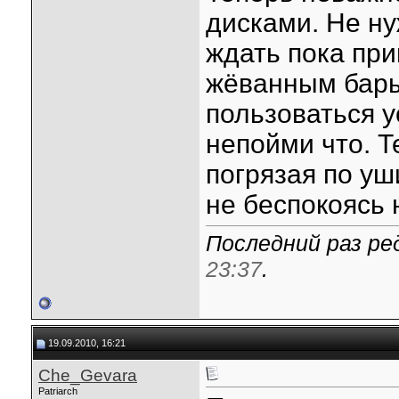
дисками. Не ну
ждать пока при
жёванным бары
пользоваться 
непойми что. 
погрязая по уш
не беспокоясь 
Последний раз ред
23:37
.
19.09.2010, 16:21
Che_Gevara
Patriarch