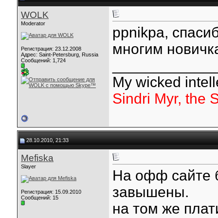
WOLK
Moderator
ppnikpa, спаси
многим новичк
Регистрация: 23.12.2008
Адрес: Saint-Petersburg, Russia
Сообщений: 1,724
____________
My wicked intelle
Sindri Myr, the 
28.10.2010, 21:33
Mefiska
Slayer
На офф сайте 
завышены.
Регистрация: 15.09.2010
Сообщений: 15
на том же плат