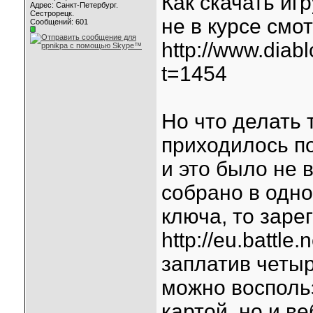
Как скачать иг
Адрес: Санкт-Петербург.
Сестрорецк.
не в курсе смо
Сообщений: 601
http://www.diab
t=1454
Но что делать 
приходилось п
и это было не 
собрано в одно
ключа, то заре
http://eu.battle
заплатив четыр
можно восполь
картой, но и в