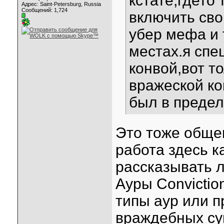
кстате,гдето 
Адрес: Saint-Petersburg, Russia
Сообщений: 1,724
включить сво
убер мефа и 
местах.я спе
конвой,вот т
вражеской ко
был в предел
Это тоже обще
работа здесь ка
рассказывать 
Ауры Convictio
типы аур или п
враждебных сущ