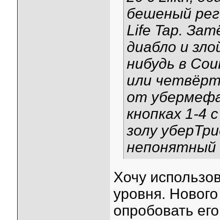
бешеный реге
Life Tap. За
диабло и зло
нибудь в Cou
или четвёрт
от убермефа,
кнопках 1-4 с
золу уберТри
непонятный S
Хочу использов
уровня. Нового
опробовать его