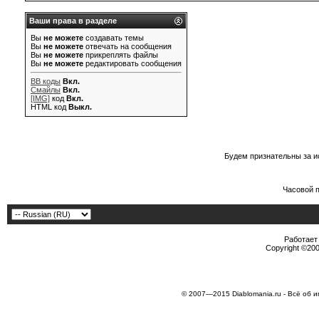
Ваши права в разделе
Вы
не можете
создавать темы
Вы
не можете
отвечать на сообщения
Вы
не можете
прикреплять файлы
Вы
не можете
редактировать сообщения
BB коды
Вкл.
Смайлы
Вкл.
[IMG]
код
Вкл.
HTML код
Выкл.
Будем признательны за и
Часовой 
Работает 
Copyright ©2000
© 2007—2015 Diablomania.ru - Всё об и