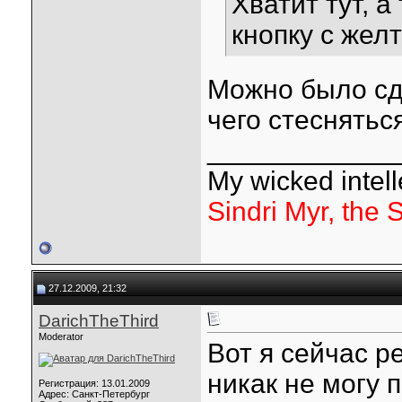
Хватит тут, а
кнопку с желт
Можно было сде
чего стеснятьс
____________
My wicked intelle
Sindri Myr, the 
27.12.2009, 21:32
DarichTheThird
Moderator
Вот я сейчас р
никак не могу п
Регистрация: 13.01.2009
Адрес: Санкт-Петербург