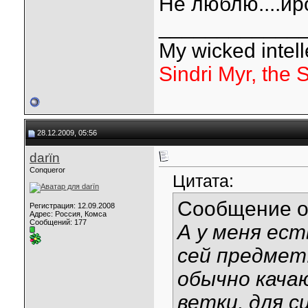
Не люблю....ир
____________
My wicked intelle
Sindri Myr, the 
28.12.2009, 05:56
darїn
Conqueror
Цитата:
Сообщение 
Регистрация: 12.09.2008
Адрес: Россия, Комса
Сообщений: 177
А у меня ест
сей предмет!
обычно качаю
ветки, для 