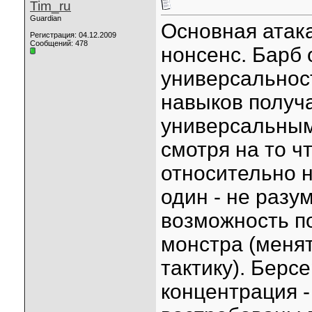
Tim_ru
Guardian
Основная атака
Регистрация: 04.12.2009
Сообщений: 478
нонсенс. Барб 
универсальнос
навыков получа
универсальным
смотря на то ч
относительно н
один - не разу
возможность п
монстра (менят
тактику). Берсе
концентрация -