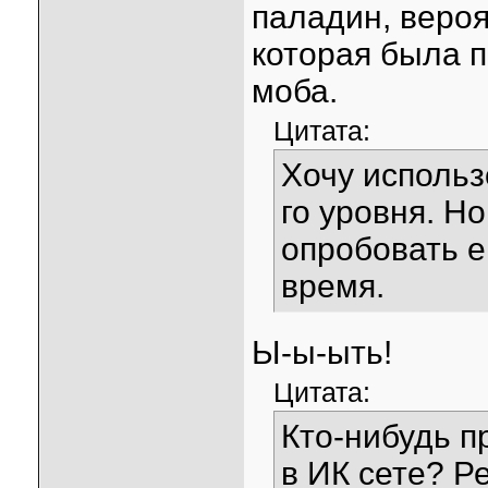
паладин, вероя
которая была п
моба.
Цитата:
Хочу использ
го уровня. Н
опробовать ег
время.
Ы-ы-ыть!
Цитата:
Кто-нибудь п
в ИК сете? Р