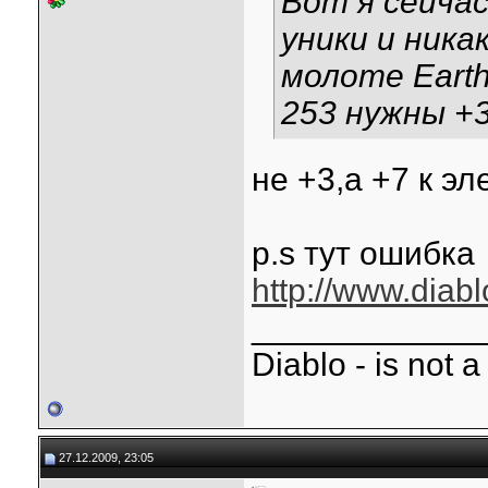
Вот я сейча
уники и ника
молоте Earth
253 нужны +3
не +3,а +7 к эл
p.s тут ошибка
http://www.diabl
____________
Diablo - is not a 
27.12.2009, 23:05