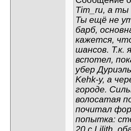
Tim_ru, а ты
Ты ещё не ут
барб, основн
кажется, чт
шансов. Т.к.
вспотел, пок
убер Дуриэль
Kehk-у, а чер
городе. Силь
волосатая по
почитал фор
попытка: ст
20 с Lilith, 