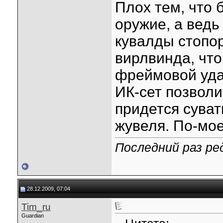
Плох тем, что 
оружие, а ведь
кувалды стопо
вирлвинда, что
фреймовой удар
ИК-сет позволи
придется сува
жувеля. По-мое
Последний раз ред
28.12.2009, 07:04
Tim_ru
Guardian