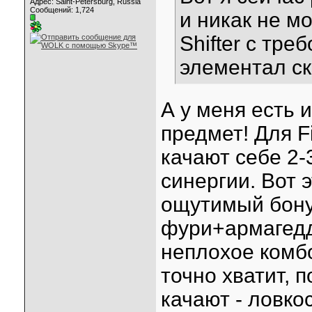
Адрес: Saint-Petersburg, Russia
Сообщений: 1,724
и никак не мо
Shifter с тре
элементал с
А у меня есть 
предмет! Для F
качают себе 2-
синергии. Вот э
ощутимый бону
фури+армагедд
неплохое комбо
точно хватит, 
качают - ловко