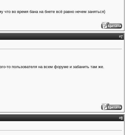
у что во время бана на бнете всё равно нечем заняться)
#
7
кого-то пользователя на всем форуме и забанить там же.
#
8