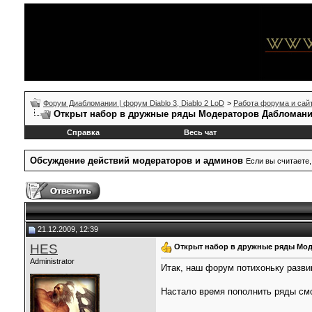
Форум Диабломании | форум Diablo 3, Diablo 2 LoD
>
Работа форума и сай
Открыт набор в дружные ряды Модераторов Дабломан
Справка
Весь чат
Обсуждение действий модераторов и админов
Если вы считаете,
21.12.2009, 12:39
HES
Открыт набор в дружные ряды Мо
Administrator
Итак, наш форум потихоньку разви
Настало время пополнить ряды с