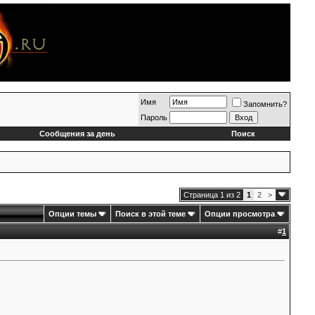
Имя
Запомнить?
Пароль
Сообщения за день
Поиск
Страница 1 из 2
1
2
>
Опции темы
Поиск в этой теме
Опции просмотра
#
1