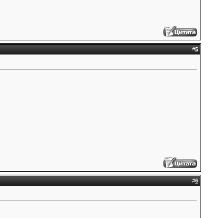
#
5
#
6