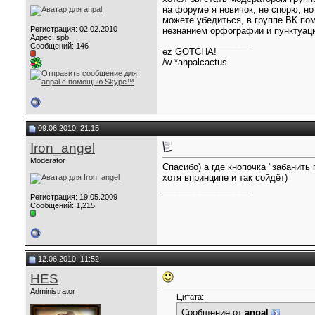
на форуме я новичок, не спорю, но 
можете убедиться, в группе ВК пом
Регистрация: 02.02.2010
незнанием орфографии и пунктуаци
Адрес: spb
__________________
Сообщений: 146
ez GOTCHA!
/w *anpalcactus
09.06.2010, 21:15
Iron_angel
Moderator
Спасибо) а где кнопочка "забанить п
хотя впринципе и так сойдёт)
__________________
Регистрация: 19.05.2009
Сообщений: 1,215
12.06.2010, 11:52
HES
Administrator
Цитата:
Сообщение от
anpal