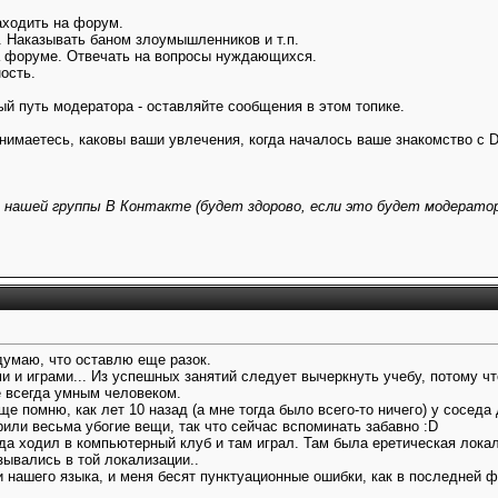
аходить на форум.
. Наказывать баном злоумышленников и т.п.
на форуме. Отвечать на вопросы нуждающихся.
ость.
ый путь модератора - оставляйте сообщения в этом топике.
нимаетесь, каковы ваши увлечения, когда началось ваше знакомство с Di
нашей группы В Контакте (
будет здорово,
если это будет модератор
думаю, что оставлю еще разок.
 и играми... Из успешных занятий следует вычеркнуть учебу, потому что
е всегда умным человеком.
ще помню, как лет 10 назад (а мне тогда было всего-то ничего) у соседа
или весьма убогие вещи, так что сейчас вспоминать забавно :D
да ходил в компьютерный клуб и там играл. Там была еретическая локали
зывались в той локализации..
нашего языка, и меня бесят пунктуационные ошибки, как в последней фр