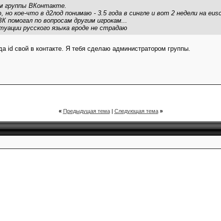
м группы ВКонтакте.
 но кое-что в д2лод понимаю - 3.5 года в сингле и вот 2 недели на euscl
К помогал по вопросам другим игрокам...
туации русского языка вроде не страдаю
а id свой в контакте. Я тебя сделаю администратором группы.
«
Предыдущая тема
|
Следующая тема
»