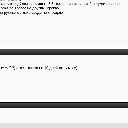
кое-что в д2лод понимаю - 3.5 года в сингле и вот 2 недели на euscl :]
огал по вопросам другим игрокам...
и русского языка вроде не страдаю
и***а" ?) ато я только на 10 дней дать могу)