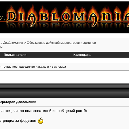
та Диабломания
>
Обсуждение действий модераторов и админов
ии
Пользователи
Календарь
 что вас несправедливо наказали - вам сюда
дераторов Дабломании
вается, число пользователей и сообщений растёт.
мотрящих за форумом