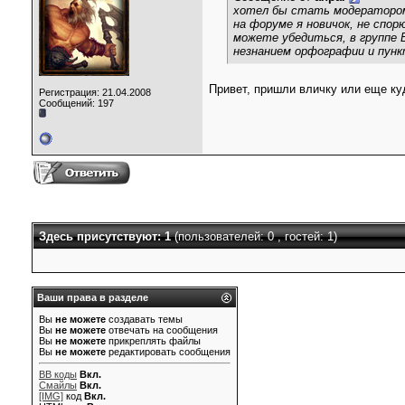
хотел бы стать модераторо
на форуме я новичок, не спорю,
можете убедиться, в группе В
незнанием орфографии и пунк
Привет, пришли вличку или еще куд
Регистрация: 21.04.2008
Сообщений: 197
Здесь присутствуют: 1
(пользователей: 0 , гостей: 1)
Ваши права в разделе
Вы
не можете
создавать темы
Вы
не можете
отвечать на сообщения
Вы
не можете
прикреплять файлы
Вы
не можете
редактировать сообщения
BB коды
Вкл.
Смайлы
Вкл.
[IMG]
код
Вкл.