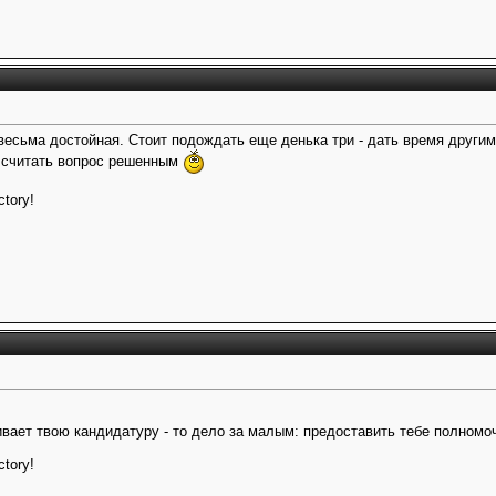
 весьма достойная. Стоит подождать еще денька три - дать время други
о считать вопрос решенным
ctory!
ает твою кандидатуру - то дело за малым: предоставить тебе полномоч
ctory!