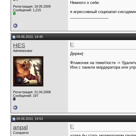
Немного о себе:
Регистрация: 19.05.2009
Сообщений: 1,215
я агрессивный социоапат-сисодмин,
__________________
09.06.2010, 19:45
HES
Administrator
Держи)
Флажочек на теме/посте -> Удалит
Или с панели мордератора или упра
Регистрация: 21.04.2008
Сообщений: 197
09.06.2010, 19:53
anpal
Conqueror
хотел бы стать модератором групп