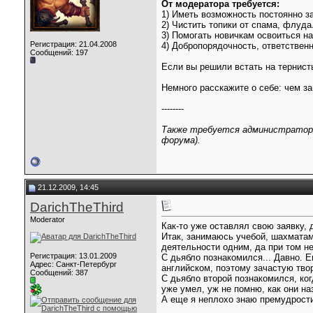
От модератора требуется:
1) Иметь возможность постоянно з
2) Чистить топики от спама, флуда
3) Помогать новичкам освоиться 
Регистрация: 21.04.2008
4) Добропорядочность, ответственн
Сообщений: 197
Если вы решили встать на тернист
Немного расскажите о себе: чем за
--------
Также требуется администратор 
форума).
21.12.2009, 14:45
DarichTheThird
Moderator
Как-то уже оставлял свою заявку, 
Итак, занимаюсь учебой, шахматами
деятельности одним, да при том н
Регистрация: 13.01.2009
С дьябло познакомился... Давно. Е
Адрес: Санкт-Петербург
английском, поэтому зачастую твор
Сообщений: 387
С дьябло второй познакомился, ког
уже умел, уж не помню, как они на
А еще я неплохо знаю премудрости 