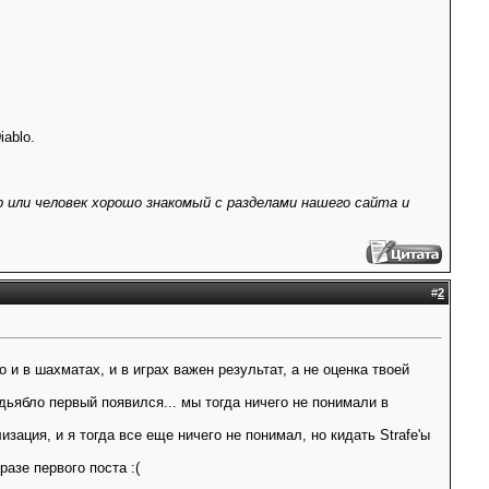
ablo.
 или человек хорошо знакомый с разделами нашего сайта и
#
2
 и в шахматах, и в играх важен результат, а не оценка твоей
 дьябло первый появился... мы тогда ничего не понимали в
зация, и я тогда все еще ничего не понимал, но кидать Strafe'ы
азе первого поста :(