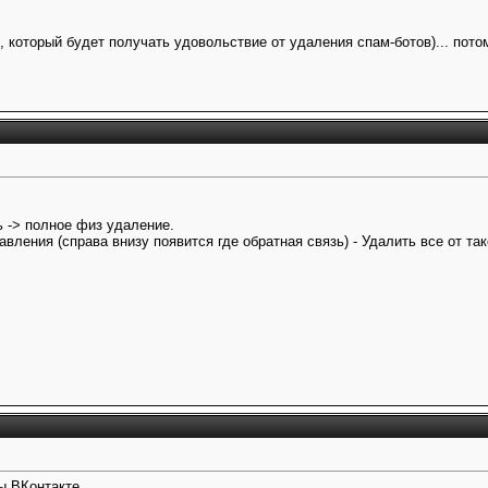
 который будет получать удовольствие от удаления спам-ботов)... потом
ь -> полное физ удаление.
вления (справа внизу появится где обратная связь) - Удалить все от та
ы ВКонтакте.