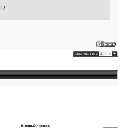
 :]
Страница 1 из 2
1
2
>
Быстрый переход