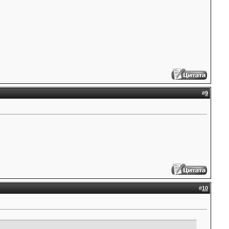
#
9
#
10