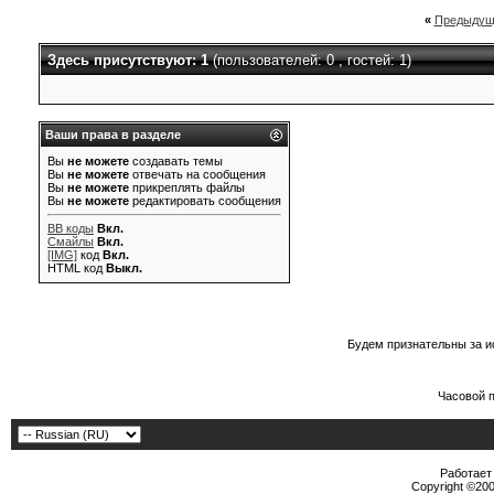
«
Предыдущ
Здесь присутствуют: 1
(пользователей: 0 , гостей: 1)
Ваши права в разделе
Вы
не можете
создавать темы
Вы
не можете
отвечать на сообщения
Вы
не можете
прикреплять файлы
Вы
не можете
редактировать сообщения
BB коды
Вкл.
Смайлы
Вкл.
[IMG]
код
Вкл.
HTML код
Выкл.
Будем признательны за и
Часовой 
Работает 
Copyright ©2000