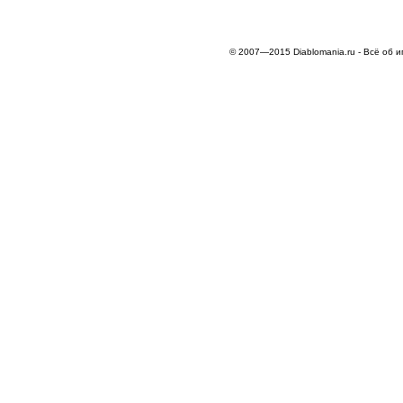
© 2007—2015 Diablomania.ru - Всё об и