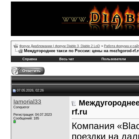
Форум Диабломании | форум Diablo 3, Diablo 2 LoD
>
Работа форума и сай
Междугороднее такси по России: цены на mezhgorod-rf.r
Справка
Весь чат
Пользователи
07.05.2026, 02:26
Iamorial33
Междугороднее 
Conqueror
rf.ru
Регистрация: 04.07.2023
Сообщений: 185
Компания «Bla
поездки на дал