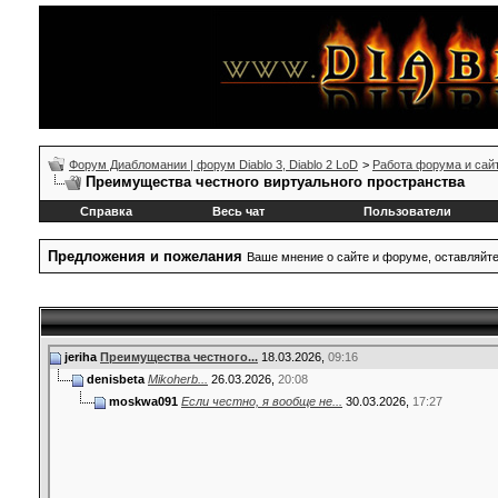
Форум Диабломании | форум Diablo 3, Diablo 2 LoD
>
Работа форума и сай
Преимущества честного виртуального пространства
Справка
Весь чат
Пользователи
Предложения и пожелания
Ваше мнение о сайте и форуме, оставляйт
jeriha
Преимущества честного...
18.03.2026,
09:16
denisbeta
Mikoherb...
26.03.2026,
20:08
moskwa091
Если честно, я вообще не...
30.03.2026,
17:27