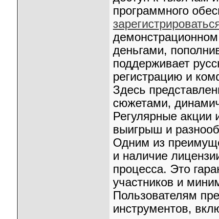
программного обес
зарегистрироватьс
демонстрационном
деньгами, пополни
поддерживает русс
регистрацию и ком
Здесь представлен
сюжетами, динами
Регулярные акции 
выигрыш и разнооб
Одним из преимуще
и наличие лицензи
процесса. Это гара
участников и мини
Пользователям пре
инструментов, вкл