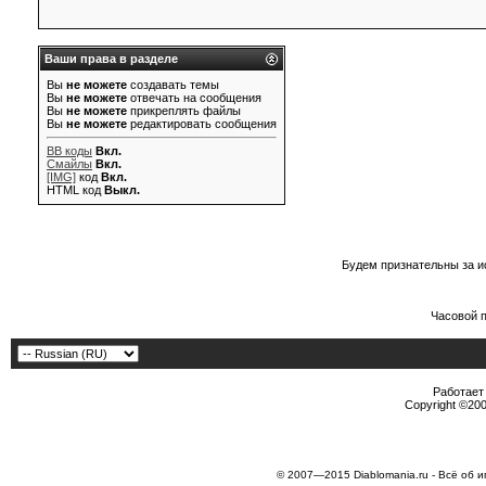
Ваши права в разделе
Вы
не можете
создавать темы
Вы
не можете
отвечать на сообщения
Вы
не можете
прикреплять файлы
Вы
не можете
редактировать сообщения
BB коды
Вкл.
Смайлы
Вкл.
[IMG]
код
Вкл.
HTML код
Выкл.
Будем признательны за и
Часовой 
Работает 
Copyright ©2000
© 2007—2015 Diablomania.ru - Всё об и