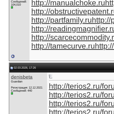
http://manualchoke.ru
ht
Сообщений:
104,010
http://obstructivepatent.
http://partfamily.ru
http://
http://readingmagnifier.r
http://scarcecommodity.
http://tamecurve.ru
http:
02.03.2026, 17:26
denisbeta
Guardian
http://terios2.ru/
Регистрация: 12.12.2021
Сообщений: 440
http://terios2.ru/
http://terios2.ru/
http://terios2.ru/