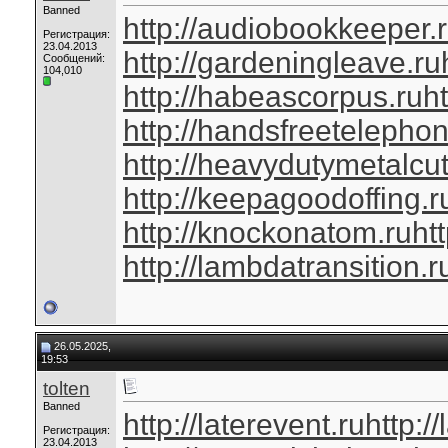
Banned
http://audiobookkeeper.
Регистрация:
23.04.2013
http://gardeningleave.ru
Сообщений:
104,010
http://habeascorpus.ru
ht
http://handsfreetelephon
http://heavydutymetalcut
http://keepagoodoffing.r
http://knockonatom.ru
ht
http://lambdatransition.r
26.05.2025,
19:53
tolten
Banned
http://laterevent.ru
http:/
Регистрация:
23.04.2013