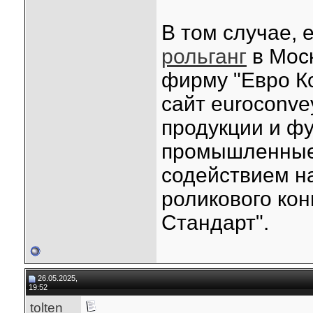
В том случае, 
рольганг
в Моск
фирму "Евро Ко
сайт euroconve
продукции и ф
промышленные 
содействием н
роликового ко
Стандарт".
26.05.2025,
19:52
tolten