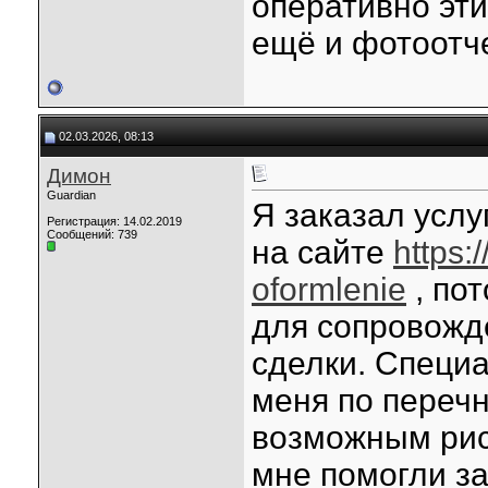
оперативно эт
ещё и фотоотче
02.03.2026, 08:13
Димон
Guardian
Я заказал усл
Регистрация: 14.02.2019
Сообщений: 739
на сайте
https:
oformlenie
, по
для сопровожд
сделки. Специ
меня по перечн
возможным рис
мне помогли з