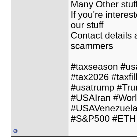
Many Other stuff
If you're interes
our stuff
Contact details
scammers
#taxseason #us
#tax2026 #taxfil
#usatrump #Tr
#USAIran #Wor
#USAVenezuela
#S&P500 #ETH 