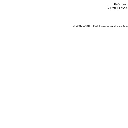
Работает 
Copyright ©2000
© 2007—2015 Diablomania.ru - Всё об и