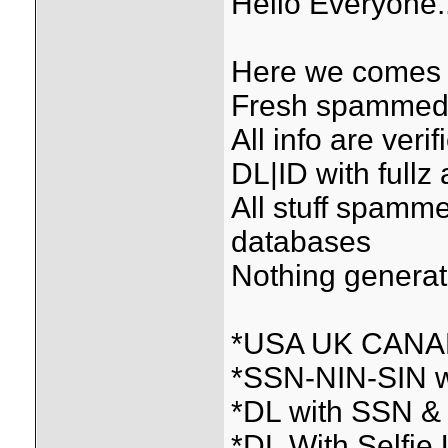
Hello Everyone.
Here we comes w
Fresh spammed &
All info are ver
DL|ID with fullz 
All stuff spamme
databases
Nothing genera
*USA UK CANAD
*SSN-NIN-SIN w
*DL with SSN &
*DL With Selfi