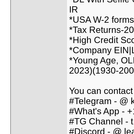
IR
*USA W-2 forms f
*Tax Returns-2026
*High Credit Sc
*Company EIN|L
*Young Age, OL
2023)(1930-200
You can contact
#Telegram - @ k
#What's App - 
#TG Channel - t
#Discord - @ lea