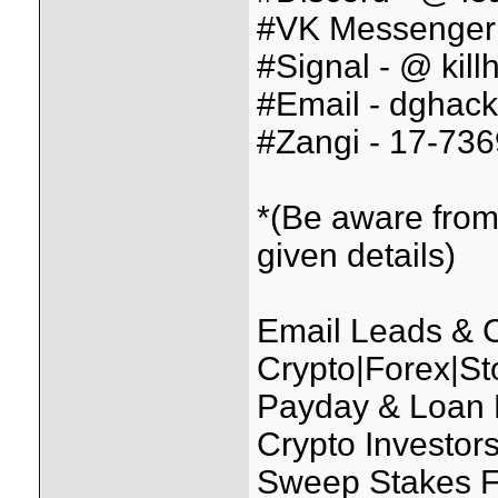
#VK Messenger 
#Signal - @ kill
#Email - dghack
#Zangi - 17-73
*(Be aware from
given details)
Email Leads &
Crypto|Forex|St
Payday & Loan
Crypto Investo
Sweep Stakes F