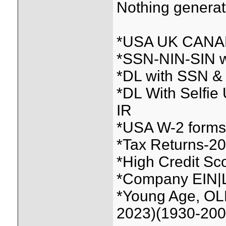
Nothing genera
*USA UK CANAD
*SSN-NIN-SIN w
*DL with SSN &
*DL With Selfi
IR
*USA W-2 forms f
*Tax Returns-2026
*High Credit Sc
*Company EIN|L
*Young Age, OL
2023)(1930-200