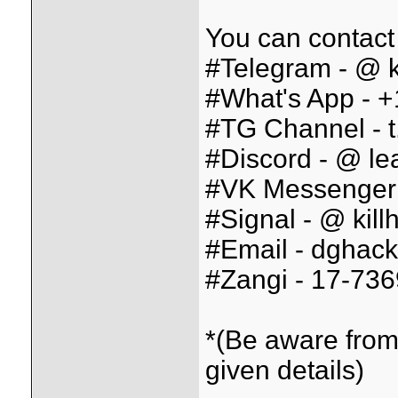
You can contact
#Telegram - @ k
#What's App - 
#TG Channel - t
#Discord - @ lea
#VK Messenger 
#Signal - @ kill
#Email - dghack
#Zangi - 17-73
*(Be aware from
given details)