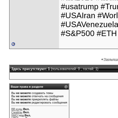
#usatrump #Tr
#USAIran #Wor
#USAVenezuela
#S&P500 #ETH 
«
Предыдущ
Здесь присутствуют: 1
(пользователей: 0 , гостей: 1)
Ваши права в разделе
Вы
не можете
создавать темы
Вы
не можете
отвечать на сообщения
Вы
не можете
прикреплять файлы
Вы
не можете
редактировать сообщения
BB коды
Вкл.
Смайлы
Вкл.
[IMG]
код
Вкл.