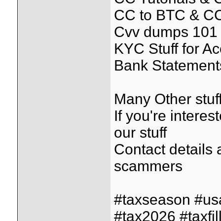
CC to BTC & CC
Cvv dumps 101 
KYC Stuff for A
Bank Statements 
Many Other stuff
If you're interes
our stuff
Contact details
scammers
#taxseason #us
#tax2026 #taxfil