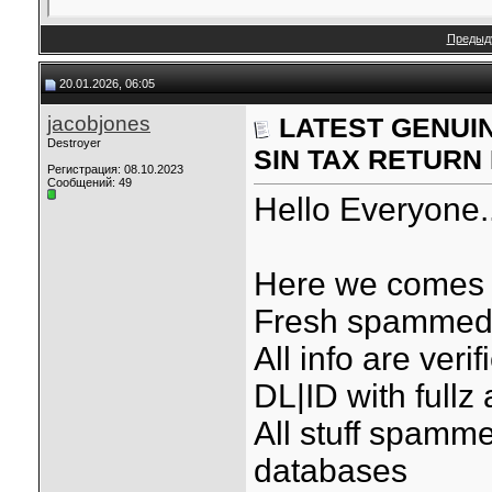
Предыд
20.01.2026, 06:05
jacobjones
LATEST GENUIN
Destroyer
SIN TAX RETURN
Регистрация: 08.10.2023
Сообщений: 49
Hello Everyone.
Here we comes w
Fresh spammed &
All info are ver
DL|ID with fullz 
All stuff spamme
databases