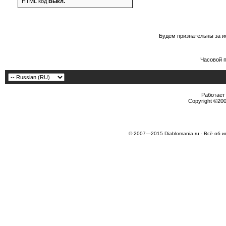
HTML код
Выкл.
Будем признательны за и
Часовой 
Работает 
Copyright ©2000
© 2007—2015 Diablomania.ru - Всё об и