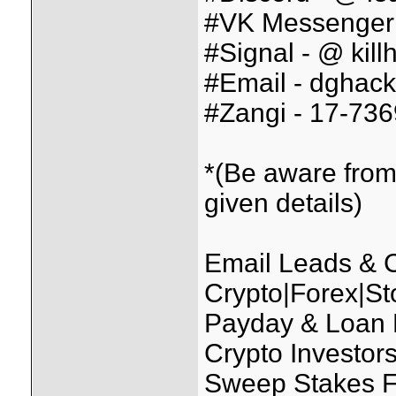
#VK Messenger 
#Signal - @ kill
#Email - dghack
#Zangi - 17-73
*(Be aware from
given details)
Email Leads &
Crypto|Forex|St
Payday & Loan
Crypto Investo
Sweep Stakes F