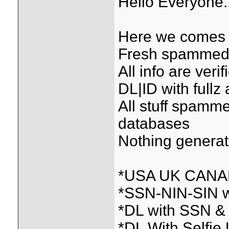
Hello Everyone.
Here we comes w
Fresh spammed &
All info are ver
DL|ID with fullz 
All stuff spamme
databases
Nothing genera
*USA UK CANAD
*SSN-NIN-SIN w
*DL with SSN &
*DL With Selfi