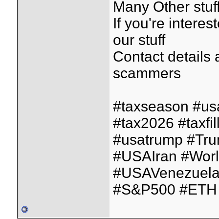
Many Other stuff
If you're interes
our stuff
Contact details
scammers
#taxseason #us
#tax2026 #taxfil
#usatrump #Tr
#USAIran #Wor
#USAVenezuela
#S&P500 #ETH 