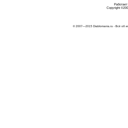
Работает 
Copyright ©2000
© 2007—2015 Diablomania.ru - Всё об и