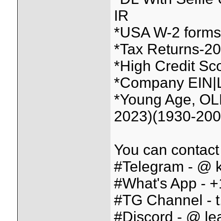
IR
*USA W-2 forms f
*Tax Returns-2026
*High Credit Sc
*Company EIN|L
*Young Age, OL
2023)(1930-200
You can contact
#Telegram - @ k
#What's App - 
#TG Channel - t
#Discord - @ lea