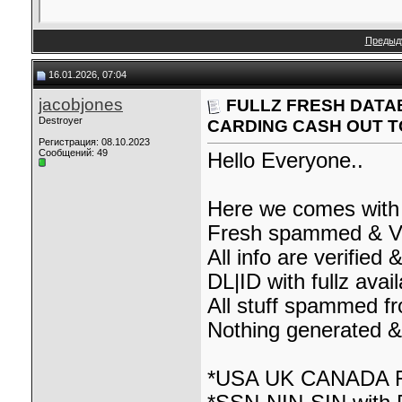
Предыд
16.01.2026, 07:04
jacobjones
FULLZ FRESH DATAB
Destroyer
CARDING CASH OUT 
Регистрация: 08.10.2023
Сообщений: 49
Hello Everyone..
Here we comes with 
Fresh spammed & Val
All info are verified
DL|ID with fullz avai
All stuff spammed fr
Nothing generated &
*USA UK CANADA F