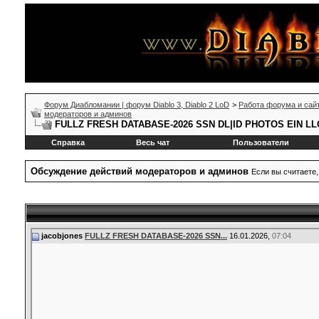
Форум Диабломании | форум Diablo 3, Diablo 2 LoD
>
Работа форума и сай
модераторов и админов
FULLZ FRESH DATABASE-2026 SSN DL|ID PHOTOS EIN 
Справка
Весь чат
Пользователи
Обсуждение действий модераторов и админов
Если вы считаете,
jacobjones
FULLZ FRESH DATABASE-2026 SSN...
16.01.2026,
07:04