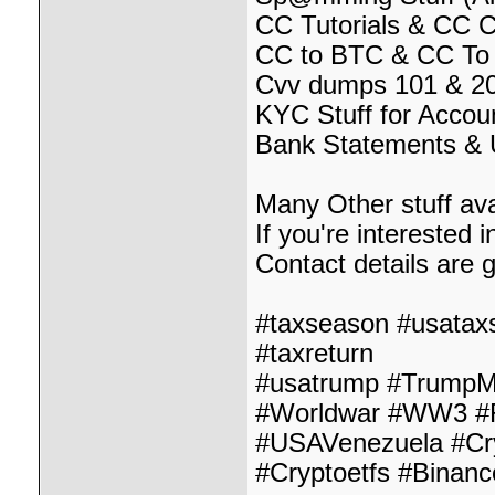
CC Tutorials & CC 
CC to BTC & CC To 
Cvv dumps 101 & 20
KYC Stuff for Accou
Bank Statements & Uti
Many Other stuff ava
If you're interested 
Contact details are
#taxseason #usataxs
#taxreturn
#usatrump #TrumpM
#Worldwar #WW3 #R
#USAVenezuela #C
#Cryptoetfs #Binan