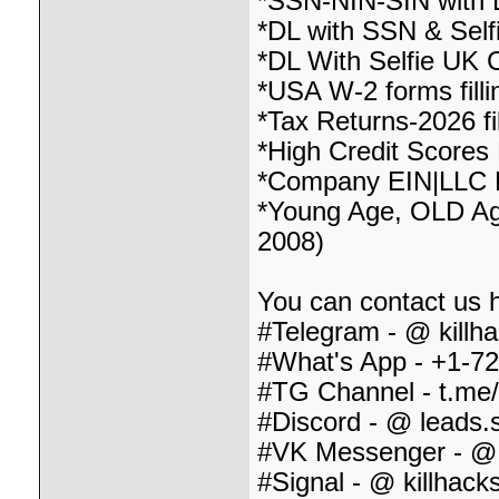
*SSN-NIN-SIN with 
*DL with SSN & Sel
*DL With Selfie U
*USA W-2 forms fillin
*Tax Returns-2026 fill
*High Credit Scores
*Company EIN|LLC 
*Young Age, OLD Ag
2008)
You can contact us 
#Telegram - @ killha
#What's App - +1-7
#TG Channel - t.me/
#Discord - @ leads.s
#VK Messenger - @ 
#Signal - @ killhack