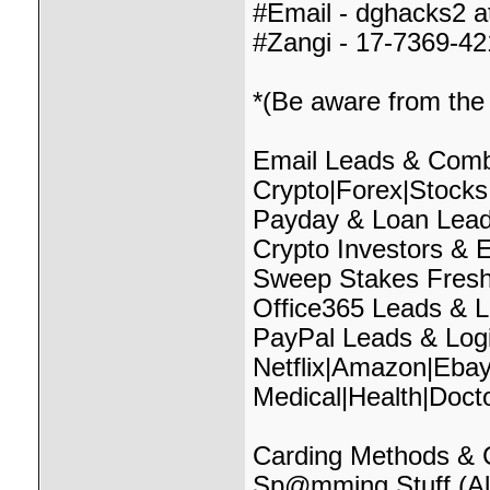
#Email - dghacks2 a
#Zangi - 17-7369-4
*(Be aware from the 
Email Leads & Com
Crypto|Forex|Stocks
Payday & Loan Lea
Crypto Investors &
Sweep Stakes Fresh
Office365 Leads & L
PayPal Leads & Log
Netflix|Amazon|Eb
Medical|Health|Doct
Carding Methods & C
Sp@mming Stuff (All 