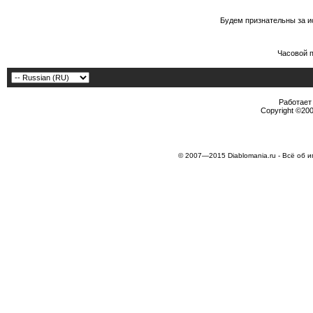
Будем признательны за и
Часовой 
Работает 
Copyright ©2000
© 2007—2015 Diablomania.ru - Всё об и