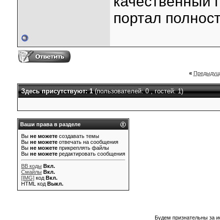
качественный 
портал полнос
«
Предыдущ
Здесь присутствуют: 1
(пользователей: 0 , гостей: 1)
Ваши права в разделе
Вы
не можете
создавать темы
Вы
не можете
отвечать на сообщения
Вы
не можете
прикреплять файлы
Вы
не можете
редактировать сообщения
BB коды
Вкл.
Смайлы
Вкл.
[IMG]
код
Вкл.
HTML код
Выкл.
Будем признательны за и