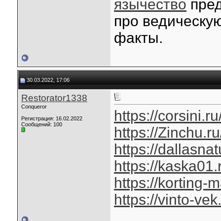
язычество
пред
про ведическую
факты.
30.03.2022, 17:06
Restorator1338
Conqueror
https://corsini.ru
Регистрация: 16.02.2022
Сообщений: 100
https://Zinchu.ru
https://dallasna
https://kaska01.
https://korting-m
https://vinto-vek.