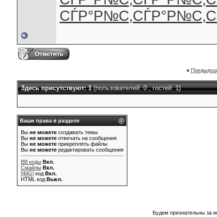
СЃР°Р№С‚
СЃР°Р№С‚
С
«
Предыдущ
Здесь присутствуют: 1
(пользователей: 0 , гостей: 1)
Ваши права в разделе
Вы
не можете
создавать темы
Вы
не можете
отвечать на сообщения
Вы
не можете
прикреплять файлы
Вы
не можете
редактировать сообщения
BB коды
Вкл.
Смайлы
Вкл.
[IMG]
код
Вкл.
HTML код
Выкл.
Будем признательны за и