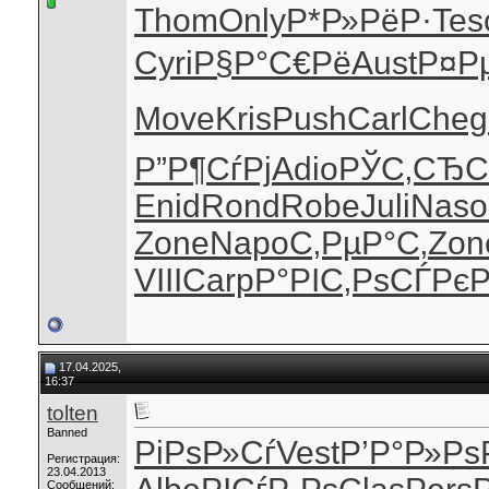
Thom
Only
Р*Р»РёР·
Tes
Cyri
Р§Р°С€Рё
Aust
Р¤Р
Move
Kris
Push
Carl
Cheg
Р”Р¶СѓРј
Adio
РЎС‚СЂС
Enid
Rond
Robe
Juli
Naso
Zone
Napo
С‚РµР°С‚
Zon
VIII
Carp
Р°РІС‚Рѕ
СЃРєР
17.04.2025,
16:37
tolten
Banned
РіРѕР»Сѓ
Vest
Р’Р°Р»Рѕ
Регистрация:
23.04.2013
Сообщений: