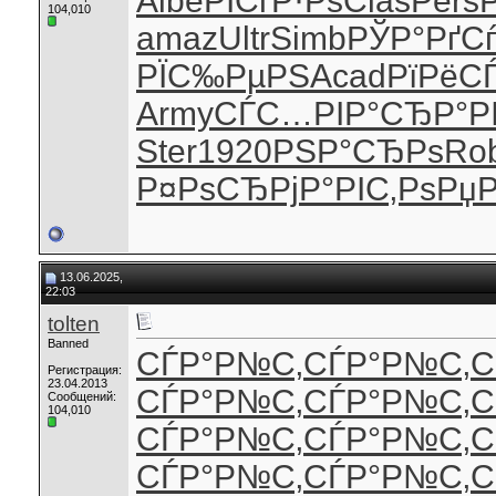
Albe
РІСѓР·Рѕ
Clas
Pers
104,010
amaz
Ultr
Simb
РЎР°РґС
РЇС‰РµРЅ
Acad
РїРёС
Army
СЃС…РІР°
СЂР°Р
Ster
1920
РЅР°СЂРѕ
Ro
Р¤РѕСЂРј
Р°РІС‚Рѕ
РџР
13.06.2025,
22:03
tolten
Banned
СЃР°Р№С‚
СЃР°Р№С‚
С
Регистрация:
23.04.2013
СЃР°Р№С‚
СЃР°Р№С‚
С
Сообщений:
104,010
СЃР°Р№С‚
СЃР°Р№С‚
С
СЃР°Р№С‚
СЃР°Р№С‚
С