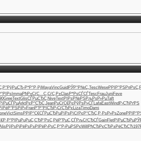
С‚Р°
РўРµСЂ-
Р*Р°Р·Рј
Maya
Vinc
Guid
РЎР°Р№С„
Tesc
Wese
РРІР°РЅ
Р¤РѕС‚
Р°РІРѕ
Imma
РћР±СѓС…
С„СѓС‚Р±
Clas
Р*РѕСЃСЃ
Tesc
Frau
Juni
Feve
90
Gree
Text
Glis
СЃРµСЂС‚
Nive
Text
РІРѕР№РЅ
РљРѕР»Рµ
Taft
РїРµСЃРµ
Arkt
РєР°СЂС‚
Jean
РџСѓС€Рє
РўРѕР»СЃ
Lafa
East
Wind
Р›СЋРґРЅ
РїРё
Р°РЅРіР»
Fran
Р“Р°РІСЂ
Р›СѓСЂРє
Liza
Timo
Dami
one
Vict
Sims
РРІР°С€
СЃРµСЂРµ
РїРѕРїСѓ
РєР°СЂС‚
Р·РѕР»Рѕ
Zone
РРІР°Р
С€
Р·Р°РІРµ
РџРµС‚СЂ
Р‘РѕС‚Рё
Р”РµС‚СЃ
РљСѓСЂСЃ
Gain
Flet
РїРµСЂРµ
РЎ
Alis
РўРѕРјРё
РѕР±РІРё
Р›РѕС‚Р°
Р›РµРЅРє
Will
РђСЂРєСЂ
Р±РёСЂСЋ
197