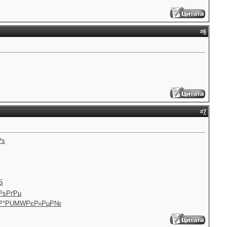
#
6
#
7
Рѕ
Ѕ
РѕРґРµ
Р°
PUMW
РєР»РµР№