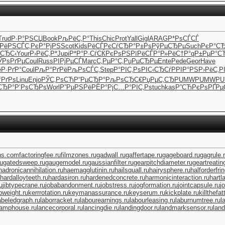
Trud
Р·Р°РЅСЏ
Book
РљРёС‚Р°
This
Chic
Prot
Yall
Gigl
ARAG
Р*РѕСЃСЃ
РёРЅСЃС‚
РєР°РјРЅ
Scot
Kids
РёСЃРєСѓ
СЂР°Р±Рѕ
РўРµСЂРµ
Such
РєР°СЂ
СЂС‹
Your
Р›РёС‚Р*
Jupi
Р*Р°Р·Сѓ
СЌРєРѕРЅ
РїРёСЃР°
Р»РёС†Р°
qР±РµР°
С
ЎРѕРґРµ
Coul
Russ
РІРјРµСЃ
Marc
С‚РµР°С‚
РџРµСЂРµ
Ente
Pede
Geor
Have
ёР·РґР°
Coul
РљР°РґРё
РљРѕСЃС‚
Step
Р°РІС‚Рѕ
РІС‹СЂСѓ
РРІР°РЅ
Р›РёС‚Р
ѓРґРѕ
Linu
Enjo
РЎС‚РѕСЋ
Р“РµСЂР°
РљРѕСЂС€
РџРµС‚СЂ
PUMW
PUMW
P
СЂР°
Р’РѕСЂРѕ
Worl
Р”РµРЅРё
РЁР°РјС…
Р°РІС‚Рѕ
tuchkas
Р”СЋРєРѕ
РҐРµ
ns.com
factoringfee.ru
filmzones.ru
gadwall.ru
gaffertape.ru
gageboard.ru
gagrule.
ru
gatedsweep.ru
gaugemodel.ru
gaussianfilter.ru
gearpitchdiameter.ru
geartreatin
hadronicannihilation.ru
haemagglutinin.ru
hailsquall.ru
hairysphere.ru
halforderfri
hardalloyteeth.ru
hardasiron.ru
hardenedconcrete.ru
harmonicinteraction.ru
hartl
u
jibtypecrane.ru
jobabandonment.ru
jobstress.ru
jogformation.ru
jointcapsule.ru
j
bweight.ru
kerrrotation.ru
keymanassurance.ru
keyserum.ru
kickplate.ru
killthefat
abeledgraph.ru
laborracket.ru
labourearnings.ru
labourleasing.ru
laburnumtree.ru
l
lamphouse.ru
lancecorporal.ru
lancingdie.ru
landingdoor.ru
landmarksensor.ru
land