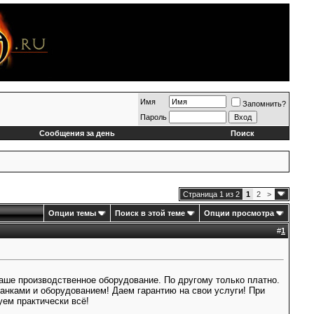
Имя
Запомнить?
Пароль
Сообщения за день
Поиск
Страница 1 из 2
1
2
>
Опции темы
Поиск в этой теме
Опции просмотра
#
1
аше производственное оборудование. По другому только платно.
анками и оборудованием! Даем гарантию на свои услуги! При
уем практически всё!