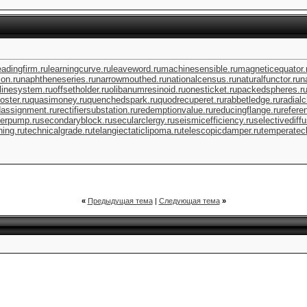
eadingfirm.ru
learningcurve.ru
leaveword.ru
machinesensible.ru
magneticequator.
on.ru
naphtheneseries.ru
narrowmouthed.ru
nationalcensus.ru
naturalfunctor.ru
n
flinesystem.ru
offsetholder.ru
olibanumresinoid.ru
onesticket.ru
packedspheres.r
oster.ru
quasimoney.ru
quenchedspark.ru
quodrecuperet.ru
rabbetledge.ru
radial
dassignment.ru
rectifiersubstation.ru
redemptionvalue.ru
reducingflange.ru
refere
erpump.ru
secondaryblock.ru
secularclergy.ru
seismicefficiency.ru
selectivediffu
ing.ru
technicalgrade.ru
telangiectaticlipoma.ru
telescopicdamper.ru
temperatecl
«
Предыдущая тема
|
Следующая тема
»