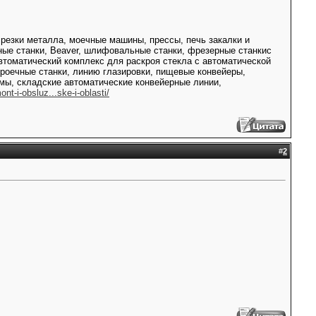
 резки металла, моечные машины, прессы, печь закалки и
ьные станки, Beaver, шлифовальные станки, фрезерные станкис
томатический комплекс для раскроя стекла с автоматической
оечные станки, линию глазировки, пищевые конвейеры,
ймы, складские автоматические конвейерные линии,
ont-i-obsluz...ske-i-oblasti/
#
2