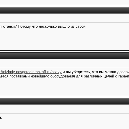
 станки? Потому что несколько вышло из строя
://nizhniy-novgorod.stankoff.ru/otzivy
и вы убедитесь, что им можно довери
тся поставками новейшего оборудования для различных целей с гарант
к