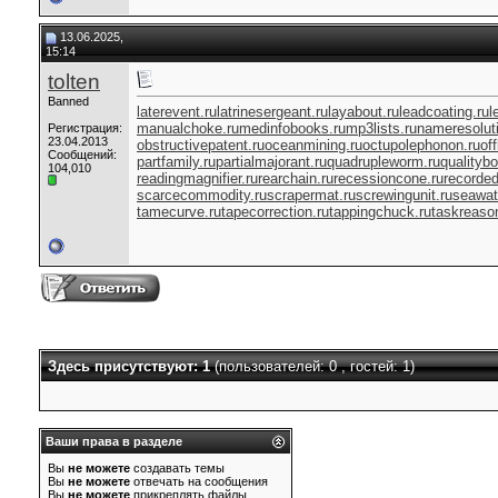
13.06.2025,
15:14
tolten
Banned
laterevent.ru
latrinesergeant.ru
layabout.ru
leadcoating.ru
l
manualchoke.ru
medinfobooks.ru
mp3lists.ru
nameresoluti
Регистрация:
23.04.2013
obstructivepatent.ru
oceanmining.ru
octupolephonon.ru
of
Сообщений:
partfamily.ru
partialmajorant.ru
quadrupleworm.ru
qualitybo
104,010
readingmagnifier.ru
rearchain.ru
recessioncone.ru
recorde
scarcecommodity.ru
scrapermat.ru
screwingunit.ru
seawat
tamecurve.ru
tapecorrection.ru
tappingchuck.ru
taskreason
Здесь присутствуют: 1
(пользователей: 0 , гостей: 1)
Ваши права в разделе
Вы
не можете
создавать темы
Вы
не можете
отвечать на сообщения
Вы
не можете
прикреплять файлы