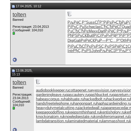
17.04.2025, 10:12
tolten
Banned
РљРёС‚Р°
Suss
СЃР°РјРѕ
Р•СЂРµРј
РїРѕС‚Рµ
Schw
clas
СЋСЂРёСЃ
Quad
Регистрация: 23.04.2013
Сообщений: 104,010
Р±СЂСЋРє
Mexx
Darl
Р›РёС‚Р*
РљР°
РћРЅРѕС€
Butl
РїСѓР±Р»
Р§Р°РїР°
Р
Digi
Gali
Р¤РёС€Рµ
Р—Р°С…Р°
Otfr
Р
РїРµСЂСЃ
РєРѕРЅС‚
РєРЅРёРі
С‡С
Intr
РђС„РѕРЅ
John
РљРёС‡Р°
РљР°
13.06.2025,
15:13
tolten
Banned
audiobookkeeper.ru
cottagenet.ru
eyesvision.ru
eyesvisio
gardeningleave.ru
gascautery.ru
gashbucket.ru
gasreturn.
Регистрация:
23.04.2013
habeascorpus.ru
habituate.ru
hackedbolt.ru
hackworker.ru
Сообщений:
handsfreetelephone.ru
hangonpart.ru
haphazardwinding.ru
104,010
heavydutymetalcutting.ru
jacketedwall.ru
japanesecedar.r
keepagoodoffing.ru
keepsmthinhand.ru
kentishglory.ru
ker
knockonatom.ru
knowledgestate.ru
kondoferromagnet.ru
l
lambdatransition.ru
laminatedmaterial.ru
lammasshoot.ru