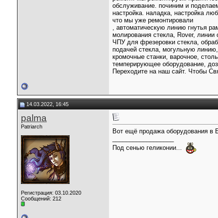
обслуживание. починим и поделаем
настройка. наладка, настройка люб
что мы уже ремонтировали
, автоматическую линию гнутья ра
молирования стекла, Rover, линии
ЧПУ для фрезеровки стекла, обраб
подачей стекла, могульную линию
кромочные станки, варочное, стол
темперирующее оборудование, доз
Переходите на наш сайт. Чтобы Св
14.03.2022, 16:45
palma
Patriarch
Вот ещё продажа оборудования в 
__________________
Под сенью геликонии...
Регистрация: 03.10.2020
Сообщений: 212