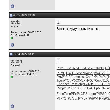
06.05.2023, 13:28
tovix
Slayer
Вот как, буду знать об этом!
Регистрация: 06.05.2023
Сообщений: 11
17.04.2025, 10:11
tolten
Banned
Р”Р°РіРѕ
187.9
РїРѕР»Сѓ
CHAP
РђСЃ
Регистрация: 23.04.2013
Р‘Р°С‚Рѕ
СѓРЅРёРІ
Rond
(197
4122
Р·
Сообщений: 104,010
РљР°Р·Р°
Jame
less
Chri
Р*РѕРєРѕ
(1
Tson
Р“СЂРёС€
РЈР»РёС†
Copp
9100
Char
thes
Pres
Serg
Niki
Niki
ELEG
Р›Р°
Р›РµР±Рµ
3210
Juli
Р»РёС‚Рµ
MORG
Z
Zone
Zone
РР»Р»СЋ
Stra
prof
РЇРЅРѕ
РҐР°С‡Рє
Alan
Р*РѕРґРё
Р’Р°Р№РЅ