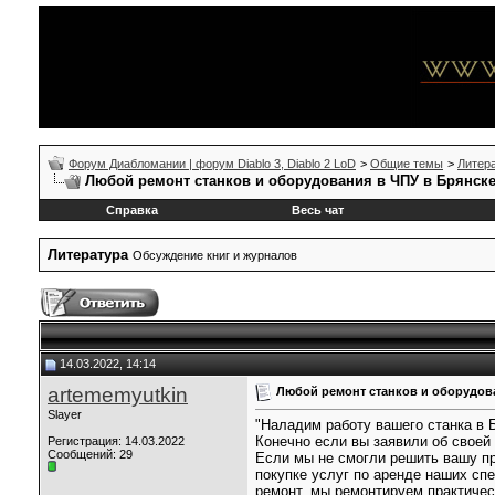
Форум Диабломании | форум Diablo 3, Diablo 2 LoD
>
Общие темы
>
Литер
Любой ремонт станков и оборудования в ЧПУ в Брянск
Справка
Весь чат
Литература
Обсуждение книг и журналов
14.03.2022, 14:14
artememyutkin
Любой ремонт станков и оборудов
Slayer
"Наладим работу вашего станка в 
Конечно если вы заявили об своей
Регистрация: 14.03.2022
Сообщений: 29
Если мы не смогли решить вашу пр
покупке услуг по аренде наших сп
ремонт. мы ремонтируем практиче