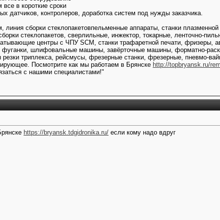
 все в короткие сроки
ых датчиков, контролеров, доработка систем под нужды заказчика.
м, линия сборки стеклопакетовпельменные аппараты, станки плазменной
 сборки стеклопакетов, сверлильные, инжектор, токарные, ленточно-пил
атывающие центры с ЧПУ SCM, станки трафаретной печати, фризеры, ав
, фуганки, шлифовальные машины, завёрточные машины, форматно-раскр
ы резки триплекса, рейсмусы, фрезерные станки, фрезерные, пневмо-ва
ирующее. Посмотрите как мы работаем в Брянске
http://topbryansk.ru/rem
язаться с нашими специалистами!"
Брянске
https://bryansk.tdgidronika.ru/
если кому надо вдруг