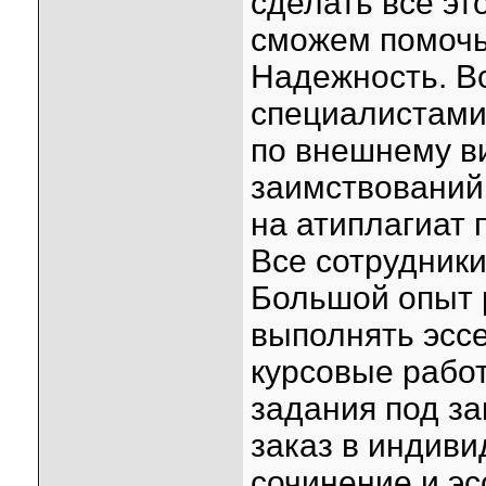
сделать все э
сможем помочь
Надежность. В
специалистами
по внешнему в
заимствований
на атиплагиат 
Все сотрудник
Большой опыт 
выполнять эссе
курсовые работ
задания под з
заказ в индиви
сочинение и э