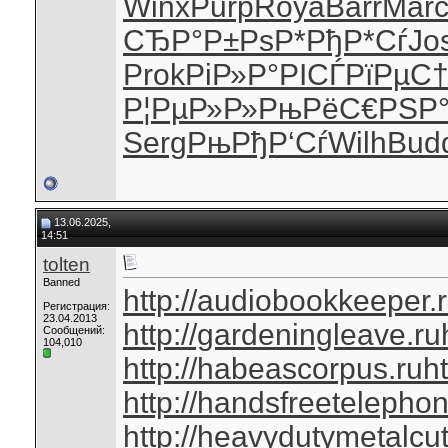
Winx
Purp
Roya
Barr
Mar
СЂР°Р±Рѕ
Р*РђР*Сѓ
Jo
Prok
РіР»Р°РІ
СЃРїРµС
Р¦РµР»Р»
РњРёС€РЅ
Р
Serg
РњРђР‘Сѓ
Wilh
Bud
13.06.2025,
14:51
tolten
Banned
http://audiobookkeeper.
Регистрация:
23.04.2013
http://gardeningleave.ru
Сообщений:
104,010
http://habeascorpus.ru
ht
http://handsfreetelephon
http://heavydutymetalcut