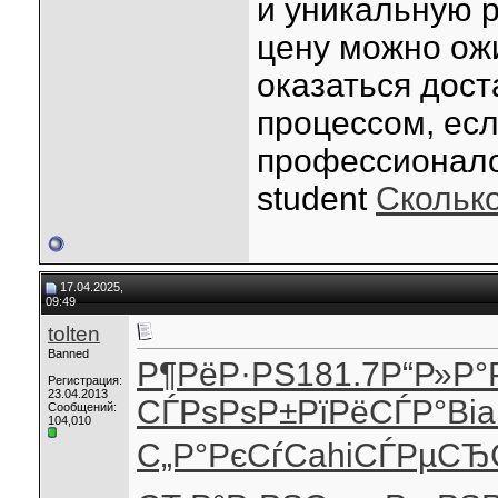
и уникальную р
цену можно ож
оказаться дос
процессом, есл
профессионалов
student
Сколько
17.04.2025,
09:49
tolten
Banned
Р¶РёР·РЅ
181.7
Р“Р»Р°
Регистрация:
23.04.2013
СЃРѕРѕР±
РїРёСЃР°
Bia
Сообщений:
104,010
С„Р°РєСѓ
Cahi
СЃРµСЂ