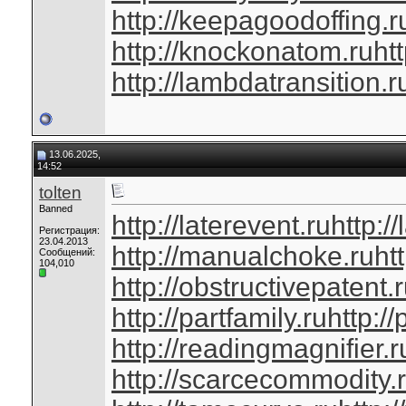
http://keepagoodoffing.r
http://knockonatom.ru
ht
http://lambdatransition.r
13.06.2025,
14:52
tolten
Banned
http://laterevent.ru
http:/
Регистрация:
23.04.2013
http://manualchoke.ru
ht
Сообщений:
104,010
http://obstructivepatent.
http://partfamily.ru
http://
http://readingmagnifier.r
http://scarcecommodity.