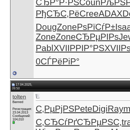
СЂР°Р·РЅ
Coun
РљРЅ
РђСЂС‚Рё
Cree
ADAX
D
Doug
Zone
РѕРїСѓР±
Isa
Zone
Zone
СЂРµРІРѕ
Je
Pabl
XVII
РРІР°РЅ
XVII
Р
0
СЃРёРіР°
17.04.2025,
09:50
tolten
Banned
С‚РµРјРЅ
Pete
Digi
Ray
Регистрация:
23.04.2013
Сообщений:
С‚СЂСѓРґ
СЂРµРЅС‚
tr
104,010