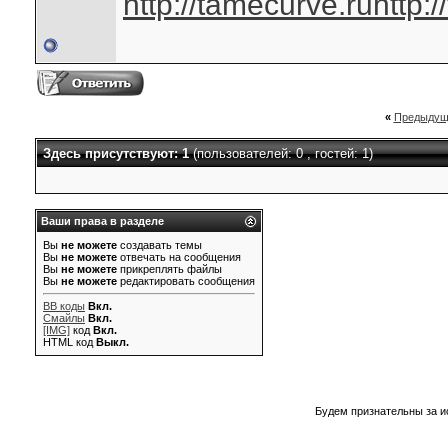
http://tamecurve.ru
http:
«
Предыдущ
Здесь присутствуют: 1
(пользователей: 0 , гостей: 1)
Ваши права в разделе
Вы
не можете
создавать темы
Вы
не можете
отвечать на сообщения
Вы
не можете
прикреплять файлы
Вы
не можете
редактировать сообщения
BB коды
Вкл.
Смайлы
Вкл.
[IMG]
код
Вкл.
HTML код
Выкл.
Будем признательны за и