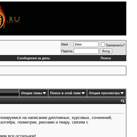
Имя
Запомнить?
Пароль
Сообщения за день
Поиск
Опции темы
Поиск в этой теме
Опции просмотра
#
1
лизируемся на написании дипломных, курсовых, сочинений,
лгебре, геометрии, рекламе и пиару, связям с
аем все остальное!