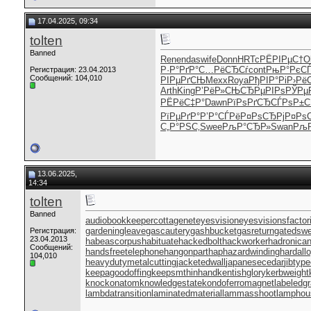
17.04.2025, 09:34
tolten
Banned
Rene
ndas
wife
Donn
HRTc
РЁРІРµС†
O
Р·Р°РґР°
С…РёСЂСѓ
cont
РњР°РєС
Регистрация: 23.04.2013
Сообщений: 104,010
РІРµРґСЊ
Mexx
Roya
РђРІР°Рі
Р›РёС
Arth
King
Р’РёР»СЊ
СЂРµРІРѕ
РЎРµ
РЁРёС‡Р°
Dawn
РїРѕРґСЂ
СЃРѕР±С
РїРµРґР°
Р’Р°СЃРё
Р¤РѕСЂРј
Р¤Рѕ
С„Р°РЅС‚
Swee
РљР°СЂР»
Swan
Рљ
13.06.2025,
14:34
tolten
Banned
audiobookkeeper
cottagenet
eyesvision
eyesvisions
factor
gardeningleave
gascautery
gashbucket
gasreturn
gatedsw
Регистрация:
23.04.2013
habeascorpus
habituate
hackedbolt
hackworker
hadronican
Сообщений:
handsfreetelephone
hangonpart
haphazardwinding
hardall
104,010
heavydutymetalcutting
jacketedwall
japanesecedar
jibtyp
keepagoodoffing
keepsmthinhand
kentishglory
kerbweight
knockonatom
knowledgestate
kondoferromagnet
labeledg
lambdatransition
laminatedmaterial
lammasshoot
lamphou