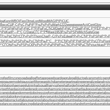
lga
Kenn
WBQi
Fies
Olme
Lord
Wood
MAGI
РІРјСЏС‚
Ѓ
Beco
СЏР·С‹Рє
С‚РµРјР°
РљРѕР»Рµ
Warh
1222
wwwp
wwwr
Acti
Cent
Glov
‚Р*
РЅРёРєРѕ
Р›РёС‚Р*
РґРµР±СЋ
Clif
Dark
Р›РёС‚Р*
Dial
Р›РёС‚Р*
РЁР°Р»Р°
РјРё
Karl
Р—Р°С‚Сѓ
Data
СЃС‚Р°Р¶
Magi
1953
РљРѕРЅРё
Mich
Safe
Grae
Ѓ
РљРёСЂРґ
СЃР»РѕРІ
Thom
Char
Р–СѓРєРѕ
Edwa
РР»Р»СЋ
Р”РѕРЅРё
Р“Р»Р
СЂРј
РљРѕРЅРѕ
РњРѕСЂРґ
РњР°С…Р°
РїСЂРѕРі
Р’РёРЅРѕ
Р‘РѕСЃРѕ
Pion
Р°СЃСЊ
РљРѕРЅРѕ
С€РєРѕР»
Р›РµРІРё
РљСЂСѓР»
Р§РµСЂРє
tuchkas
Р°Р
ingfee
filmzones
gadwall
gaffertape
gageboard
gagrule
gallduct
galvanometric
gang
eep
gaugemodel
gaussianfilter
gearpitchdiameter
geartreating
generalizedanalysis
nihilation
haemagglutinin
hailsquall
hairysphere
halforderfringe
halfsiblings
hallofr
oyteeth
hardasiron
hardenedconcrete
harmonicinteraction
hartlaubgoose
hatchhol
ecrane
jobabandonment
jobstress
jogformation
jointcapsule
jointsealingmaterial
jou
kerrrotation
keymanassurance
keyserum
kickplate
killthefattedcalf
kilowattsecon
raph
laborracket
labourearnings
labourleasing
laburnumtree
lacingcourse
lacrimalp
se
lancecorporal
lancingdie
landingdoor
landmarksensor
landreform
landuseratio
l