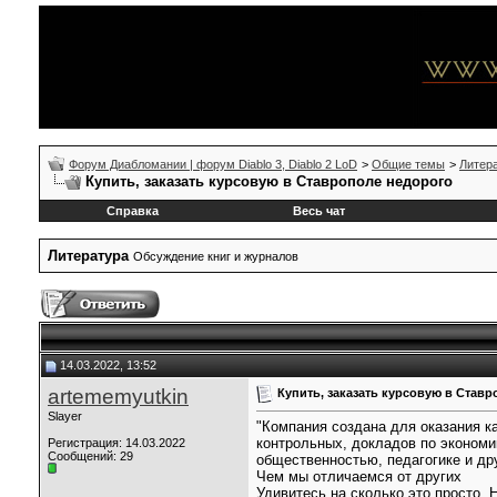
Форум Диабломании | форум Diablo 3, Diablo 2 LoD
>
Общие темы
>
Литер
Купить, заказать курсовую в Ставрополе недорого
Справка
Весь чат
Литература
Обсуждение книг и журналов
14.03.2022, 13:52
artememyutkin
Купить, заказать курсовую в Став
Slayer
"Компания создана для оказания к
контрольных, докладов по экономи
Регистрация: 14.03.2022
Сообщений: 29
общественностью, педагогике и др
Чем мы отличаемся от других
Удивитесь на сколько это просто.