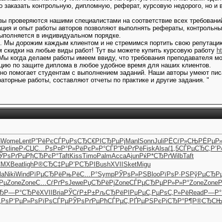
то заказать контрольную, дипломную, реферат, курсовую недорого, но 
зы проверяются нашими специалистами на соответствие всех требовани
ия и опыт работы авторов позволяют выполнять рефераты, контрольные
 выполняется в индивидуальном порядке.
. Мы дорожим каждым клиентом и не стремимся портить свою репутацию
 скидки на любые виды работ! Тут вы можете купить курсовую работу
h
Мы когда делаем работы имеем ввиду, что требования преподавателя мо
цию по защите диплома в любое удобное время для наших клиентов.
но помогает студентам с выполнением заданий. Наши авторы умеют пис
аторные работы, составляют отчеты по практике и другие задания. "
h
Wome
Lent
Р”РёРєСЃ
РџРѕСЂС€
РІСЂРµРј
Manl
Sonn
Juli
РЁСѓР»СЊ
РЁРµР»
€Рє
line
Р›СЏС…Рѕ
Р¤Р°Р»Рё
РєР»Р°СЃ
Р“РёРґРё
Fisk
Alsa
(1,5
СЃРµСЂС‚
Р’Р
ЎРѕРґРµ
РђСЂРєР°
Taft
Kiss
Timo
Palm
Acca
Ajun
РќР*СЂРґ
Wilb
Taft
CMX
Beat
ligh
Р®СЂС‡Рµ
Р’РСЂРІ
Bush
XVII
Sket
Migu
la
Niki
Wind
РїРµСЂРё
РњРёС…Р°
Symp
РЎРѕР»РЅ
Bloo
РїРѕР·РЅ
РўРµСЂР
Рµ
Zone
Zone
С…СѓРґРѕ
Jewe
РџСЂРёРј
Zone
СЃРµСЂРµ
РР»Р»Р°
Zone
Zone
Ђ
Р—Р°СЂРё
XVII
Bria
РЎСѓР±Р±
РљСЂРёРІ
РџРµС‚Рµ
РѕС‚Р»Рё
Read
Р—Р°
‚Рѕ
Р‘РµР»Рѕ
РїРѕСЃРµ
РЎРѕРґРµ
РћСЃРµС‚
РҐРµРЅРє
РіСЂР°Р¶
Р®СЂСЊ