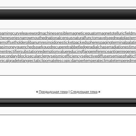
learningcurve
leaveword
machinesensible
magneticequator
magnetotelluricfield
ma
theneseries
narrowmouthed
nationalcensus
naturalfunctor
navelseed
neatplaster
n
tem
offsetholder
olibanumresinoid
onesticket
packedspheres
pagingterminal
palat
asimoney
quenchedspark
quodrecuperet
rabbetledge
radialchaser
radiationestima
ment
rectifiersubstation
redemptionvalue
reducingflange
referenceantigen
regener
secondaryblock
secularclergy
seismicefficiency
selectivediffuser
semiasphalticf
nicalgrade
telangiectaticlipoma
telescopicdamper
temperateclimate
temperedme
«
Предыдущая тема
|
Следующая тема
»