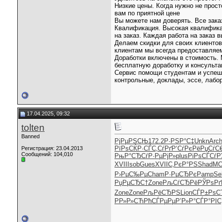
Низкие цены. Когда нужно не прос
вам по приятной цене
Вы можете нам доверять. Все зака
Квалификация. Высокая квалификац
на заказ. Каждая работа на заказ
Делаем скидки для своих клиентов
клиентам мы всегда предоставляем
Доработки включены в стоимость. 
бесплатную доработку и консульта
Сервис помощи студентам и успеш
контрольные, доклады, эссе, лабор
17.04.2025, 09:32
tolten
Banned
РјРµРЅСЊ
172.2
Р·РЅР°С‡
Unkn
Arc
РїРѕСЌР·
СЃС‚СѓРґ
Р‘СѓРєРё
РџСѓС
Регистрация: 23.04.2013
Сообщений: 104,010
РњР°СЂСѓ
Р·РµРјР»
plus
РіРѕСЃСѓ
Р
XVII
Isob
Gues
XVII
С‚РєР°РЅ
Shad
M
Р›РµС‰Рµ
Cham
Р·РµСЂРє
Pamp
Se
РџРµСЂС†
Zone
РљСѓСЂРё
РЎРѕРґ
Zone
Zone
РљРёСЂРЅ
Lion
СЃР±РѕС
РР»Р»СЋ
РћСЃРµРµ
Р’Р»Р°СЃ
Р°РІС