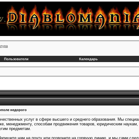
атура
Пользователи
Календарь
рополе недорого
ачественных услуг в сфере высшего и среднего образования. Мы специа
ке, менеджменту, способам продвижения товаров, юридическим наукам, а
угим предметам.
 Напишите нам на почту или позвоните на горячую линию, и мы сами сдел