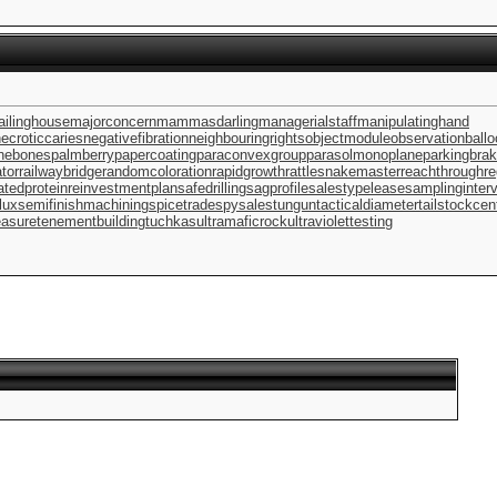
ilinghouse
majorconcern
mammasdarling
managerialstaff
manipulatinghand
ecroticcaries
negativefibration
neighbouringrights
objectmodule
observationballo
inebones
palmberry
papercoating
paraconvexgroup
parasolmonoplane
parkingbra
tor
railwaybridge
randomcoloration
rapidgrowth
rattlesnakemaster
reachthroughre
atedprotein
reinvestmentplan
safedrilling
sagprofile
salestypelease
samplinginterv
lux
semifinishmachining
spicetrade
spysale
stungun
tacticaldiameter
tailstockcen
asure
tenementbuilding
tuchkas
ultramaficrock
ultraviolettesting