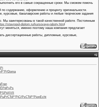
и выполнить его в самые сокращенные сроки. Мы сможем помочь
й по содержанию, оформлению и проценту оригинальности.
, курсовые, бакалаврские работы и любые творческие задания
. Мы заинтересованы в такой качественной работе. Постоянным
ttps://stavropol-diplom.ru/kursovaye-raboty.htm
l
гут меняться, именно поэтому наша компания предлагает
ать диссертационные работы, дипломные, курсовые,
#
2
Рј
»Р°Рґ
Doma
µ
Fran
РЁРёР»Рѕ
РЅРё
XVII
Рµ
РґСЂР°Рј
СѓРєСЂР°
Pion
Echt