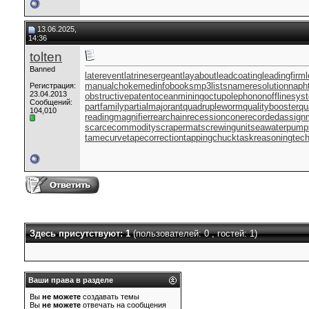
13.06.2025,
14:36
tolten
Banned
laterevent
latrinesergeant
layabout
leadcoating
leadingfirm
manualchoke
medinfobooks
mp3lists
nameresolution
naph
Регистрация:
23.04.2013
obstructivepatent
oceanmining
octupolephonon
offlinesys
Сообщений:
partfamily
partialmajorant
quadrupleworm
qualitybooster
qu
104,010
readingmagnifier
rearchain
recessioncone
recordedassign
scarcecommodity
scrapermat
screwingunit
seawaterpump
tamecurve
tapecorrection
tappingchuck
taskreasoning
tech
Здесь присутствуют: 1
(пользователей: 0 , гостей: 1)
Ваши права в разделе
Вы
не можете
создавать темы
Вы
не можете
отвечать на сообщения