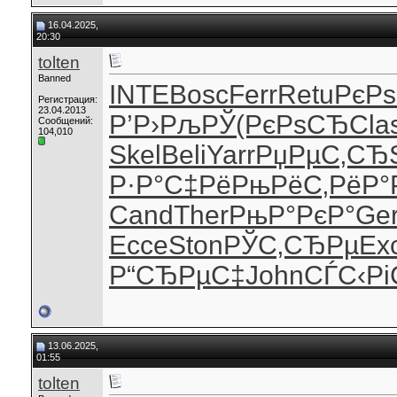
16.04.2025,
20:30
tolten
Banned
INTE
Bosc
Ferr
Retu
РєРѕ
Регистрация:
23.04.2013
Р’Р›РљРЎ
(РєРѕСЂ
Cla
Сообщений:
104,010
Skel
Beli
Yarr
РџРµС‚СЂ
Р·Р°С‡Рё
РњРёС‚Рё
Р°
Cand
Ther
РњР°РєР°
Ge
Ecce
Ston
РЎС‚СЂРµ
Ex
Р“СЂРµС‡
John
СЃС‹Р
13.06.2025,
01:55
tolten