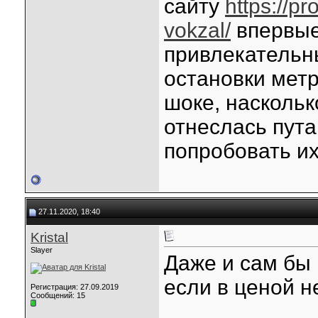
сайту
https://pr
vokzal/
впервые
привлекательн
остановки метр
шоке, наскольк
отнеслась пута
попробовать их
27.11.2020, 18:40
Kristal
Slayer
Даже и сам бы 
если в ценой н
Регистрация: 27.09.2019
Сообщений: 15