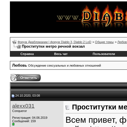
Форум Диабломании | форум Diablo 3, Diablo 2 LoD
>
Общие темы
>
Любов
Проститутки метро речной вокзал
Справка
Весь чат
Пользователи
Любовь
Обсуждение сексуальных и любовных отношений
24.10.2020, 03:08
alexx031
Проститутки ме
Conqueror
Всем привет, 
Регистрация: 04.06.2019
Сообщений: 159