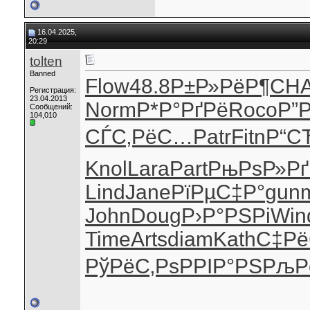
16.04.2025,
20:29
tolten
Banned
Flow
48.8
Р±Р»РёР¶
CH
Регистрация:
23.04.2013
Norm
Р*Р°РґРё
Roco
Р”
Сообщений:
104,010
СЃС‚РёС…
Patr
Fitn
Р“С
Knol
Lara
Part
РњРѕР»Рґ
Lind
Jane
РїРµС‡Р°
gun
John
Doug
Р›Р°РЅРі
Win
Time
Arts
diam
Kath
С‡Рё
РўРёС‚Рѕ
РРІР°РЅ
РљР