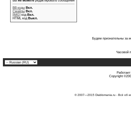
Вы
не можете
редактировать сообщения
BB коды
Вкл.
Смайлы
Вкл.
[IMG]
код
Вкл.
HTML код
Выкл.
Будем признательны за и
Часовой 
Работает 
Copyright ©2000
© 2007—2015 Diablomania.ru - Всё об и