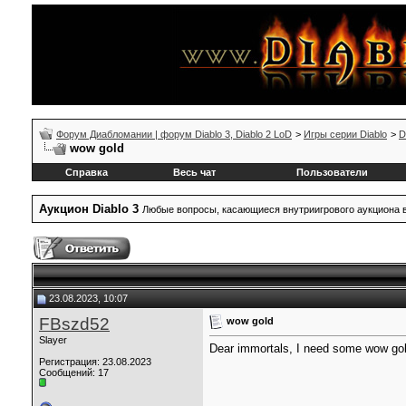
Форум Диабломании | форум Diablo 3, Diablo 2 LoD
>
Игры серии Diablo
>
D
wow gold
Справка
Весь чат
Пользователи
Аукцион Diablo 3
Любые вопросы, касающиеся внутриигрового аукциона в
23.08.2023, 10:07
FBszd52
wow gold
Slayer
Dear immortals, I need some wow gold
Регистрация: 23.08.2023
Сообщений: 17