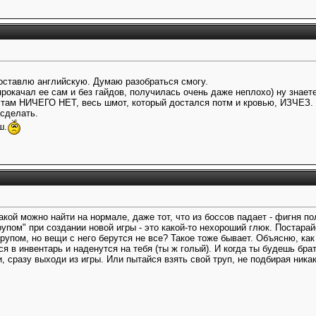
оставлю английскую. Думаю разобраться смогу.
прокачал ее сам и без гайдов, получилась очень даже неплохо) ну знает
 там НИЧЕГО НЕТ, весь шмот, который достался потм и кровью, ИЗЧЕЗ. Н
 сделать.
ш.
акой можно найти на нормале, даже тот, что из боссов падает - фигня 
рупом" при создании новой игры - это какой-то нехороший глюк. Постарай
упом, но вещи с него берутся не все? Такое тоже бывает. Объясню, как 
я в инвентарь и наденутся на тебя (ты ж голый). И когда ты будешь брат
и, сразу выходи из игры. Или пытайся взять свой труп, не подбирая ник