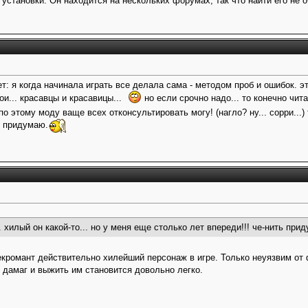
 установки. Он находится на нескольких форумах, так что найти его не 
т: я когда начинала играть все делала сама - методом проб и ошибок. эт
ои... красавцы и красавицы...
но если срочно надо... то конечно читай
по этому моду ваще всех отконсультировать могу! (нагло? ну... сорри...) 
ь придумаю.
. хилый он какой-то... но у меня еще столько лет впереди!!! че-нить при
Некромант действительно хилейший персонаж в игре. Только неуязвим от
дамаг и выжить им становится довольно легко.