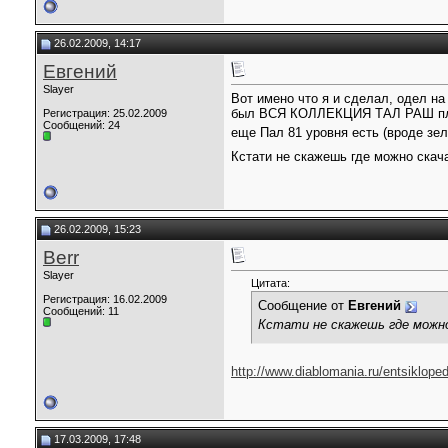
26.02.2009, 14:17
Евгений
Slayer
Вот имено что я и сделал, одел на
был ВСЯ КОЛЛЕКЦИЯ ТАЛ РАШ плюс т
Регистрация: 25.02.2009
Сообщений: 24
еще Пал 81 уровня есть (вроде зел
Кстати не скажешь где можно скач
26.02.2009, 15:23
Berr
Slayer
Цитата:
Регистрация: 16.02.2009
Сообщение от
Евгений
Сообщений: 11
Кстати не скажешь где можно
http://www.diablomania.ru/entsikloped
17.03.2009, 17:48