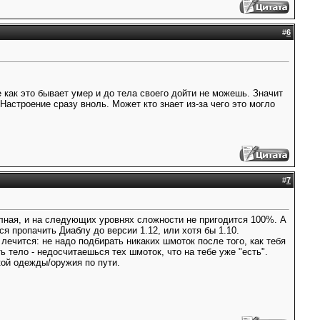
#
6
е как это бывает умер и до тела своего дойти не можешь. Значит
астроение сразу вноль. Может кто знает из-за чего это могло
#
7
полная, и на следующих уровнях сложности не пригодится 100%. А
ся пропачить Диаблу до версии 1.12, или хотя бы 1.10.
лечится: не надо подбирать никаких шмоток после того, как тебя
ь тело - недосчитаешься тех шмоток, что на тебе уже "есть".
акой одежды/оружия по пути.