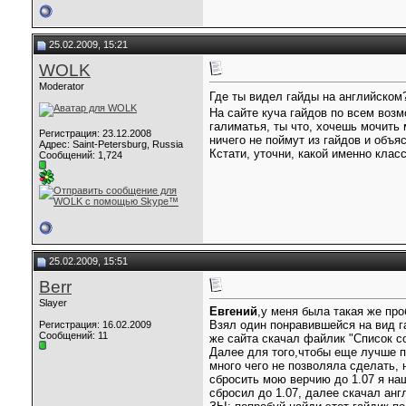
25.02.2009, 15:21
WOLK
Moderator
Где ты видел гайды на английско
На сайте куча гайдов по всем возм
галиматья, ты что, хочешь мочить
Регистрация: 23.12.2008
ничего не поймут из гайдов и объя
Адрес: Saint-Petersburg, Russia
Кстати, уточни, какой именно клас
Сообщений: 1,724
25.02.2009, 15:51
Berr
Slayer
Евгений
,у меня была такая же про
Взял один понравившейся на вид га
Регистрация: 16.02.2009
Сообщений: 11
же сайта скачал файлик "Список со
Далее для того,чтобы еще лучше по
много чего не позволяла сделать, 
сбросить мою верчию до 1.07 я на
сбросил до 1.07, далее скачал ан