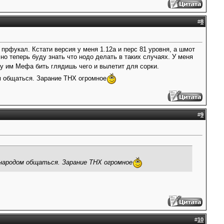
#
8
 прфукал. Кстати версия у меня 1.12а и перс 81 уровня, а шмот
 теперь буду знать что нодо делать в таких случаях. У меня
ду им Мефа бить глядишь чего и вылетит для сорки.
м общаться. Зарание THX огромное
#
9
 народом общаться. Зарание THX огромное
#
10