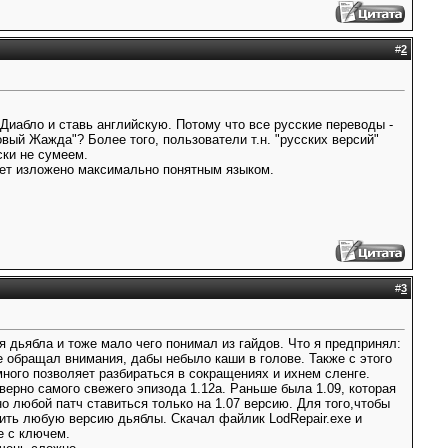
#
2
 Диабло и ставь английскую. Потому что все русские переводы -
ый Жажда"? Более того, пользователи т.н. "русских версий"
ски не сумеем.
удет изложено максимально понятным языком.
#
3
я дьябла и тоже мало чего понимал из гайдов. Что я предпринял:
е обращал внимания, дабы небыло каши в голове. Также с этого
много позволяет разбираться в сокращениях и ихнем сленге.
верно самого свежего эпизода 1.12а. Раньше была 1.09, которая
но любой патч ставиться только на 1.07 версию. Для того,чтобы
вить любую версию дьяблы. Скачал файлик LodRepair.exe и
e с ключем.