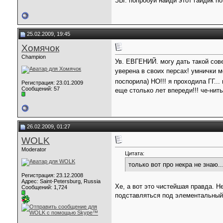
ЗЫ: попробуй найди этот гайдик по
25.02.2009, 19:45
Хомячок
Champion
Ув. ЕВГЕНИЙ. могу дать такой сове
уверена в своих персах! умнички м
поспорила) НО!!! я проходила ГГ... 
Регистрация: 23.01.2009
Сообщений: 57
еще столько лет впереди!!! че-нит
26.02.2009, 01:27
WOLK
Moderator
Цитата:
только вот про некра не знаю..
Регистрация: 23.12.2008
Адрес: Saint-Petersburg, Russia
Хе, а вот это чистейшая правда. 
Сообщений: 1,724
подставляться под элементальный 