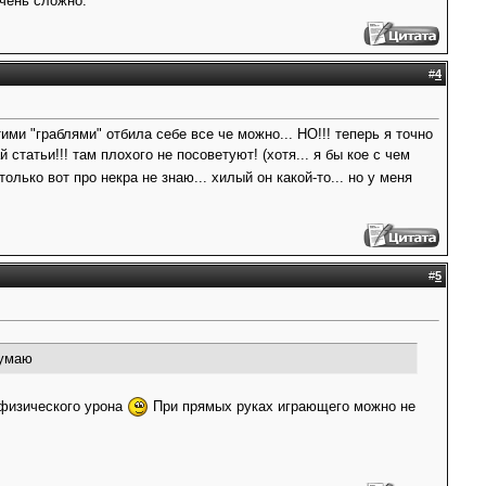
очень сложно.
#
4
ими "граблями" отбила себе все че можно... НО!!! теперь я точно
 статьи!!! там плохого не посоветуют! (хотя... я бы кое с чем
только вот про некра не знаю... хилый он какой-то... но у меня
#
5
думаю
 физического урона
При прямых руках играющего можно не