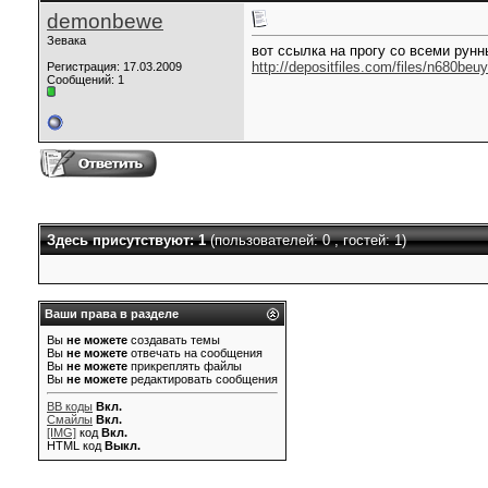
demonbewe
Зевака
вот ссылка на прогу со всеми рун
http://depositfiles.com/files/n680beu
Регистрация: 17.03.2009
Сообщений: 1
Здесь присутствуют: 1
(пользователей: 0 , гостей: 1)
Ваши права в разделе
Вы
не можете
создавать темы
Вы
не можете
отвечать на сообщения
Вы
не можете
прикреплять файлы
Вы
не можете
редактировать сообщения
BB коды
Вкл.
Смайлы
Вкл.
[IMG]
код
Вкл.
HTML код
Выкл.