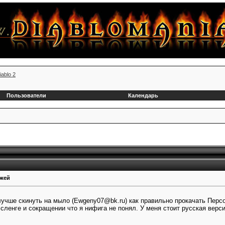
iablo 2
Пользователи
Календарь
ажей
учше скинуть на мыло (Ewgeny07@bk.ru) как правильно прокачать Персон
 сленге и сокращении что я нифига не понял. У меня стоит русская верси