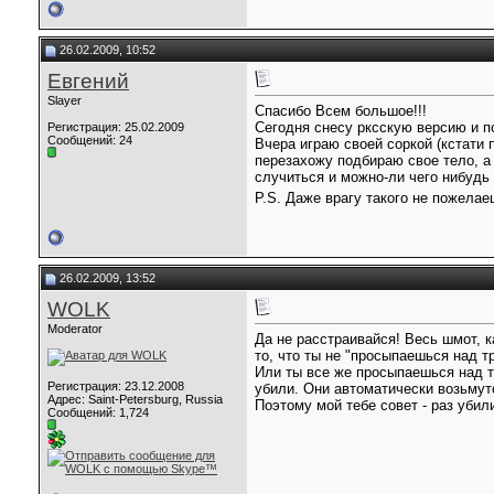
26.02.2009, 10:52
Евгений
Slayer
Спасибо Всем большое!!!
Сегодня снесу рксскую версию и п
Регистрация: 25.02.2009
Сообщений: 24
Вчера играю своей соркой (кстати 
перезахожу подбираю свое тело, а
случиться и можно-ли чего нибудь
P.S. Даже врагу такого не пожелае
26.02.2009, 13:52
WOLK
Moderator
Да не расстраивайся! Весь шмот, к
то, что ты не "просыпаешься над т
Или ты все же просыпаешься над тр
Регистрация: 23.12.2008
убили. Они автоматически возьмутс
Адрес: Saint-Petersburg, Russia
Поэтому мой тебе совет - раз убил
Сообщений: 1,724