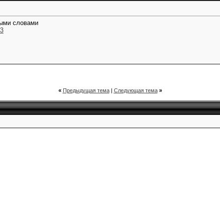
ными словами
y3
«
Предыдущая тема
|
Следующая тема
»