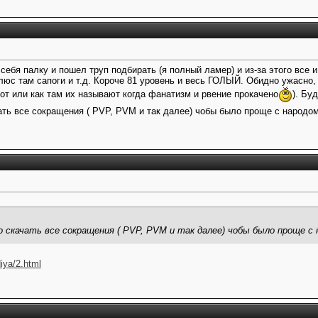
 себя палку и пошел труп подбирать (я полный ламер) и из-за этого все и
ам сапоги и т.д. Короче 81 уровень и весь ГОЛЫЙ. Обидно ужасно, но
от или как там их называют когда фанатизм и рвение прокачено
). Бу
ать все сокращения ( PVP, PVM и так далее) чобы было проще с народо
 скачать все сокращения ( PVP, PVM и так далее) чобы было проще с
iya/2.html