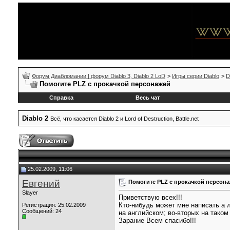
Форум Диабломании | форум Diablo 3, Diablo 2 LoD
>
Игры серии Diablo
>
D
Помогите PLZ с прокачкой персонажей
Справка
Весь чат
Diablo 2
Всё, что касается Diablo 2 и Lord of Destruction, Battle.net
25.02.2009, 11:06
Евгений
Помогите PLZ с прокачкой персон
Slayer
Приветствую всех!!!
Кто-нибудь может мне написать а л
Регистрация: 25.02.2009
Сообщений: 24
на английском; во-вторых на таком
Зарание Всем спасибо!!!