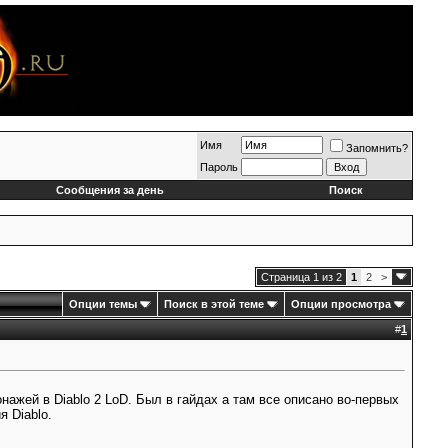
Имя
Запомнить?
Пароль
Сообщения за день
Поиск
Страница 1 из 2
1
2
>
Опции темы
Поиск в этой теме
Опции просмотра
#
1
ажей в Diablo 2 LoD. Был в гайдах а там все описано во-первых
я Diablo.