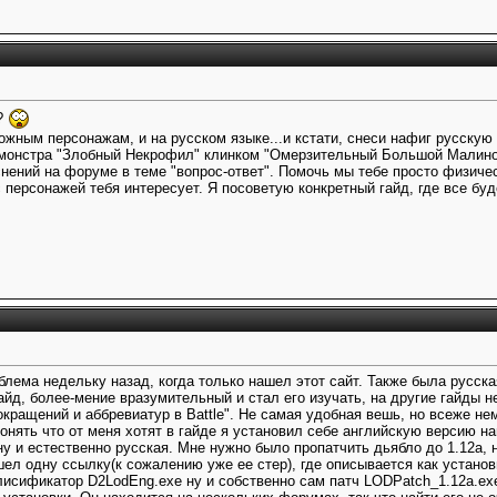
м?
ожным персонажам, и на русском языке...и кстати, снеси нафиг русскую
 монстра "Злобный Некрофил" клинком "Омерзительный Большой Малинов
снений на форуме в теме "вопрос-ответ". Помочь мы тебе просто физиче
с персонажей тебя интересует. Я посоветую конкретный гайд, где все б
блема недельку назад, когда только нашел этот сайт. Также была русска
йд, более-мение вразумительный и стал его изучать, на другие гайды н
кращений и аббревиатур в Battle". Не самая удобная вешь, но всеже не
нять что от меня хотят в гайде я установил себе английскую версию на
ну и естественно русская. Мне нужно было пропатчить дьябло до 1.12а, 
шел одну ссылку(к сожалению уже ее стер), где описывается как устано
глисификатор D2LodEng.exe ну и собственно сам патч LODPatch_1.12a.ex