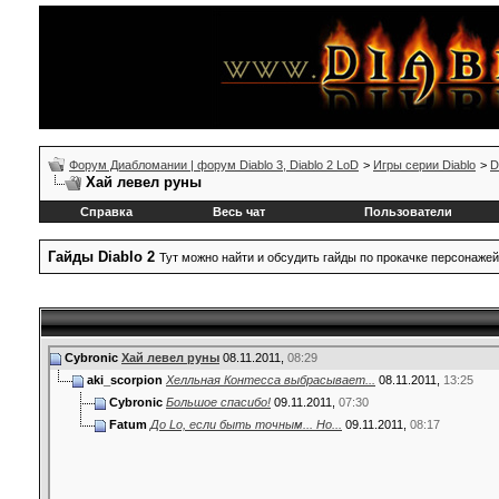
Форум Диабломании | форум Diablo 3, Diablo 2 LoD
>
Игры серии Diablo
>
D
Хай левел руны
Справка
Весь чат
Пользователи
Гайды Diablo 2
Тут можно найти и обсудить гайды по прокачке персонажей
Cybronic
Хай левел руны
08.11.2011,
08:29
aki_scorpion
Хелльная Контесса выбрасывает...
08.11.2011,
13:25
Cybronic
Большое спасибо!
09.11.2011,
07:30
Fatum
До Lo, если быть точным... Но...
09.11.2011,
08:17