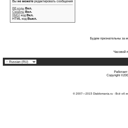
Вы
не можете
редактировать сообщения
BB коды
Вкл.
Смайлы
Вкл.
[IMG]
код
Вкл.
HTML код
Выкл.
Будем признательны за и
Часовой 
Работает 
Copyright ©2000
© 2007—2015 Diablomania.ru - Всё об и