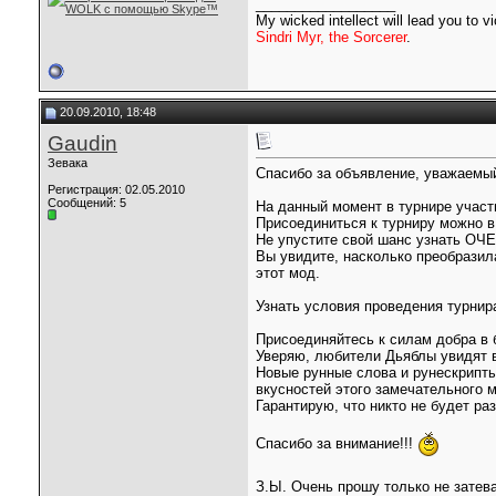
__________________
My wicked intellect will lead you to vi
Sindri Myr, the Sorcerer
.
20.09.2010, 18:48
Gaudin
Зевака
Спасибо за объявление, уважаем
Регистрация: 02.05.2010
Сообщений: 5
На данный момент в турнире участ
Присоединиться к турниру можно 
Не упустите свой шанс узнать ОЧЕ
Вы увидите, насколько преобразил
этот мод.
Узнать условия проведения турнир
Присоединяйтесь к силам добра в 
Уверяю, любители Дьяблы увидят 
Новые рунные слова и рунескрипт
вкусностей этого замечательного 
Гарантирую, что никто не будет ра
Спасибо за внимание!!!
З.Ы. Очень прошу только не затев