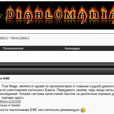
iablo 2
>
Моды Diablo 2
Пользователи
Календарь
по БФЕ
, True Mage, является одним из организаторов и главным судьей данног
осле уничтожения хелльного Баала. Передавать своему чару вещи нельзя
рохождения. Хитрая система начисления баллов за различные игровые д
 турнира здесь:
.&#entry1141105
лько я понял.
нности поклонникам БФЕ настоятельно рекомендую