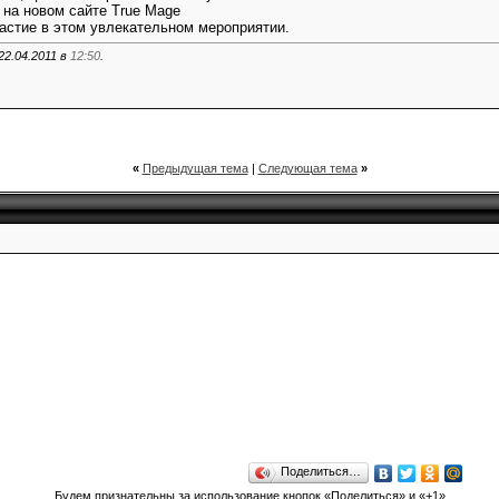
 на новом сайте True Mage
стие в этом увлекательном мероприятии.
22.04.2011 в
12:50
.
«
Предыдущая тема
|
Следующая тема
»
Поделиться…
Будем признательны за использование кнопок «Поделиться» и «+1»