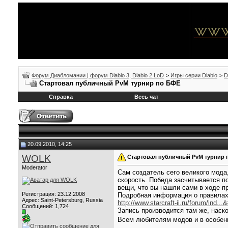
Форум Диабломании | форум Diablo 3, Diablo 2 LoD
>
Игры серии Diablo
>
D
Стартовал публичный PvM турнир по БФЕ
Справка
Весь чат
20.09.2010, 14:25
WOLK
Стартовал публичный PvM турнир 
Moderator
Сам создатель сего великого мода
скорость. Победа засчитывается п
вещи, что вы нашли сами в ходе п
Регистрация: 23.12.2008
Подробная информация о правилах
Адрес: Saint-Petersburg, Russia
http://www.starcraft-ii.ru/forum/ind..
Сообщений: 1,724
Запись производится там же, наско
Всем любителям модов и в особе