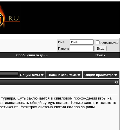
Имя
Запомнить?
Пароль
Сообщения за день
Поиск
Опции темы
Поиск в этой теме
Опции просмотра
#
1
о турнира. Суть заключается в сингловом прохождении игры на
, использовать общий сундук нельзя. Только сингл, и только те
остижения. Нехитрая система снятия баллов за рипы.