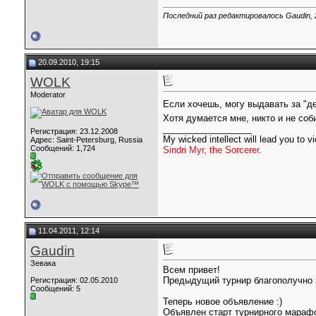
Последний раз редактировалось Gaudin, 
20.09.2010, 19:15
WOLK
Moderator
Если хочешь, могу выдавать за "
Хотя думается мне, никто и не со
__________________
Регистрация: 23.12.2008
My wicked intellect will lead you to vi
Адрес: Saint-Petersburg, Russia
Сообщений: 1,724
Sindri Myr, the Sorcerer
.
11.04.2011, 12:14
Gaudin
Зевака
Всем привет!
Предыдущий турнир благополучно 
Регистрация: 02.05.2010
Сообщений: 5
Теперь новое объявление :)
Объявлен старт турнирного мараф