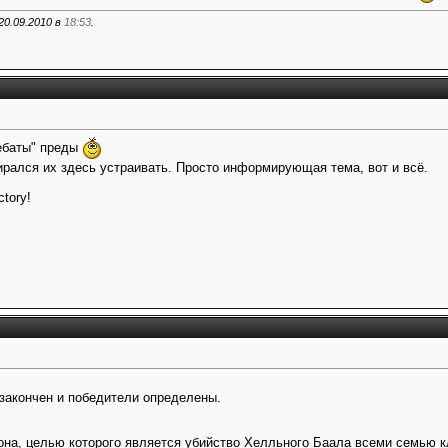
20.09.2010 в
18:53
.
дебаты" преды
бирался их здесь устраивать. Просто информирующая тема, вот и всё.
ctory!
закончен и победители определены.
она, целью которого является убийство Хелльного Баала всеми семью 