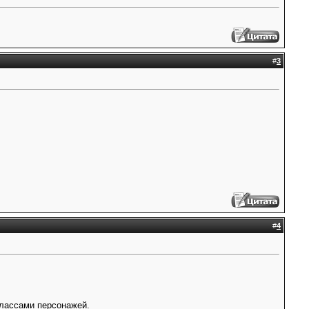
#
3
#
4
классами персонажей.