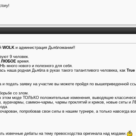
ctory!
ый
WOLK
и администрация Дьябломании!!
вуют 9 человек.
в
ЛЮБОЕ
время.
НЬ много нового и полезного для себя.
ась наша родная Дьябла в руках такого талантливого человека, как
True
а и подать заявку на участие вы можете пройдя по вышеприведенной сс
борьбе со злом.
в этом моде ТОЛЬКО положительные изменения, выводящие классическу
ы, аурачармы, саммон-чармы, чармы проклятий и криков, новые сеты и
мода.
зочарован, попробовав свои силы в нашем турнире, а только навсегда в
ать извечные дебаты на тему превосходства оригинала над модами.