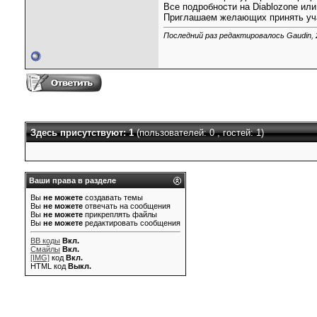
Все подробности на Diablozone или
Приглашаем желающих принять уча
Последний раз редактировалось Gaudin, 
Здесь присутствуют: 1
(пользователей: 0 , гостей: 1)
Ваши права в разделе
Вы
не можете
создавать темы
Вы
не можете
отвечать на сообщения
Вы
не можете
прикреплять файлы
Вы
не можете
редактировать сообщения
BB коды
Вкл.
Смайлы
Вкл.
[IMG]
код
Вкл.
HTML код
Выкл.