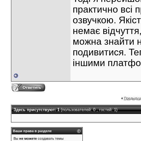
практично всі 
озвучкою. Якіс
немає відчуття,
можна знайти на
подивитися. Те
іншими платф
«
Предыдущ
Здесь присутствуют: 1
(пользователей: 0 , гостей: 1)
Ваши права в разделе
Вы
не можете
создавать темы