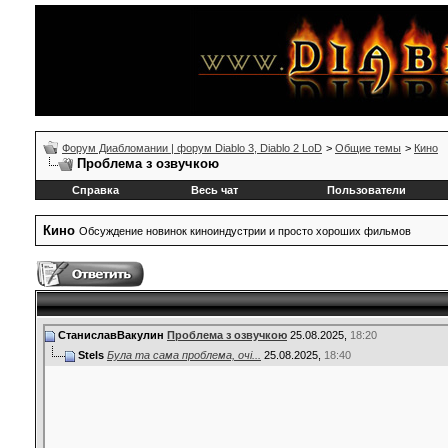
Форум Диабломании | форум Diablo 3, Diablo 2 LoD
>
Общие темы
>
Кино
Проблема з озвучкою
Справка
Весь чат
Пользователи
Кино
Обсуждение новинок киноиндустрии и просто хороших фильмов
СтаниславВакулин
Проблема з озвучкою
25.08.2025,
18:20
Stels
Була та сама проблема, очі...
25.08.2025,
18:40