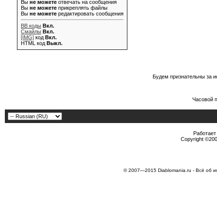
Вы
не можете
отвечать на сообщения
Вы
не можете
прикреплять файлы
Вы
не можете
редактировать сообщения
BB коды
Вкл.
Смайлы
Вкл.
[IMG]
код
Вкл.
HTML код
Выкл.
Будем признательны за и
Часовой 
Работает 
Copyright ©2000
© 2007—2015 Diablomania.ru - Всё об и