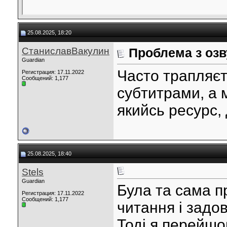
25.08.2025, 18:20
СтаниславВакулин
Проблема з оз
Guardian
Часто трапляєт
Регистрация: 17.11.2022
Сообщений: 1,177
субтитрами, а 
якийсь ресурс, 
25.08.2025, 18:40
Stels
Guardian
Була та сама п
Регистрация: 17.11.2022
Сообщений: 1,177
читання і задо
Тоді я перейш