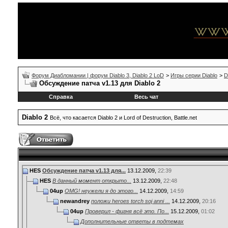
Форум Диабломании | форум Diablo 3, Diablo 2 LoD
>
Игры серии Diablo
>
D
Обсуждение патча v1.13 для Diablo 2
Справка
Весь чат
Diablo 2
Всё, что касается Diablo 2 и Lord of Destruction, Battle.net
HES
Обсуждение патча v1.13 для...
13.12.2009,
22:39
HES
В данный момент открыто...
13.12.2009,
22:48
04up
OMG! неужели я до этого...
14.12.2009,
14:59
newandrey
положи heroes torch soj anni ...
14.12.2009,
20:16
04up
Проверил - фигня всё это. По...
15.12.2009,
01:02
Дополнительные ответы в подтемах