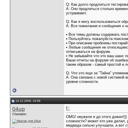
Q: Как долго продлиться тестиров
A: Оно продлиться столько времен
устраивают.
Q: Как я могу воспользоваться об
A: Все пожелания и сообщения о н
• Все темы должны содержать пос
• Пользуйтесь пожалуйста поиском
• При описании проблемы постарай
• Любые сообщения не относящиеся
отписываться на форуме.
• Не забывайте что это ваш шанс 
Ваши отчеты на форуме об ошибках
таким образом - самый простой и л
Q: Что это еще за "Тайна" упомина
A: Она связана с новой системой 
уровне сложности.
14.12.2009, 14:59
04up
Champion
OMG! неужели я до этого дожил!))
сложности? может кто уже делал, р
медведа сильно улучшили, а вот с