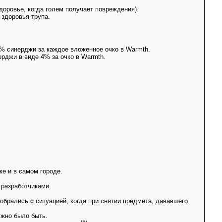
доровье, когда голем получает повреждения).
 здоровья трупа.
 4% синерджи за каждое вложенное очко в Warmth.
ерджи в виде 4% за очко в Warmth.
же и в самом городе.
 разработчиками.
зобрались с ситуацией, когда при снятии предмета, дававшего
олжно было быть.