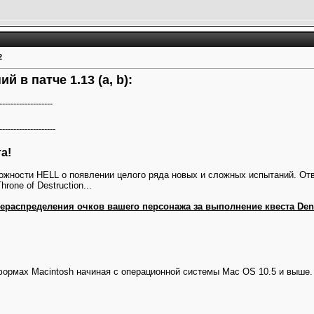
2
 в патче 1.13 (a, b):
-------------------
--------------------
а!
ожности HELL о появлении целого ряда новых и сложных испытаний. Отв
rone of Destruction...
ераспределения очков вашего персонажа за выполнение квеста Den 
формах Macintosh начиная с операционной системы Mac OS 10.5 и выше.