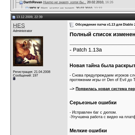
DarthRevan
Никто не знает, хотя бы...
20.02.2010,
16:26
WOLK
Нет, никто не знает.
20.02.2010,
22:32
Iron_angel
думаю ещё пол года
23.02.2010,
21:12
13.12.2009, 22:39
HES
Сегодня выложили новый патч...
25.02.2010,
18:37
HES
Обсуждение патча v1.13 для Diablo 
R_I_P
Близзы медлительны и...
26.02.2010,
23:23
Administrator
Дополнительные ответы в подтемах
Полный список изменений
muzhyc
Всем привет
25.11.2021,
11:55
------------------------------------------------------
axfed
Очень интересно
11.08.2022,
12:03
- Patch 1.13a
hgsoa
Очень интересно
16.09.2022,
10:02
------------------------------------------------------
kilkasfas
Очень круто и интересно!
03.02.2023,
10:25
tolten
Р·Р°С‰Рё...
07.03.2025,
21:08
Новая тайна была раскрыт
tolten
РР»Р»СЋ...
07.03.2025,
21:09
Регистрация: 21.04.2008
tolten
audiobookkeeper.ru...
02.05.2025,
19:13
- Снова предупреждаем игроков сл
Сообщений: 197
протяжении игры от Den of Evil до Th
tolten
laterevent.ru...
02.05.2025,
19:14
-->
Появилась новая система пер
Серьезные ошибки
- Исправлен баг с дюпом.
-Улучшена работа с видео на плат
Мелкие ошибки