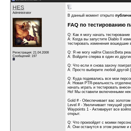
HES
Administrator
В данный момент открыто
публичн
FAQ по тестированию
па
Q: Как я могу начать тестирование
A: Когда вы запустите Diablo II из
тестировать изменения вошедшие в 
Q: Я не могу найти ClassicBeta ре
Регистрация: 21.04.2008
Сообщений: 197
A: Войдите сперва в один из други
Q: Что если я снова захочу поигра
A: Просто выберите любой другой (
Q: Куда подевались все мои перс
A: Новая PTR-реальность отделена
начать играть и тестировать внесе
Но! Мы оставили включенными неко
Gold # - Обеспечивает вас золотом
Level # - Увеличивает текущий уро
Waypoints 1 - Активирует все вэйп
открыт.
Q: Что произойдет с моими персон
A: Они останутся в этом реалме и