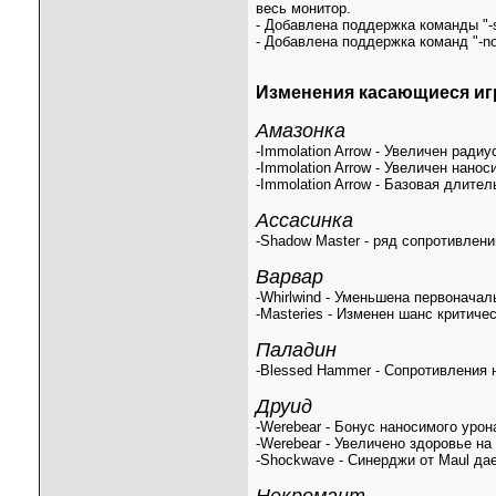
весь монитор.
- Добавлена поддержка команды "-
- Добавлена поддержка команд "-nos
Изменения касающиеся иг
Амазонка
-Immolation Arrow - Увеличен ради
-Immolation Arrow - Увеличен нано
-Immolation Arrow - Базовая длите
Ассасинка
-Shadow Master - ряд сопротивлени
Варвар
-Whirlwind - Уменьшена первонача
-Masteries - Изменен шанс критичес
Паладин
-Blessed Hammer - Сопротивления 
Друид
-Werebear - Бонус наносимого уро
-Werebear - Увеличено здоровье на
-Shockwave - Синерджи от Maul да