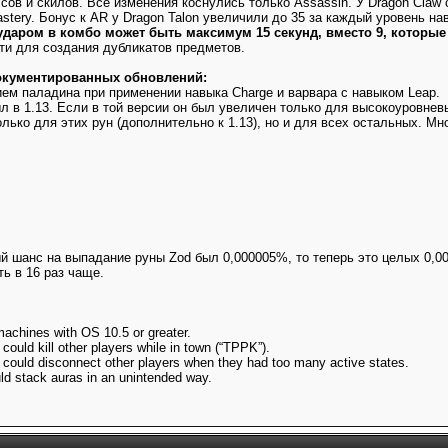
ссов и скилов. Все изменения коснулись только Assassin. У Dragon Cla
stery. Бонус к AR у Dragon Talon увеличили до 35 за каждый уровень н
даром в комбо может быть максимум 15 секунд, вместо 9, которые
ти для создания дубликатов предметов.
документированных обновлений:
ием паладина при применении навыка Charge и варвара с навыком Leap.
 в 1.13. Если в той версии он был увеличен только для высокоуровневых (
лько для этих рун (дополнительно к 1.13), но и для всех остальных. М
й шанс на выпадание руны Zod был 0,000005%, то теперь это целых 0,0
ть в 16 раз чаще.
achines with OS 10.5 or greater.
ould kill other players while in town (“TPPK”).
could disconnect other players when they had too many active states.
ld stack auras in an unintended way.