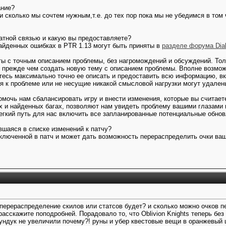
ание?
и сколько мы сочтем нужным,т.е. до тех пор пока мы не убедимся в том 
ратной связью и какую вы предоставляете?
айденных ошибках в PTR 1.13 могут быть приняты в
разделе форума Diab
ты с точным описанием проблемы, без нагромождений и обсуждений. Тол
 прежде чем создать новую тему с описанием проблемы. Вполне возможн
тесь максимально точно ее описать и предоставить всю информацию, вк
 к проблеме или не несущие никакой смысловой нагрузки могут удалены
помочь нам сбалансировать игру и внести изменения, которые вы счита
 и найденных багах, позволяют нам увидеть проблему вашими глазами 
егкий путь для нас включить все запланированные потенциальные обновл
вшаяся в списке изменений к патчу?
включенной в патч и может дать возможность перераспределить очки ваш
 перераспределение скилов или статсов будет? и сколько можно очков пе
асскажите поподробней. Порадовало то, что Oblivion Knights теперь без 
ундук не увеличили почему?! руны и убер квестовые вещи в оранжевый ц