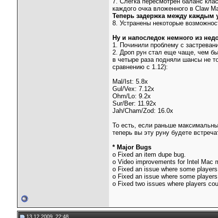
7. Слегка пересмотрен баланс кла
каждого очка вложенного в Claw Ma
Теперь задержка между каждым у
8. Устранены некоторые возможнос
Ну и напоследок немного из не
1. Починили проблему с застреван
2. Дроп рун стал еще чаще, чем был
в четыре раза подняли шансы не то
сравнению с 1.12):
Mal/Ist: 5.8x
Gul/Vex: 7.12x
Ohm/Lo: 9.2x
Sur/Ber: 11.92x
Jah/Cham/Zod: 16.0x
То есть, если раньше максимальны
теперь вы эту руну будете встреча
* Major Bugs
o Fixed an item dupe bug.
o Video improvements for Intel Mac m
o Fixed an issue where some players c
o Fixed an issue where some players 
o Fixed two issues where players cou
13.12.2009, 22:48