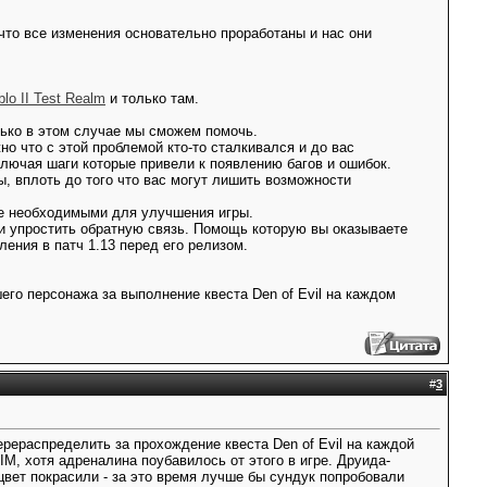
что все изменения основательно проработаны и нас они
lo II Test Realm
и только там.
ько в этом случае мы сможем помочь.
о что с этой проблемой кто-то сталкивался и до вас
лючая шаги которые привели к появлению багов и ошибок.
, вплоть до того что вас могут лишить возможности
ете необходимыми для улучшения игры.
и упростить обратную связь. Помощь которую вы оказываете
ения в патч 1.13 перед его релизом.
его персонажа за выполнение квеста Den of Evil на каждом
#
3
рераспределить за прохождение квеста Den of Evil на каждой
IM, хотя адреналина поубавилось от этого в игре. Друида-
вет покрасили - за это время лучше бы сундук попробовали