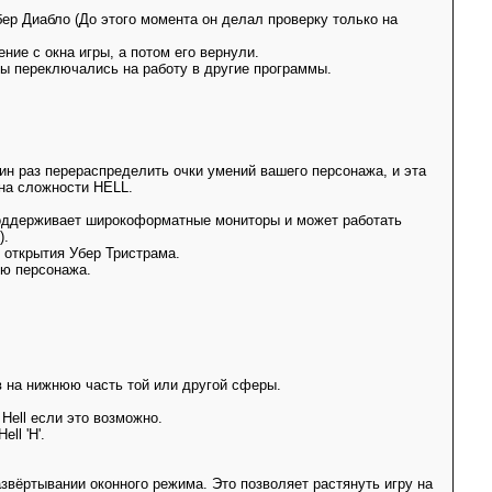
бер Диабло (До этого момента он делал проверку только на
ние с окна игры, а потом его вернули.
 вы переключались на работу в другие программы.
ин раз перераспределить очки умений вашего персонажа, и эта
 на сложности HELL.
поддерживает широкоформатные мониторы и может работать
).
 открытия Убер Тристрама.
ню персонажа.
в на нижнюю часть той или другой сферы.
Hell если это возможно.
ll 'H'.
азвёртывании оконного режима. Это позволяет растянуть игру на