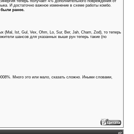
w синергия теперь получает 4% дополнительного повреждения от
авыка. И достаточно важное изменение в схеме работы комбо.
 были ранее.
Mal, Ist, Gul, Vex, Ohm, Lo, Sur, Ber, Jah, Cham, Zod), то теперь
ножители шансов для указанных выше рун теперь такие (по
0008%. Много это или мало, сказать сложно. Иными словами,
#
2