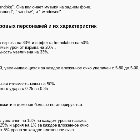
sndbkg". Она включает музыку на заднем фоне.
ound", "-window", и "-windowed".
ровых персонажей и их характеристик
ус взрыва на 33% и эффекта Immolation на 50%.
симый урон от взрыва на 20% .
льность увеличена на 33%.
й, увеличивающихся за каждое вложенное очко увеличен с 5-80 до 5-90.
льная стоимость маны на 50%.
кого удара с 0-25 на 0-35.
нежити и демонов больше не игнорируются.
на увеличен на 15% на каждом уровне навыка.
 25% и броня на 1% за каждое вложенное очко.
ет 5% урона за каждое вложенное очко.