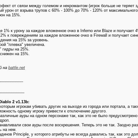
ффект от связи между големом и некромантом (игрок больше не теряет з
вый урон от взрыва трупов с 60% - 100% до 70% - 120% от максимального
рон на 15%.
иде 1% к урону за каждое вложенное очко в Inferno или Blaze и получает
 2% к повреждениям за каждое вложенное очко в Firewall и получает син
ждения на 15% за уровень.
рой "плевка" увеличена.
" гидры на 25%.
 снижен на 15%.
й на
battle.net
-------------------
--------------------
ablo 2 v1.13b:
которым игрокам убивать других на выходе из города или портала, а так
ожность одному игроку привести к отключению другого.
различные ауры на одном персонаже так, как это не было предусмотрено
 дроп.
анавливали свои ауры после воскрешения. Теперь это не так. Заодно ра
ь на нем.
динов Principle, у которого атрибуты не всегда давались так, как это д