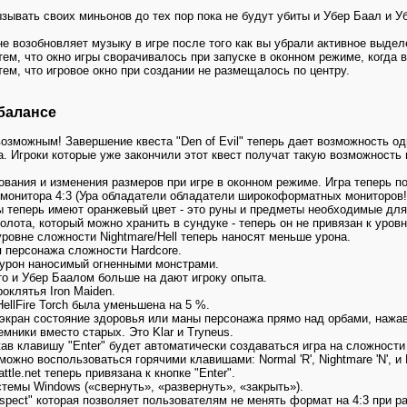
зывать своих миньонов до тех пор пока не будут убиты и Убер Баал и У
не возобновляет музыку в игре после того как вы убрали активное выделе
тем, что окно игры сворачивалось при запуске в оконном режиме, когда
тем, что игровое окно при создании не размещалось по центру.
балансе
озможным! Завершение квеста "Den of Evil" теперь дает возможность од
. Игроки которые уже закончили этот квест получат такую возможность
ования и изменения размеров при игре в оконном режиме. Игра теперь 
 монитора 4:3 (Ура обладатели обладатели широкоформатных мониторов!
 теперь имеют оранжевый цвет - это руны и предметы необходимые для
лота, который можно хранить в сундуке - теперь он не привязан к уров
 уровне сложности Nightmare/Hell теперь наносят меньше урона.
я персонажа сложности Hardcore.
 урон наносимый огненными монстрами.
о и Убер Баалом больше на дают игроку опыта.
роклятья Iron Maiden.
HellFire Torch была уменьшена на 5 %.
а экран состояние здоровья или маны персонажа прямо над орбами, нажа
емники вместо старых. Это Klar и Tryneus.
ав клавишу "Enter" будет автоматически создаваться игра на сложности 
ожно воспользоваться горячими клавишами: Normal 'R', Nightmare 'N', и He
ttle.net теперь привязана к кнопке "Enter".
стемы Windows («свернуть», «развернуть», «закрыть»).
aspect" которая позволяет пользователям не менять формат на 4:3 при р