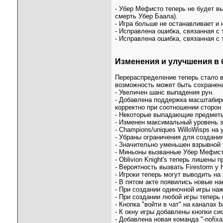
- Убер Мефисто теперь не будет вы
смерть Убер Баала).
- Игра больше не останавливает и 
- Исправлена ошибка, связанная с 
- Исправлена ошибка, связанная с 
Изменения и улучшения в 
Перераспределение теперь стало в
возможность может быть сохранена
- Увеличен шанс выпадения рун.
- Добавлена поддержка масштабир
корректно при соотношении сторон
- Некоторые выпадающие предметы
- Изменен максимальный уровень зо
- Champions/uniques WilloWisps на
- Убраны ограничения для создани
- Значительно уменьшен взрывной
- Миньоны вызванные Убер Мефист
- Oblivion Knight's теперь лишены п
- Вероятность вызвать Firestorm у 
- Игроки теперь могут выводить н
- В пятом акте появились новые на
- При создании одиночной игры наж
- При создании любой игры теперь м
- Кнопка "войти в чат" на каналах ba
- К окну игры добавлены кнопки си
- Добавлена новая команда "-nofix