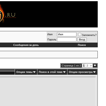
Имя
Запомнить?
Пароль
Сообщения за день
Поиск
Страница 1 из 2
1
2
>
Опции темы
Поиск в этой теме
Опции просмотра