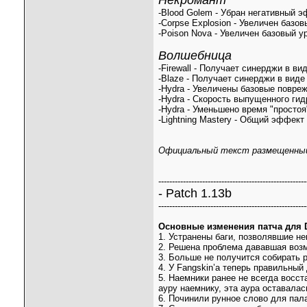
Некромант
-Blood Golem - Убран негативный э
-Corpse Explosion - Увеличен базо
-Poison Nova - Увеличен базовый у
Волшебница
-Firewall - Получает синерджи в в
-Blaze - Получает синерджи в виде
-Hydra - Увеличены базовые повре
-Hydra - Скорость выпущенного гид
-Hydra - Уменьшено время "простоя
-Lightning Mastery - Общий эффект
Официальный текст размещенны
------------------------------------------------------
- Patch 1.13b
------------------------------------------------------
Основные изменения патча для Di
1. Устранены баги, позволявшие не
2. Решена проблема дававшая возм
3. Больше не получится собирать 
4. У Fangskin’а теперь правильный
5. Наемники ранее не всегда восст
ауру наемнику, эта аура оставалас
6. Починили рунное слово для пала