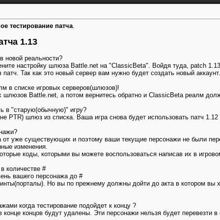
ое тестирование патча
.
тча 1.13
 в новой реальности?
мените настройку шлюза Battle.net на "ClassicBeta". Войдя туда, patch 1
патч. Так как это новый сервер вам нужно будет создать новый аккаунт
алм в списке игровых серверов(шлюзов)!
х шлюзов Battle.net, а потом вернитесь обратно и ClassicBeta реалм дол
ть в "старую(обычную)" игру?
не PTR) шлюз из списка. Ваша игра снова будет использовать патч 1.12 и
онажи?
 от уже существующих и поэтому ваши текущие персонажи не были пере
нные изменения.
торые коды, которыми вы можете воспользоваться написав их в игрово
 в количестве #
вень вашего персонажа до #
оинты(порталы). Но вы по прежнему должны дойти до акта в котором вы 
ажами когда тестирование подойдет к концу ?
 в конце концов будут удалены. Эти персонажи нельзя будет перевезти