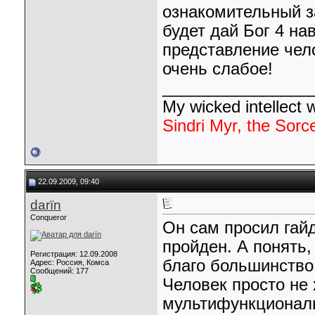
ознакомительный за
будет дай Бог 4 на
представление чел
очень слабое!
________________
My wicked intellect wi
Sindri Myr, the Sorc
22.09.2009, 09:40
darїn
Conqueror
Он сам просил гайд
пройден. А понять,
Регистрация: 12.09.2008
благо большинство
Адрес: Россия, Комса
Сообщений: 177
Человек просто не 
мультифункциональ