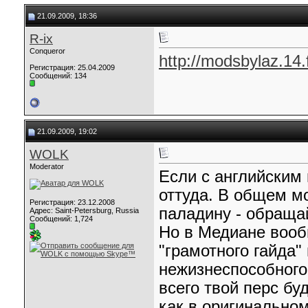
21.09.2009, 18:36
R-ix
Conqueror
http://modsbylaz.14
Регистрация: 25.04.2009
Сообщений: 134
21.09.2009, 19:02
WOLK
Moderator
Если с английским 
оттуда. В общем мо
Регистрация: 23.12.2008
паладину - обраща
Адрес: Saint-Petersburg, Russia
Сообщений: 1,724
Но в Медиане вооб
"грамотного гайда"
нежизнеспособного
всего твой перс бу
как в оригинальном