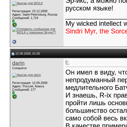
Эр-икс, а можно п
русском языке!
Регистрация: 23.12.2008
________________
Адрес: Saint-Petersburg, Russia
Сообщений: 1,724
My wicked intellect wi
Sindri Myr, the Sorc
22.09.2009, 01:05
darїn
Conqueror
Он имел в виду, ч
непродуманный пер
Регистрация: 12.09.2008
медлительного Батч
Адрес: Россия, Комса
Сообщений: 177
И знаешь, R-ix пра
пройти лишь основ
большинство осталь
само собой весь вк
В качестве примера