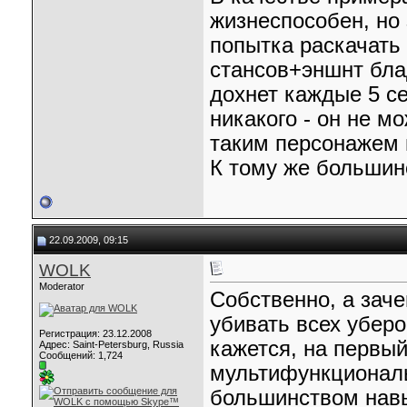
жизнеспособен, но 
попытка раскачать 
стансов+эншнт бла
дохнет каждые 5 се
никакого - он не м
таким персонажем 
К тому же большин
22.09.2009, 09:15
WOLK
Moderator
Собственно, а зач
убивать всех убер
Регистрация: 23.12.2008
кажется, на первы
Адрес: Saint-Petersburg, Russia
Сообщений: 1,724
мультифункциональ
большинством навык