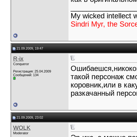
________________
My wicked intellect wi
Sindri Myr, the Sorc
21.09.2009, 19:47
R-ix
Conqueror
Ошибаешся,никоког
Регистрация: 25.04.2009
такой персонаж смо
Сообщений: 134
коровник,или в как
разкачанный персо
21.09.2009, 23:02
WOLK
Moderator