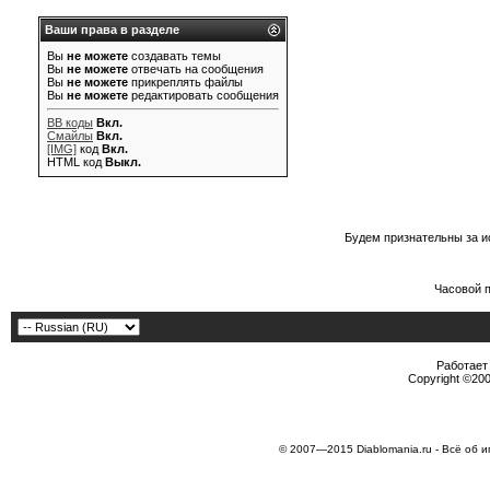
Ваши права в разделе
Вы
не можете
создавать темы
Вы
не можете
отвечать на сообщения
Вы
не можете
прикреплять файлы
Вы
не можете
редактировать сообщения
BB коды
Вкл.
Смайлы
Вкл.
[IMG]
код
Вкл.
HTML код
Выкл.
Будем признательны за и
Часовой 
Работает 
Copyright ©2000
© 2007—2015 Diablomania.ru - Всё об и