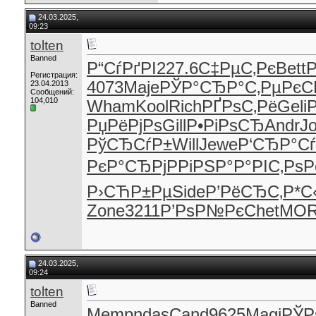
24.03.2025,
09:23
tolten
Banned
Р“СѓРґРІ
227.6
С‡РµС‚Рє
Bett
Р
Регистрация:
4073
Maje
РЎР°СЂР°
С‚РµРєС
23.04.2013
Сообщений:
104,010
Wham
Kool
Rich
РҐРѕС‚Рё
Geli
РџРёРјРѕ
Gill
Р•РіРѕСЂ
Andr
J
РўСЂСѓР±
Will
Jewe
Р‘СЂР°Сѓ
РєР°СЂРј
РРіРЅР°
Р°РІС‚Рѕ
Р
Р›СЋР±Рµ
Side
Р’РёСЂС‚
Р*С
Zone
3211
Р’РѕР№Рє
Chet
MO
24.03.2025,
09:24
tolten
Banned
Memp
ndas
Cand
9625
Magi
РЎР