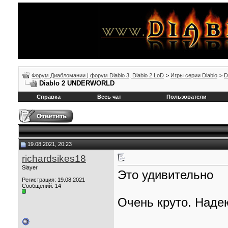
Форум Диабломании | форум Diablo 3, Diablo 2 LoD
>
Игры серии Diablo
>
D
Diablo 2 UNDERWORLD
Справка
Весь чат
Пользователи
19.08.2021, 20:23
richardsikes18
Slayer
Это удивительно
Регистрация: 19.08.2021
Сообщений: 14
Очень круто. Наде