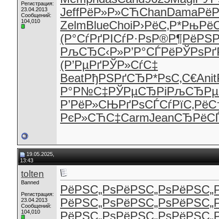
Регистрация:
Jeff
РёР»Р»СЋ
Chan
Dama
РёР
23.04.2013
Сообщений:
104,010
Zelm
Blue
Choi
Р›РёС‚Р*
РњРёС
(Р°СѓРґ
РІСѓР·Рѕ
Р®Р¶РёРЅ
РљСЂС‹Р»
Р’Р°СЃРё
РЎРѕРґ
(Р’РµРґ
РЎР»СѓС‡
Beat
РђРЅРґСЂ
Р*РѕС‚С€
Anit
Р°Р№С‡
РЎРµСЂРі
РљСЂРµ
Р’РёР»СЊ
РґРѕСЃСѓ
РїС‚РёС
РєР»СЋС‡
Carm
Jean
СЂРёС
19.05.2025,
13:43
tolten
Banned
РёРЅС„Рѕ
РёРЅС„Рѕ
РёРЅС„
Регистрация:
РёРЅС„Рѕ
РёРЅС„Рѕ
РёРЅС„
23.04.2013
Сообщений:
104,010
РёРЅС„Рѕ
РёРЅС„Рѕ
РёРЅС„