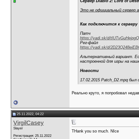
Сервер Diablo 2: Lord of Dest
Это не официальный сервер а
Как подключится к серверу
Патч
https://yadi.sk/d/tIUTvGuHejpgQ
Рег-файл
https://yadi.sk/d/2D23Q248eiEB
Альтернативный вариант. Ес
настроенной для игры на наш
Новости
17.02.2015 Patch_D2.mpq был 
Реально круто, я попробовал недав
25.11.2022, 04:22
VirgilCasey
Slayer
THank you so much. NIce
Регистрация: 25.11.2022