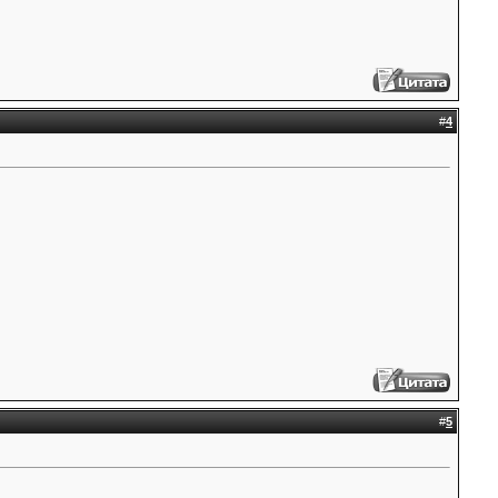
#
4
#
5