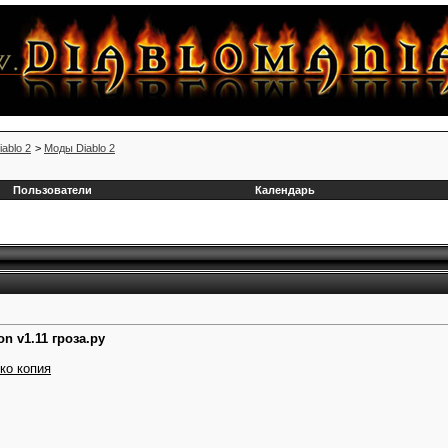
iablo 2
>
Моды Diablo 2
Пользователи
Календарь
on v1.11 гроза.ру
ко копия