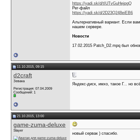
https://yadi.sk/d/tIUTvGuHejpgQ
Рег-файл
https://yadi.sk/d/2D23Q248eiEB6
Альтернативный вариант. Если ва
нашем сервере.
Новости
17.02.2015 Patch_D2.mpq был обно
11.10.2015, 09:15
d2craft
Зевака
Яндекс-диск, имхо, такое Г... но вс
Регистрация: 07.04.2009
Сообщений: 1
21.10.2015, 13:00
game-zuma-deluxe
Slayer
новый сервак ) спасибо.