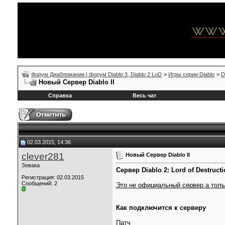
Форум Диабломании | форум Diablo 3, Diablo 2 LoD
>
Игры серии Diablo
>
D
Новый Сервер Diablo II
Справка
Весь чат
02.03.2015, 14:36
clever281
Новый Сервер Diablo II
Зевака
Сервер Diablo 2: Lord of Destructi
Регистрация: 02.03.2015
Сообщений: 2
Это не официальный сервер а толь
Как подключится к серверу
Патч