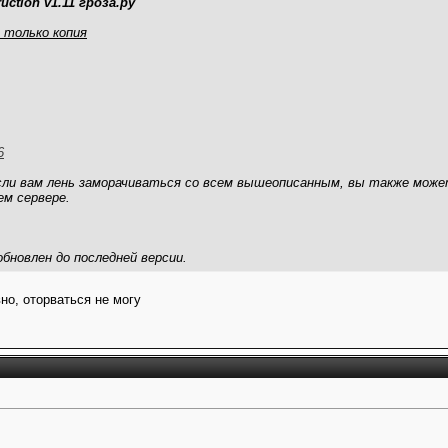
ruction v1.11 гроза.ру
 только копия
6
ли вам лень заморачиваться со всем вышеописанным, вы также мож
ем сервере.
обновлен до последней версии.
но, оторваться не могу