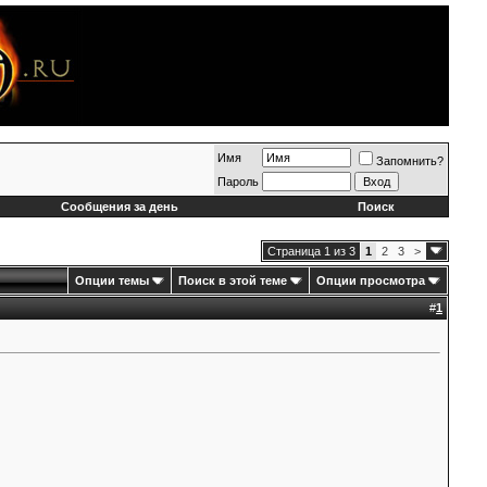
Имя
Запомнить?
Пароль
Сообщения за день
Поиск
Страница 1 из 3
1
2
3
>
Опции темы
Поиск в этой теме
Опции просмотра
#
1