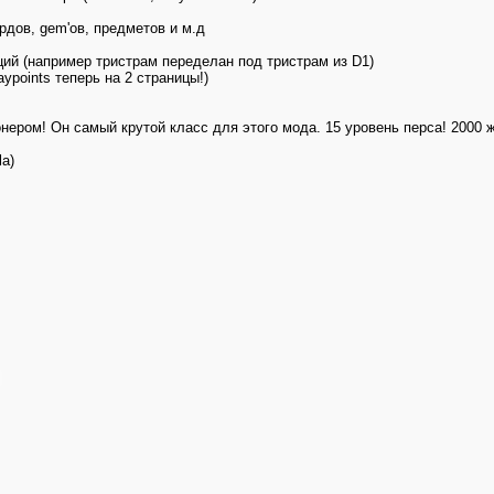
ордов, gem'ов, предметов и м.д
ций (например тристрам переделан под тристрам из D1)
ypoints теперь на 2 страницы!)
онером! Он самый крутой класс для этого мода. 15 уровень перса! 2000
la)