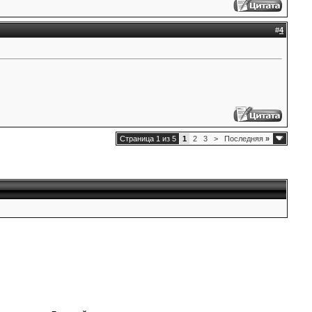
#
4
Страница 1 из 5
1
2
3
>
Последняя
»