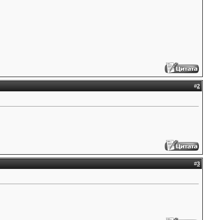
#
2
#
3