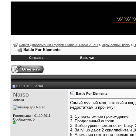
Форум Диабломании | форум Diablo 3, Diablo 2 LoD
>
Игры серии Diablo
>
D
Battle For Elements
Справка
Весь чат
01.10.2011, 20:04
Narso
Battle For Elements
Зевака
Самый лучший мод, который я когд
недостаткам и прочему!
Регистрация: 01.10.2011
1. Супер-сложное прохождение
Сообщений: 5
2. Проделанный autorun
3. Выбор уровня сложности: Easy, 
4. За lvl up дают 2 скиллпойнта и 
5. Анимация некоторых предметов в