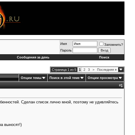
Имя
Запомнить?
Пароль
Сообщения за день
Поиск
Страница 1 из 5
1
2
3
>
Последняя
»
Опции темы
Поиск в этой теме
Опции просмотра
#
1
обенностей. Сделан список лично мной, поэтому не удивляйтесь
ра выносят!)