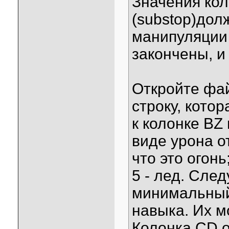
Значения коло
(substop)дол
манипуляции 
закончены, и
Откройте файл
строку, котор
к колонке BZ 
виде урона о
что это огонь;
5 - лед. Сле
минимальный
навыка. Их м
Колонка CD о