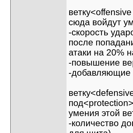
ветку<offensiv
сюда войдут у
-скорость удар
после попадани
атаки на 20% н
-повышение ве
-добавляющие 
ветку<defensiv
под<protection
умения этой ве
-количество до