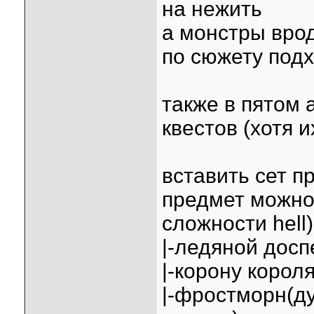
на нежить
а монстры вроде
по сюжету под
также в пятом 
квестов (хотя и
вставить сет 
предмет можно 
сложности hell)
|-ледяной досп
|-корону корол
|-фростморн(ду