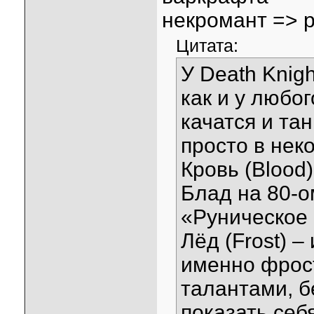
некромант => 
Цитата:
У Death Knigh
как и у любог
качатся и та
просто в нек
Кровь (Blood)
Блад на 80-о
«Руническое
Лёд (Frost) 
именно фрос
талантами, б
показать себ