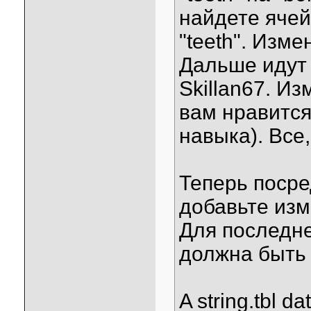
найдете ячей
"teeth". Изме
Дальше идут я
Skillan67. И
вам нравится
навыка). Все
Теперь поср
добавьте из
Для последне
должна быть 
A string.tbl da