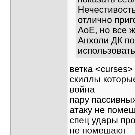
Нечестивость
отлично приг
АоЕ, но все 
Анхоли ДК п
использовать
ветка <curses>
скиллы которые
война
пару пассивны
атаку не поме
спец удары пр
не помешают