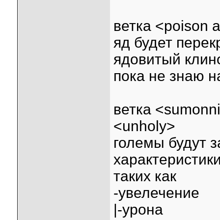
ветка <poison a
яд будет перек
ядовитый клино
пока не знаю н
ветка <sumonni
<unholy>
големы будут 
характеристики
таких как
-увелечение
|-урона