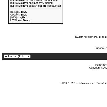
Вы
не можете
отвечать на сообщения
Вы
не можете
прикреплять файлы
Вы
не можете
редактировать сообщения
BB коды
Вкл.
Смайлы
Вкл.
[IMG]
код
Вкл.
HTML код
Выкл.
Будем признательны за и
Часовой 
Работает 
Copyright ©2000
© 2007—2015 Diablomania.ru - Всё об и