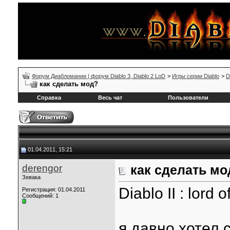
Форум Диабломании | форум Diablo 3, Diablo 2 LoD
>
Игры серии Diablo
>
D
как сделать мод?
Справка
Весь чат
Пользователи
01.04.2011, 15:21
derengor
как сделать мо
Зевака
Diablo II : lord 
Регистрация: 01.04.2011
Сообщений: 1
я давно хотел 