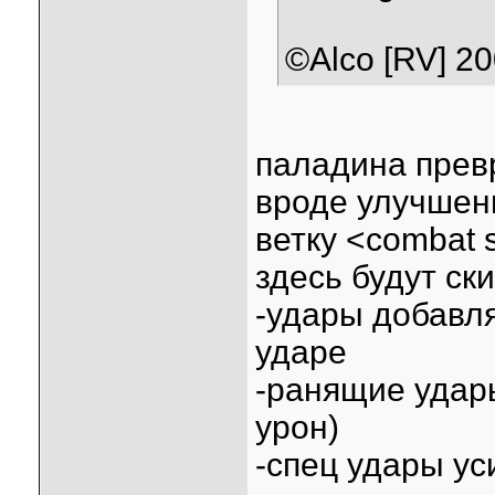
©Alco [RV] 2
паладина превр
вроде улучшенн
ветку <combat 
здесь будут ск
-удары добавл
ударе
-ранящие удар
урон)
-спец удары у