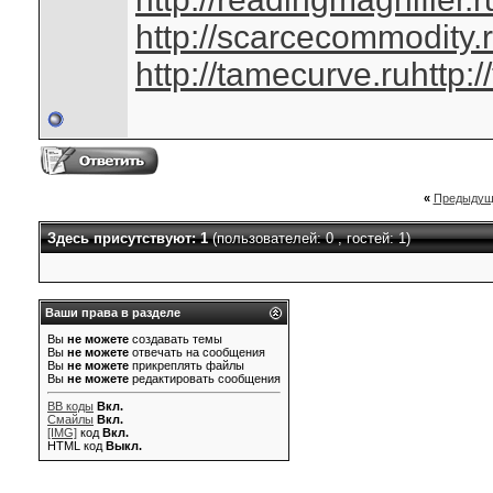
http://scarcecommodity.
http://tamecurve.ru
http:
«
Предыдущ
Здесь присутствуют: 1
(пользователей: 0 , гостей: 1)
Ваши права в разделе
Вы
не можете
создавать темы
Вы
не можете
отвечать на сообщения
Вы
не можете
прикреплять файлы
Вы
не можете
редактировать сообщения
BB коды
Вкл.
Смайлы
Вкл.
[IMG]
код
Вкл.
HTML код
Выкл.