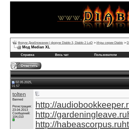
Форум Диабломании | форум Diablo 3, Diablo 2 LoD
>
Игры серии Diablo
>
D
Мод Median XL
Справка
Весь чат
Пользователи
02.05.2025,
01:57
tolten
Banned
http://audiobookkeeper.
Регистрация:
23.04.2013
http://gardeningleave.ru
Сообщений:
104,010
http://habeascorpus.ru
ht