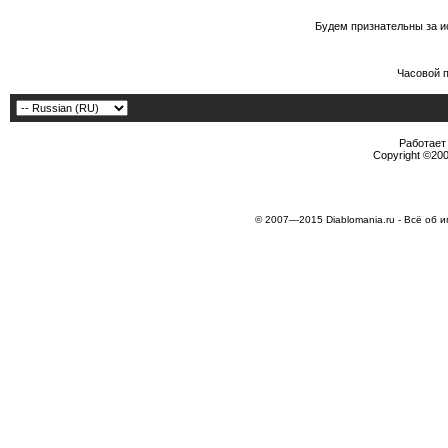
Будем признательны за и
Часовой 
Работает 
Copyright ©2000
© 2007—2015 Diablomania.ru - Всё об и