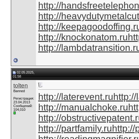
http://handsfreetelephon
http://heavydutymetalcut
http://keepagoodoffing.r
http://knockonatom.ru
ht
http://lambdatransition.r
02.05.2025,
01:58
tolten
Banned
http://laterevent.ru
http:/
Регистрация:
23.04.2013
http://manualchoke.ru
ht
Сообщений:
104,010
http://obstructivepatent.
http://partfamily.ru
http://
http://readingmagnifier.r