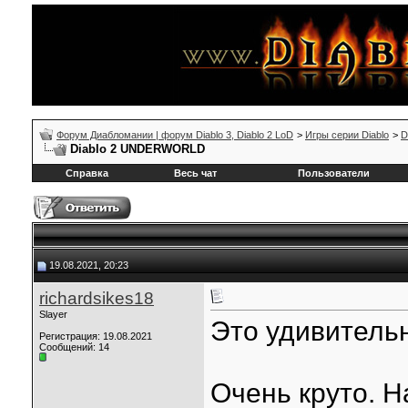
Форум Диабломании | форум Diablo 3, Diablo 2 LoD
>
Игры серии Diablo
>
D
Diablo 2 UNDERWORLD
Справка
Весь чат
Пользователи
19.08.2021, 20:23
richardsikes18
Slayer
Это удивитель
Регистрация: 19.08.2021
Сообщений: 14
Очень круто. Н