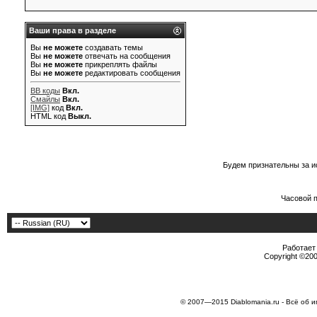
Ваши права в разделе
Вы
не можете
создавать темы
Вы
не можете
отвечать на сообщения
Вы
не можете
прикреплять файлы
Вы
не можете
редактировать сообщения
BB коды
Вкл.
Смайлы
Вкл.
[IMG]
код
Вкл.
HTML код
Выкл.
Будем признательны за и
Часовой 
Работает 
Copyright ©2000
© 2007—2015 Diablomania.ru - Всё об и