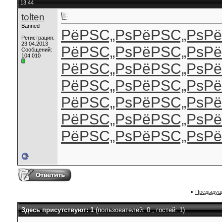
13:44
tolten
Banned
РёРЅС„Рѕ
РёРЅС„Рѕ
Рё
Регистрация:
23.04.2013
РёРЅС„Рѕ
РёРЅС„Рѕ
Рё
Сообщений:
104,010
РёРЅС„Рѕ
РёРЅС„Рѕ
Рё
РёРЅС„Рѕ
РёРЅС„Рѕ
Рё
РёРЅС„Рѕ
РёРЅС„Рѕ
Рё
РёРЅС„Рѕ
РёРЅС„Рѕ
Рё
РёРЅС„Рѕ
РёРЅС„Рѕ
Рё
«
Предыдущ
Здесь присутствуют: 1
(пользователей: 0 , гостей: 1)