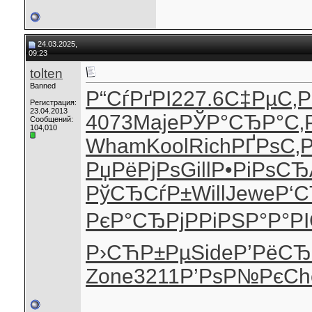
24.03.2025,
09:23
tolten
Banned
Р“СѓРґРІ
227.6
С‡РµС‚Р
Регистрация:
23.04.2013
4073
Maje
РЎР°СЂР°
С‚
Сообщений:
104,010
Wham
Kool
Rich
РҐРѕС‚
РџРёРјРѕ
Gill
Р•РіРѕСЂ
РўСЂСѓР±
Will
Jewe
Р‘С
РєР°СЂРј
РРіРЅР°
Р°РІ
Р›СЋР±Рµ
Side
Р’РёСЂ
Zone
3211
Р’РѕР№Рє
Ch