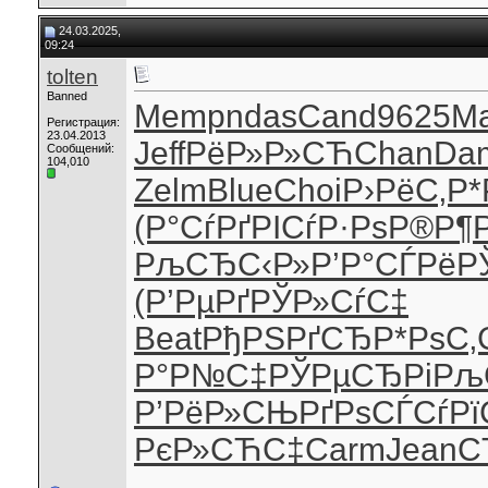
24.03.2025,
09:24
tolten
Banned
Memp
ndas
Cand
9625
Ma
Регистрация:
23.04.2013
Jeff
РёР»Р»СЋ
Chan
Da
Сообщений:
104,010
Zelm
Blue
Choi
Р›РёС‚Р*
(Р°СѓРґ
РІСѓР·Рѕ
Р®Р¶
РљСЂС‹Р»
Р’Р°СЃРё
Р
(Р’РµРґ
РЎР»СѓС‡
Beat
РђРЅРґСЂ
Р*РѕС‚
Р°Р№С‡
РЎРµСЂРі
Рљ
Р’РёР»СЊ
РґРѕСЃСѓ
Рї
РєР»СЋС‡
Carm
Jean
С